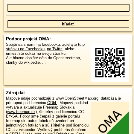
Podpor projekt OMA:
Spojte sa s nami
na facebooku
,
zdieľajte túto
stránku na Facebooku
,
na Twittri
, alebo
umiestnite odkaz na svoju stránku.
Ale hlavne doplňte dáta do Openstreetmap,
články do wikipédie, ...
Zdroj dát
Mapové údaje pochádzajú z
www.OpenStreetMap.org
, databáza je
prístupná pod licenciou
ODbL
.
Mapový podklad
vytvára a aktualizuje
Freemap Slovakia
(www.freemap.sk)
, šíriteľný pod licenciou CC-
BY-SA. Fotky sme čerpali z galérie portálu
freemap.sk, autori fotiek sú uvedení pri
jednotlivých fotkách a sú šíriteľné pod licenciou
CC a z wikipédie. Výškový profil trás čerpáme