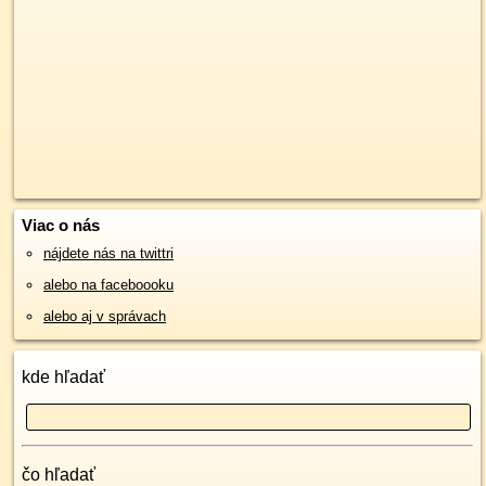
Viac o nás
nájdete nás na twittri
alebo na faceboooku
alebo aj v správach
kde hľadať
čo hľadať