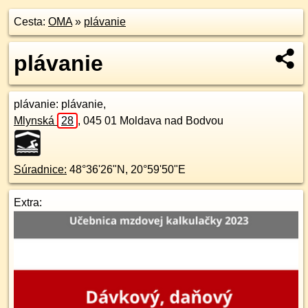
Cesta:
OMA
»
plávanie
plávanie
plávanie
: plávanie,
Mlynská
28
,
045 01
Moldava nad Bodvou
Súradnice:
48°36'26"N
,
20°59'50"E
Extra: