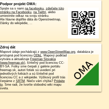
Podpor projekt OMA:
Spojte sa s nami
na facebooku
,
zdieľajte túto
stránku na Facebooku
,
na Twittri
, alebo
umiestnite odkaz na svoju stránku.
Ale hlavne doplňte dáta do Openstreetmap,
články do wikipédie, ...
Zdroj dát
Mapové údaje pochádzajú z
www.OpenStreetMap.org
, databáza je
prístupná pod licenciou
ODbL
.
Mapový podklad
vytvára a aktualizuje
Freemap Slovakia
(www.freemap.sk)
, šíriteľný pod licenciou CC-
BY-SA. Fotky sme čerpali z galérie portálu
freemap.sk, autori fotiek sú uvedení pri
jednotlivých fotkách a sú šíriteľné pod
licenciou CC a z wikipédie. Výškový profil trás
čerpáme z
SRTM
. Niečo vám chýba?
Pridajte
to
. Sme radi, že tvoríte slobodnú wiki mapu
sveta.