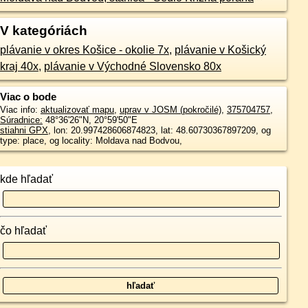
V kategóriách
plávanie v okres Košice - okolie 7x
,
plávanie v Košický
kraj 40x
,
plávanie v Východné Slovensko 80x
Viac o bode
Viac info:
aktualizovať mapu
,
uprav v JOSM (pokročilé)
,
375704757
,
Súradnice:
48°36'26"N
,
20°59'50"E
stiahni GPX
, lon: 20.997428606874823, lat: 48.60730367897209, og
type: place, og locality: Moldava nad Bodvou,
kde hľadať
čo hľadať