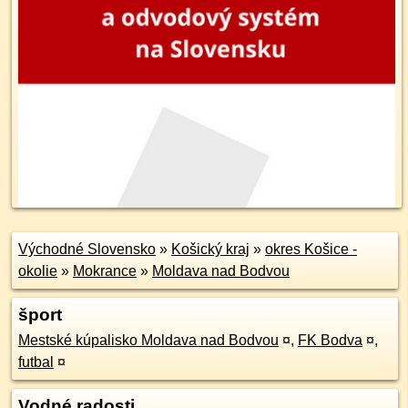
Východné Slovensko
»
Košický kraj
»
okres Košice -
okolie
»
Mokrance
»
Moldava nad Bodvou
šport
Mestské kúpalisko Moldava nad Bodvou
¤
,
FK Bodva
¤
,
futbal
¤
Vodné radosti