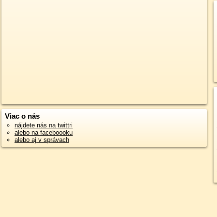
Viac o nás
nájdete nás na twittri
alebo na faceboooku
alebo aj v správach