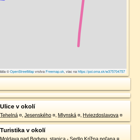
dáta ©
OpenStreetMap
vrstva
Freemap.sk
, viac na
https://poi.oma.sk/w375704757
Ulice v okolí
Tehelná
¤
,
Jesenského
¤
,
Mlynská
¤
,
Hviezdoslavova
¤
Turistika v okolí
Moldava nad Bodvou, stanica - Sedlo Krížna poľana
¤