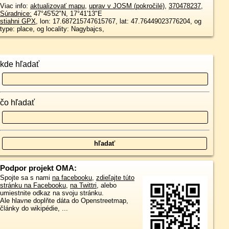
Viac info:
aktualizovať mapu
,
uprav v JOSM (pokročilé)
,
370478237
,
Súradnice:
47°45'52"N
,
17°41'13"E
stiahni GPX
, lon: 17.687215747615767, lat: 47.76449023776204, og
type: place, og locality: Nagybajcs,
kde hľadať
čo hľadať
Podpor projekt OMA:
Spojte sa s nami
na facebooku
,
zdieľajte túto
stránku na Facebooku
,
na Twittri
, alebo
umiestnite odkaz na svoju stránku.
Ale hlavne doplňte dáta do Openstreetmap,
články do wikipédie, ...