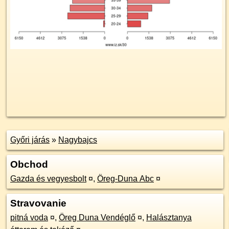
Győri járás
»
Nagybajcs
Obchod
Gazda és vegyesbolt
¤
,
Öreg-Duna Abc
¤
Stravovanie
pitná voda
¤
,
Öreg Duna Vendéglő
¤
,
Halásztanya