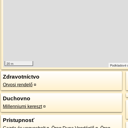
20 m
Podkladové 
Zdravotníctvo
Orvosi rendelő
¤
Duchovno
Millenniumi kereszt
¤
Prístupnosť