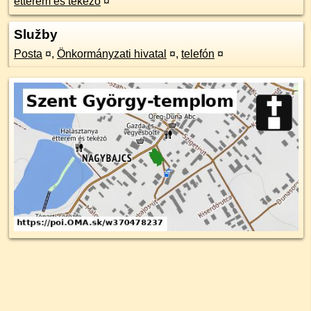
étterem és tekéző
¤
Služby
Posta
¤
,
Önkormányzati hivatal
¤
,
telefón
¤