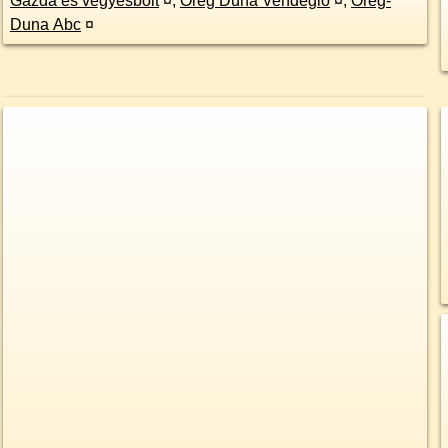
Gazda és vegyesbolt
¤
,
Öreg Duna Vendéglő
¤
,
Öreg-
Duna Abc
¤