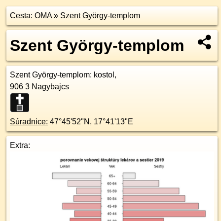
Cesta:
OMA
»
Szent György-templom
Szent György-templom
Szent György-templom
: kostol,
906 3
Nagybajcs
Súradnice:
47°45'52"N
,
17°41'13"E
Extra: