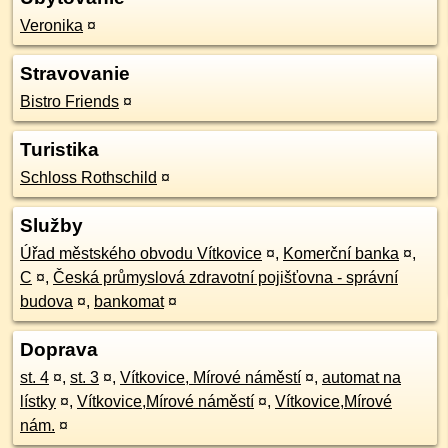
Veronika
¤
Stravovanie
Bistro Friends
¤
Turistika
Schloss Rothschild
¤
Služby
Úřad městského obvodu Vítkovice
¤
,
Komerční banka
¤
,
C
¤
,
Česká průmyslová zdravotní pojišťovna - správní
budova
¤
,
bankomat
¤
Doprava
st. 4
¤
,
st. 3
¤
,
Vítkovice, Mírové náměstí
¤
,
automat na
lístky
¤
,
Vítkovice,Mírové náměstí
¤
,
Vítkovice,Mírové
nám.
¤