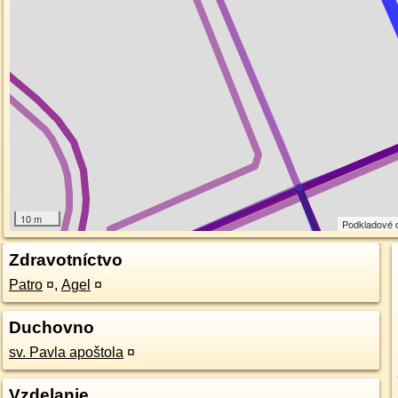
10 m
Podkladové 
Zdravotníctvo
Patro
¤
,
Agel
¤
Duchovno
sv. Pavla apoštola
¤
Vzdelanie