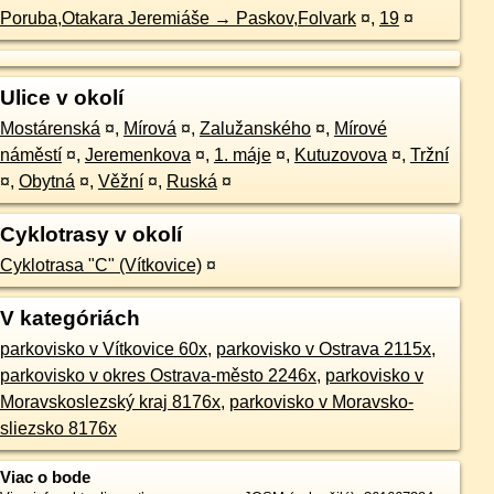
Poruba,Otakara Jeremiáše → Paskov,Folvark
¤
,
19
¤
Ulice v okolí
Mostárenská
¤
,
Mírová
¤
,
Zalužanského
¤
,
Mírové
náměstí
¤
,
Jeremenkova
¤
,
1. máje
¤
,
Kutuzovova
¤
,
Tržní
¤
,
Obytná
¤
,
Věžní
¤
,
Ruská
¤
Cyklotrasy v okolí
Cyklotrasa "C" (Vítkovice)
¤
V kategóriách
parkovisko v Vítkovice 60x
,
parkovisko v Ostrava 2115x
,
parkovisko v okres Ostrava-město 2246x
,
parkovisko v
Moravskoslezský kraj 8176x
,
parkovisko v Moravsko-
sliezsko 8176x
Viac o bode