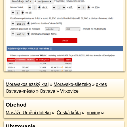
Moravskoslezský kraj
»
Moravsko-sliezsko
»
okres
Ostrava-město
»
Ostrava
»
Vítkovice
Obchod
Masáže Umění doteku
¤
,
Česká krůta
¤
,
noviny
¤
Ubytovanie