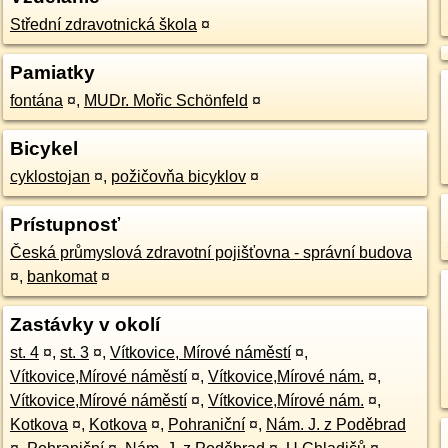
Střední zdravotnická škola
¤
Pamiatky
fontána
¤
,
MUDr. Mořic Schönfeld
¤
Bicykel
cyklostojan
¤
,
požičovňa bicyklov
¤
Prístupnosť
Česká průmyslová zdravotní pojišťovna - správní budova
¤
,
bankomat
¤
Zastávky v okolí
st. 4
¤
,
st. 3
¤
,
Vítkovice, Mírové náměstí
¤
,
Vítkovice,Mírové náměstí
¤
,
Vítkovice,Mírové nám.
¤
,
Vítkovice,Mírové náměstí
¤
,
Vítkovice,Mírové nám.
¤
,
Kotkova
¤
,
Kotkova
¤
,
Pohraniční
¤
,
Nám. J. z Poděbrad