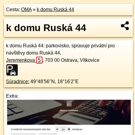
Cesta:
OMA
»
k domu Ruská 44
k domu Ruská 44
k domu Ruská 44
: parkovisko, spravuje privátní pro
návštěvy domu Ruská 44,
Jeremenkova
5
,
703 00
Ostrava, Vítkovice
Súradnice:
49°48'56"N
,
18°16'2"E
Extra: