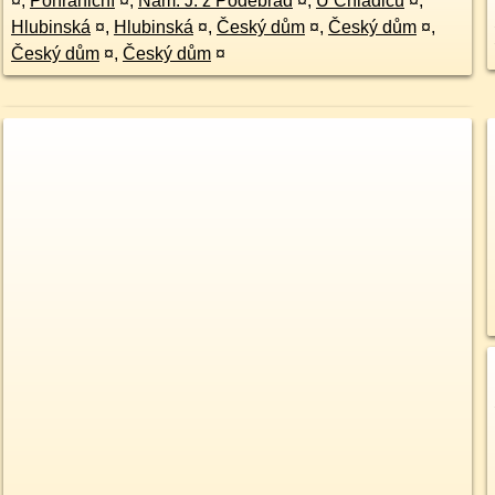
¤
,
Pohraniční
¤
,
Nám. J. z Poděbrad
¤
,
U Chladičů
¤
,
Hlubinská
¤
,
Hlubinská
¤
,
Český dům
¤
,
Český dům
¤
,
Český dům
¤
,
Český dům
¤