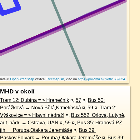
dáta ©
OpenStreetMap
vrstva
Freemap.sk
, viac na
https://poi.oma.sk/w361667324
MHD v okolí
Tram 12: Dubina = > Hranečník
¤
,
57
¤
,
Bus 50:
Porážková → Nová Bělá,Krmelínská
¤
,
59
¤
,
Tram 2:
Výškovice = > Hlavní nádraží
¤
,
Bus 552: Orlová, Lutyně,
aut. nádr. → Ostrava, ÚAN
¤
,
59
¤
,
Bus 35: Hrabová,PZ
jih → Poruba,Otakara Jeremiáše
¤
,
Bus 39:
Paskov,Folvark → Poruba,Otakara Jeremiáše
¤
,
Bus 39: