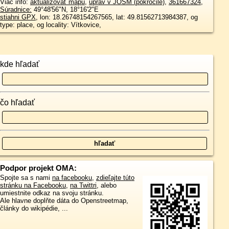
Viac info:
aktualizovať mapu
,
uprav v JOSM (pokročilé)
,
361667324
,
Súradnice:
49°48'56"N
,
18°16'2"E
stiahni GPX
, lon: 18.26748154267565, lat: 49.81562713984387, og
type: place, og locality: Vítkovice,
kde hľadať
čo hľadať
Podpor projekt OMA:
Spojte sa s nami
na facebooku
,
zdieľajte túto
stránku na Facebooku
,
na Twittri
, alebo
umiestnite odkaz na svoju stránku.
Ale hlavne doplňte dáta do Openstreetmap,
články do wikipédie, ...