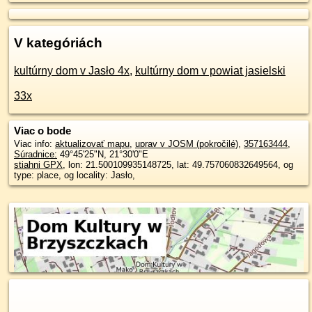
V kategóriách
kultúrny dom v Jasło 4x
,
kultúrny dom v powiat jasielski
33x
Viac o bode
Viac info:
aktualizovať mapu
,
uprav v JOSM (pokročilé)
,
357163444
,
Súradnice:
49°45'25"N
,
21°30'0"E
stiahni GPX
, lon: 21.500109935148725, lat: 49.757060832649564, og
type: place, og locality: Jasło,