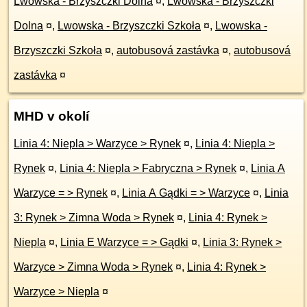
Lwowska - Brzyszczki Dolna
¤
,
Lwowska - Brzyszczki
Dolna
¤
,
Lwowska - Brzyszczki Szkoła
¤
,
Lwowska -
Brzyszczki Szkoła
¤
,
autobusová zastávka
¤
,
autobusová
zastávka
¤
MHD v okolí
Linia 4: Niepla > Warzyce > Rynek
¤
,
Linia 4: Niepla >
Rynek
¤
,
Linia 4: Niepla > Fabryczna > Rynek
¤
,
Linia A
Warzyce = > Rynek
¤
,
Linia A Gądki = > Warzyce
¤
,
Linia
3: Rynek > Zimna Woda > Rynek
¤
,
Linia 4: Rynek >
Niepla
¤
,
Linia E Warzyce = > Gądki
¤
,
Linia 3: Rynek >
Warzyce > Zimna Woda > Rynek
¤
,
Linia 4: Rynek >
Warzyce > Niepla
¤