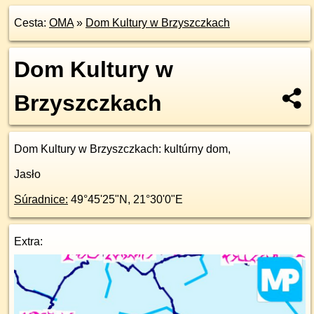
Cesta:
OMA
»
Dom Kultury w Brzyszczkach
Dom Kultury w
Brzyszczkach
Dom Kultury w Brzyszczkach
: kultúrny dom,
Jasło
Súradnice:
49°45'25"N
,
21°30'0"E
Extra: