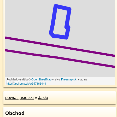
Podkladové dáta ©
OpenStreetMap
vrstva
Freemap.sk
, viac na
10 m
https://poi.oma.sk/w357163444
powiat jasielski
»
Jasło
Obchod