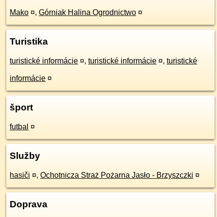
Mako
¤
,
Górniak Halina Ogrodnictwo
¤
Turistika
turistické informácie
¤
,
turistické informácie
¤
,
turistické
informácie
¤
šport
futbal
¤
Služby
hasiči
¤
,
Ochotnicza Straż Pożarna Jasło - Brzyszczki
¤
Doprava