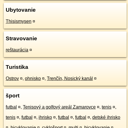
Ubytovanie
Thisismysen
¤
Stravovanie
reštaurácia
¤
Turistika
Ostrov
¤
,
ohnisko
¤
,
Trenčín, Nosický kanál
¤
šport
futbal
¤
,
Tenisový a golfový areál Zamarovce
¤
,
tenis
¤
,
tenis
¤
,
futbal
¤
,
ihrisko
¤
,
futbal
¤
,
futbal
¤
,
detské ihrisko
¤
,
bicyklovanie
¤
,
cyklošport
¤
,
multi
¤
,
bicyklovanie
¤
,