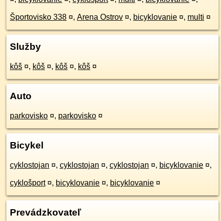
Športovisko 338
¤
,
Arena Ostrov
¤
,
bicyklovanie
¤
,
multi
¤
Služby
kôš
¤
,
kôš
¤
,
kôš
¤
,
kôš
¤
Auto
parkovisko
¤
,
parkovisko
¤
Bicykel
cyklostojan
¤
,
cyklostojan
¤
,
cyklostojan
¤
,
bicyklovanie
¤
,
cyklošport
¤
,
bicyklovanie
¤
,
bicyklovanie
¤
Prevádzkovateľ