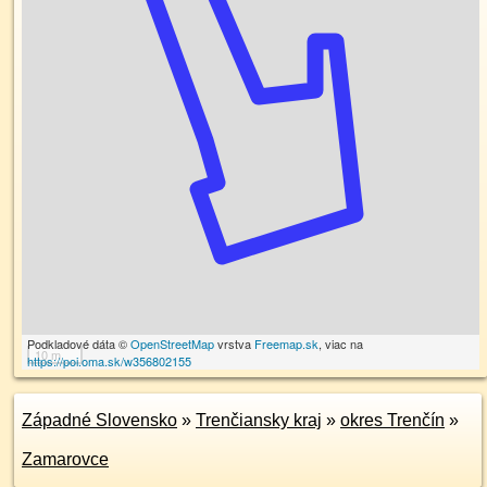
Podkladové dáta ©
OpenStreetMap
vrstva
Freemap.sk
, viac na
10 m
https://poi.oma.sk/w356802155
Západné Slovensko
»
Trenčiansky kraj
»
okres Trenčín
»
Zamarovce