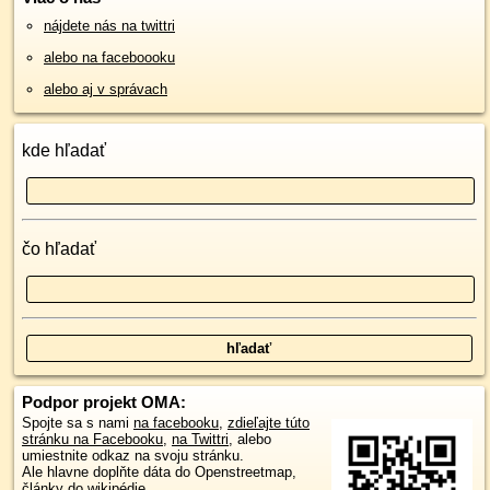
nájdete nás na twittri
alebo na faceboooku
alebo aj v správach
kde hľadať
čo hľadať
Podpor projekt OMA:
Spojte sa s nami
na facebooku
,
zdieľajte túto
stránku na Facebooku
,
na Twittri
, alebo
umiestnite odkaz na svoju stránku.
Ale hlavne doplňte dáta do Openstreetmap,
články do wikipédie, ...