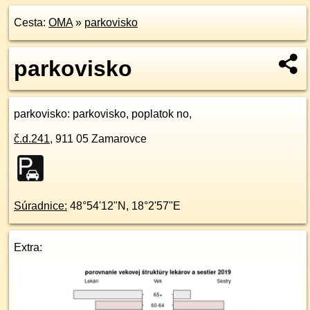
Cesta:
OMA
»
parkovisko
parkovisko
parkovisko
: parkovisko, poplatok no,
č.d.
241
,
911 05
Zamarovce
Súradnice:
48°54'12"N
,
18°2'57"E
Extra: