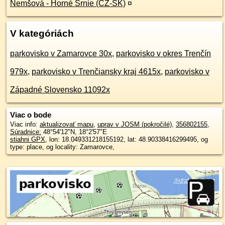
Nemšová - Horné Srnie (CZ-SK)
¤
V kategóriách
parkovisko v Zamarovce 30x
,
parkovisko v okres Trenčín
979x
,
parkovisko v Trenčiansky kraj 4615x
,
parkovisko v
Západné Slovensko 11092x
Viac o bode
Viac info:
aktualizovať mapu
,
uprav v JOSM (pokročilé)
,
356802155
,
Súradnice:
48°54'12"N
,
18°2'57"E
stiahni GPX
, lon: 18.049331218155192, lat: 48.90338416299495, og
type: place, og locality: Zamarovce,