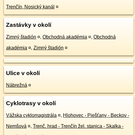
Trenčín, Nosický kanál
¤
Zastávky v okolí
Zimný štadión
¤
,
Obchodná akadémia
¤
,
Obchodná
akadémia
¤
,
Zimný štadión
¤
Ulice v okolí
Nábrežná
¤
Cyklotrasy v okolí
Vážska cyklomagistrála
¤
,
Hlohovec - Piešťany - Beckov -
Nemšová
¤
,
Trenč. hrad - Trenčín žel. stanica - Skalka -