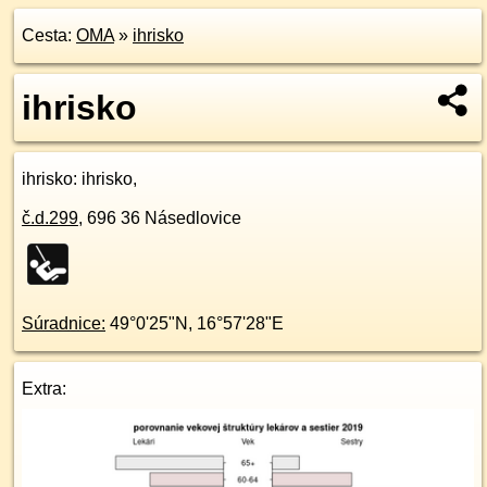
Cesta:
OMA
»
ihrisko
ihrisko
ihrisko
: ihrisko,
č.d.
299
,
696 36
Násedlovice
Súradnice:
49°0'25"N
,
16°57'28"E
Extra: