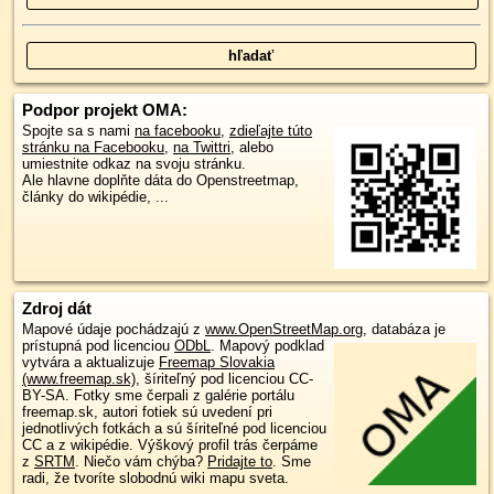
Podpor projekt OMA:
Spojte sa s nami
na facebooku
,
zdieľajte túto
stránku na Facebooku
,
na Twittri
, alebo
umiestnite odkaz na svoju stránku.
Ale hlavne doplňte dáta do Openstreetmap,
články do wikipédie, ...
Zdroj dát
Mapové údaje pochádzajú z
www.OpenStreetMap.org
, databáza je
prístupná pod licenciou
ODbL
.
Mapový podklad
vytvára a aktualizuje
Freemap Slovakia
(www.freemap.sk)
, šíriteľný pod licenciou CC-
BY-SA. Fotky sme čerpali z galérie portálu
freemap.sk, autori fotiek sú uvedení pri
jednotlivých fotkách a sú šíriteľné pod licenciou
CC a z wikipédie. Výškový profil trás čerpáme
z
SRTM
. Niečo vám chýba?
Pridajte to
. Sme
radi, že tvoríte slobodnú wiki mapu sveta.