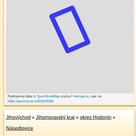
Podkladové dáta ©
OpenStreetMap
vrstva
Freemap.sk
, viac na
10 m
https://poi.oma.sk/w353239369
Jihovýchod
»
Jihomoravský kraj
»
okres Hodonín
»
Násedlovice