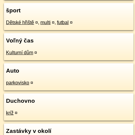
šport
Dětské hřiště
¤
,
multi
¤
,
futbal
¤
Voľný čas
Kulturní dům
¤
Auto
parkovisko
¤
Duchovno
kríž
¤
Zastávky v okolí