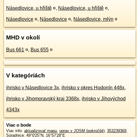
Násedlovice, u hřiště
¤
,
Násedlovice, u hřiště
¤
,
Násedlovice
¤
,
Násedlovice
¤
,
Násedlovice, mlýn
¤
MHD v okolí
Bus 661
¤
,
Bus 655
¤
V kategóriách
ihrisko v Násedlovice 3x
,
ihrisko v okres Hodonín 448x
,
ihrisko v Jihomoravský kraj 3368x
,
ihrisko v Jihovýchod
4343x
Viac o bode
Viac info:
aktualizovať mapu
,
uprav v JOSM (pokročilé)
,
353239369
,
Súradnice:
49°0'25"N
,
16°57'28"E