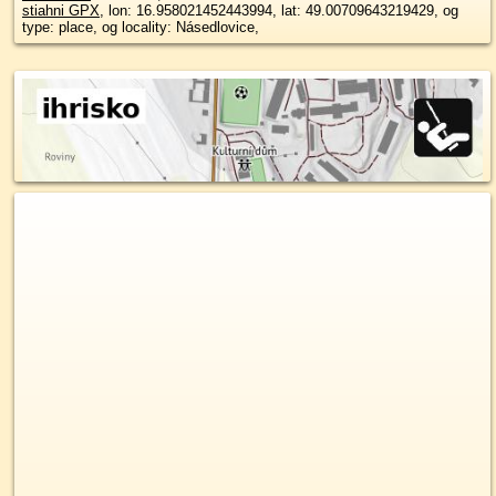
stiahni GPX
, lon: 16.958021452443994, lat: 49.00709643219429, og
type: place, og locality: Násedlovice,