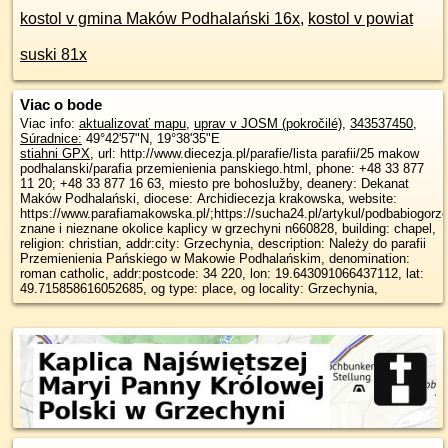
kostol v gmina Maków Podhalański 16x
,
kostol v powiat
suski 81x
Viac o bode
Viac info:
aktualizovať mapu
,
uprav v JOSM (pokročilé)
,
343537450
,
Súradnice:
49°42'57"N
,
19°38'35"E
stiahni GPX
, url: http://www.diecezja.pl/parafie/lista parafii/25 makow
podhalanski/parafia przemienienia panskiego.html, phone: +48 33 877
11 20; +48 33 877 16 63, miesto pre bohoslužby, deanery: Dekanat
Maków Podhalański, diocese: Archidiecezja krakowska, website:
https://www.parafiamakowska.pl/;https://sucha24.pl/artykul/podbabiogorz
znane i nieznane okolice kaplicy w grzechyni n660828, building: chapel,
religion: christian, addr:city: Grzechynia, description: Należy do parafii
Przemienienia Pańskiego w Makowie Podhalańskim, denomination:
roman catholic, addr:postcode: 34 220, lon: 19.643091066437112, lat:
49.715858616052685, og type: place, og locality: Grzechynia,