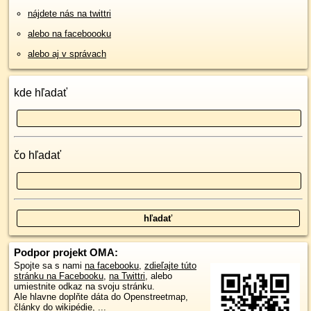
nájdete nás na twittri
alebo na faceboooku
alebo aj v správach
kde hľadať
čo hľadať
Podpor projekt OMA:
Spojte sa s nami
na facebooku
,
zdieľajte túto
stránku na Facebooku
,
na Twittri
, alebo
umiestnite odkaz na svoju stránku.
Ale hlavne doplňte dáta do Openstreetmap,
články do wikipédie, ...