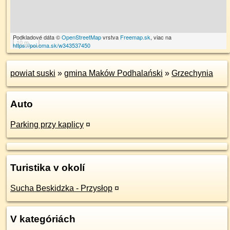
Podkladové dáta ©
OpenStreetMap
vrstva
Freemap.sk
, viac na
10 m
https://poi.oma.sk/w343537450
powiat suski
»
gmina Maków Podhalański
»
Grzechynia
Auto
Parking przy kaplicy
¤
Turistika v okolí
Sucha Beskidzka - Przysłop
¤
V kategóriách