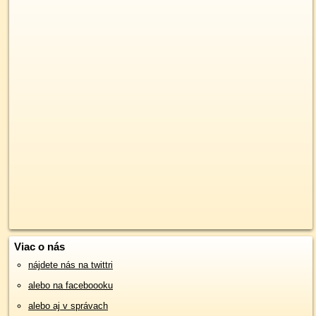
Viac o nás
nájdete nás na twittri
alebo na faceboooku
alebo aj v správach