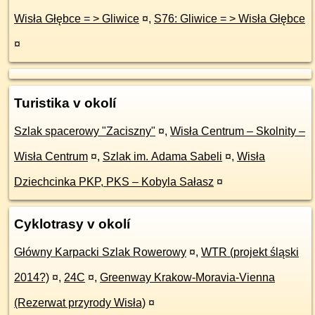
Wisła Głębce = > Gliwice
¤
,
S76: Gliwice = > Wisła Głębce
¤
Turistika v okolí
Szlak spacerowy "Zaciszny"
¤
,
Wisła Centrum – Skolnity –
Wisła Centrum
¤
,
Szlak im. Adama Sabeli
¤
,
Wisła
Dziechcinka PKP, PKS – Kobyla Sałasz
¤
Cyklotrasy v okolí
Główny Karpacki Szlak Rowerowy
¤
,
WTR (projekt śląski
2014?)
¤
,
24C
¤
,
Greenway Krakow-Moravia-Vienna
(Rezerwat przyrody Wisła)
¤