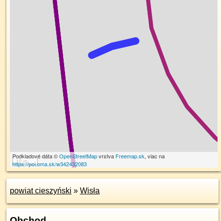
Podkladové dáta ©
OpenStreetMap
vrstva
Freemap.sk
, viac na
10 m
https://poi.oma.sk/w342432083
powiat cieszyński
»
Wisła
Obchod