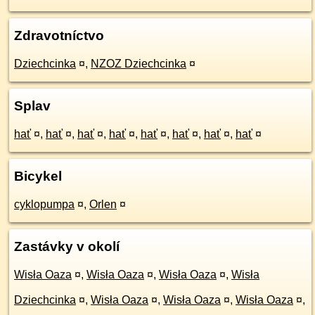
Zdravotníctvo
Dziechcinka
¤
,
NZOZ Dziechcinka
¤
Splav
hať
¤
,
hať
¤
,
hať
¤
,
hať
¤
,
hať
¤
,
hať
¤
,
hať
¤
,
hať
¤
Bicykel
cyklopumpa
¤
,
Orlen
¤
Zastávky v okolí
Wisła Oaza
¤
,
Wisła Oaza
¤
,
Wisła Oaza
¤
,
Wisła
Dziechcinka
¤
,
Wisła Oaza
¤
,
Wisła Oaza
¤
,
Wisła Oaza
¤
,