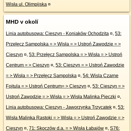
Wisła ul. Olimpijska
¤
MHD v okolí
Linia autobusowa: Cieszyn - Koniaków Ochodzita
¤
,
53:
Przełęcz Sampolska = > Wisła = > Ustroń Zawodzie = >
Cieszyn
¤
,
53: Przełęcz Sampolska = > Wisła = > Ustroń
Centrum = > Cieszyn
¤
,
53: Cieszyn = > Ustroń Zawodzie
= > Wisła = > Przełęcz Sampolska
¤
,
54: Wisla Czarne
Fojtula = > Ustroń Centrum= > Cieszyn
¤
,
53: Cieszyn = >
Ustroń Zawodzie = > Wisła = > Wisła Malinka Pieczki
¤
,
Linia autobusowa: Cieszyn - Jaworzynka Trzycatek
¤
,
53:
Wisła Malinka Rastoki = > Wisła = > Ustroń Zawodzie = >
Cieszyn
¤
,
71: Skoczów d.a. = > Wisła Łabajów
¤
,
S76: