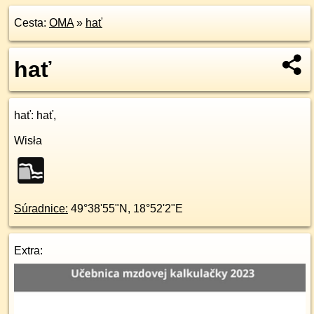
Cesta:
OMA
»
hať
hať
hať
: hať,
Wisła
Súradnice:
49°38'55"N
,
18°52'2"E
Extra: