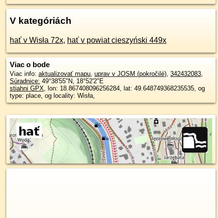
V kategóriách
hať v Wisła 72x
,
hať v powiat cieszyński 449x
Viac o bode
Viac info:
aktualizovať mapu
,
uprav v JOSM (pokročilé)
,
342432083
,
Súradnice:
49°38'55"N
,
18°52'2"E
stiahni GPX
, lon: 18.867408096256284, lat: 49.648749368235535, og
type: place, og locality: Wisła,