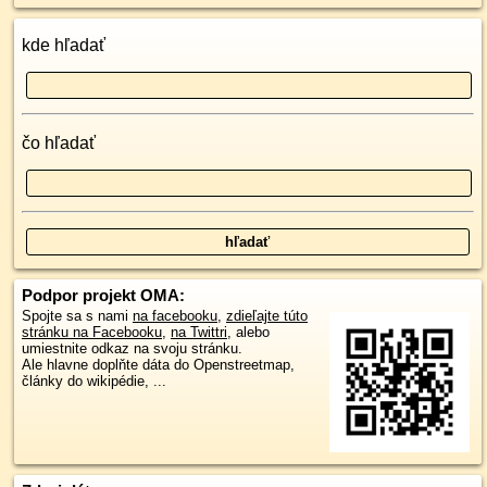
kde hľadať
čo hľadať
Podpor projekt OMA:
Spojte sa s nami
na facebooku
,
zdieľajte túto
stránku na Facebooku
,
na Twittri
, alebo
umiestnite odkaz na svoju stránku.
Ale hlavne doplňte dáta do Openstreetmap,
články do wikipédie, ...