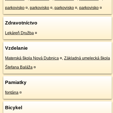
parkovisko
¤
,
parkovisko
¤
,
parkovisko
¤
,
parkovisko
¤
Zdravotníctvo
Lekáreň Družba
¤
Vzdelanie
Materská škola Nová Dubnica
¤
,
Základná umelecká škola
Štefana Baláža
¤
Pamiatky
fontána
¤
Bicykel