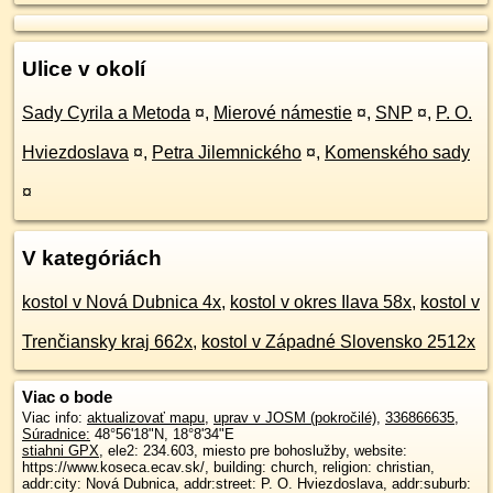
Ulice v okolí
Sady Cyrila a Metoda
¤
,
Mierové námestie
¤
,
SNP
¤
,
P. O.
Hviezdoslava
¤
,
Petra Jilemnického
¤
,
Komenského sady
¤
V kategóriách
kostol v Nová Dubnica 4x
,
kostol v okres Ilava 58x
,
kostol v
Trenčiansky kraj 662x
,
kostol v Západné Slovensko 2512x
Viac o bode
Viac info:
aktualizovať mapu
,
uprav v JOSM (pokročilé)
,
336866635
,
Súradnice:
48°56'18"N
,
18°8'34"E
stiahni GPX
, ele2: 234.603, miesto pre bohoslužby, website:
https://www.koseca.ecav.sk/, building: church, religion: christian,
addr:city: Nová Dubnica, addr:street: P. O. Hviezdoslava, addr:suburb: