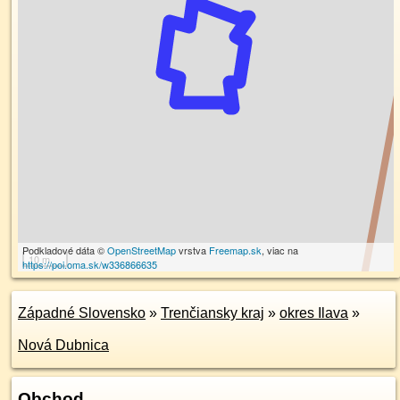
Podkladové dáta ©
OpenStreetMap
vrstva
Freemap.sk
, viac na
10 m
https://poi.oma.sk/w336866635
Západné Slovensko
»
Trenčiansky kraj
»
okres Ilava
»
Nová Dubnica
Obchod