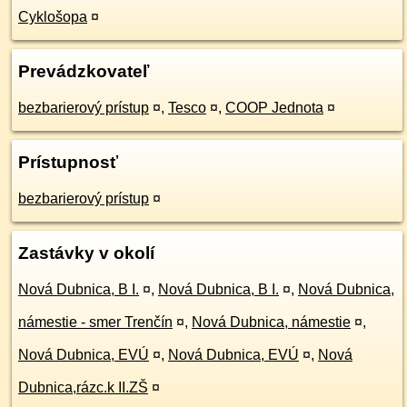
Cyklošopa
¤
Prevádzkovateľ
bezbarierový prístup
¤
,
Tesco
¤
,
COOP Jednota
¤
Prístupnosť
bezbarierový prístup
¤
Zastávky v okolí
Nová Dubnica, B I.
¤
,
Nová Dubnica, B I.
¤
,
Nová Dubnica,
námestie - smer Trenčín
¤
,
Nová Dubnica, námestie
¤
,
Nová Dubnica, EVÚ
¤
,
Nová Dubnica, EVÚ
¤
,
Nová
Dubnica,rázc.k II.ZŠ
¤