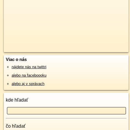
Viac o nás
nájdete nás na twittri
alebo na faceboooku
alebo aj v správach
kde hľadať
čo hľadať