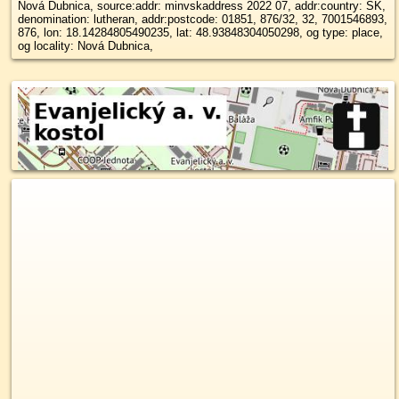
Nová Dubnica, source:addr: minvskaddress 2022 07, addr:country: SK,
denomination: lutheran, addr:postcode: 01851, 876/32, 32, 7001546893,
876, lon: 18.14284805490235, lat: 48.93848304050298, og type: place,
og locality: Nová Dubnica,