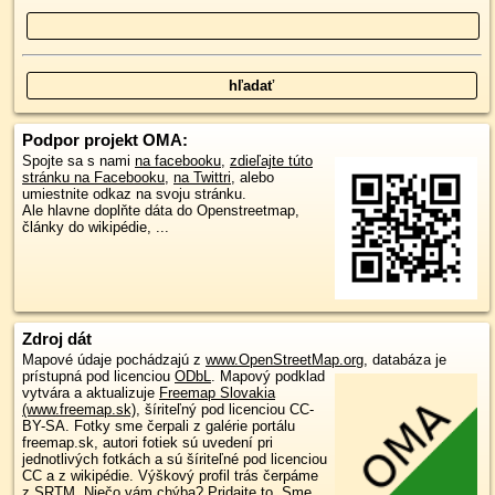
Podpor projekt OMA:
Spojte sa s nami
na facebooku
,
zdieľajte túto
stránku na Facebooku
,
na Twittri
, alebo
umiestnite odkaz na svoju stránku.
Ale hlavne doplňte dáta do Openstreetmap,
články do wikipédie, ...
Zdroj dát
Mapové údaje pochádzajú z
www.OpenStreetMap.org
, databáza je
prístupná pod licenciou
ODbL
.
Mapový podklad
vytvára a aktualizuje
Freemap Slovakia
(www.freemap.sk)
, šíriteľný pod licenciou CC-
BY-SA. Fotky sme čerpali z galérie portálu
freemap.sk, autori fotiek sú uvedení pri
jednotlivých fotkách a sú šíriteľné pod licenciou
CC a z wikipédie. Výškový profil trás čerpáme
z
SRTM
. Niečo vám chýba?
Pridajte to
. Sme