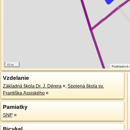
10 m
Podkladové 
Vzdelanie
Základná škola Dr. J. Dérera
¤
,
Spojená škola sv.
Františka Assiského
¤
Pamiatky
SNP
¤
Bicykel