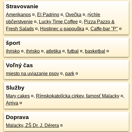
Stravovanie
Amerikanos
¤
,
El Padrino
¤
,
Ovečka
¤
,
rýchle
občerstvenie
¤
,
Lucky Time Coffee
¤
,
Pizza Pazzo &
Fresh Salads
¤
,
Hostinec u papouška
¤
,
Caffe-bar ''P''
¤
šport
ihrisko
¤
,
ihrisko
¤
,
atletika
¤
,
futbal
¤
,
basketbal
¤
Voľný čas
miesto na uviazanie psov
¤
,
park
¤
Služby
Mary cakes
¤
,
Rímskokatolícka cirkev, farnosť Malacky
¤
,
Arriva
¤
Doprava
Malacky, ZŠ Dr. J. Dérera
¤