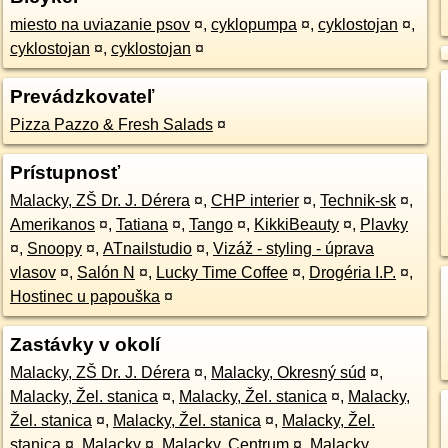
miesto na uviazanie psov
¤
,
cyklopumpa
¤
,
cyklostojan
¤
,
cyklostojan
¤
,
cyklostojan
¤
Prevádzkovateľ
Pizza Pazzo & Fresh Salads
¤
Prístupnosť
Malacky, ZŠ Dr. J. Dérera
¤
,
CHP interier
¤
,
Technik-sk
¤
,
Amerikanos
¤
,
Tatiana
¤
,
Tango
¤
,
KikkiBeauty
¤
,
Plavky
¤
,
Snoopy
¤
,
ATnailstudio
¤
,
Vizáž - styling - úprava
vlasov
¤
,
Salón N
¤
,
Lucky Time Coffee
¤
,
Drogéria I.P.
¤
,
Hostinec u papouška
¤
Zastávky v okolí
Malacky, ZŠ Dr. J. Dérera
¤
,
Malacky, Okresný súd
¤
,
Malacky, Žel. stanica
¤
,
Malacky, Žel. stanica
¤
,
Malacky,
Žel. stanica
¤
,
Malacky, Žel. stanica
¤
,
Malacky, Žel.
stanica
¤
,
Malacky
¤
,
Malacky, Centrum
¤
,
Malacky,