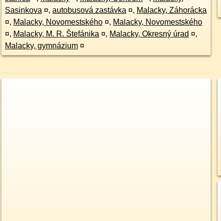
Sasinkova
¤
,
autobusová zastávka
¤
,
Malacky, Záhorácka
¤
,
Malacky, Novomestského
¤
,
Malacky, Novomestského
¤
,
Malacky, M. R. Štefánika
¤
,
Malacky, Okresný úrad
¤
,
Malacky, gymnázium
¤