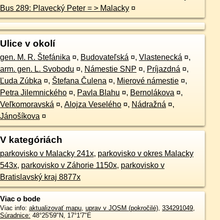
Bus 289: Plavecký Peter = > Malacky
¤
Ulice v okolí
gen. M. R. Štefánika
¤
,
Budovateľská
¤
,
Vlastenecká
¤
,
arm. gen. L. Svobodu
¤
,
Námestie SNP
¤
,
Príjazdná
¤
,
Ľuda Zúbka
¤
,
Štefana Čulena
¤
,
Mierové námestie
¤
,
Petra Jilemnického
¤
,
Pavla Blahu
¤
,
Bernolákova
¤
,
Veľkomoravská
¤
,
Alojza Veselého
¤
,
Nádražná
¤
,
Jánošíkova
¤
V kategóriách
parkovisko v Malacky 241x
,
parkovisko v okres Malacky
543x
,
parkovisko v Záhorie 1150x
,
parkovisko v
Bratislavský kraj 8877x
Viac o bode
Viac info:
aktualizovať mapu
,
uprav v JOSM (pokročilé)
,
334291049
,
Súradnice:
48°25'59"N
,
17°1'7"E