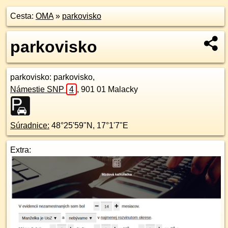
Cesta:
OMA
»
parkovisko
parkovisko
parkovisko
: parkovisko,
Námestie SNP
4
,
901 01
Malacky
Súradnice:
48°25'59"N
,
17°1'7"E
Extra: