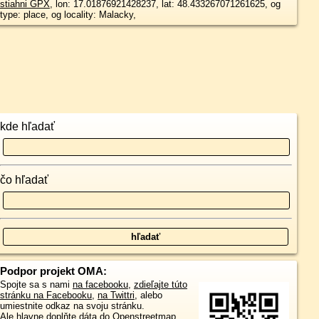
stiahni GPX
, lon: 17.01876921428237, lat: 48.433267071261625, og
type: place, og locality: Malacky,
kde hľadať
čo hľadať
Podpor projekt OMA:
Spojte sa s nami
na facebooku
,
zdieľajte túto
stránku na Facebooku
,
na Twittri
, alebo
umiestnite odkaz na svoju stránku.
Ale hlavne doplňte dáta do Openstreetmap,