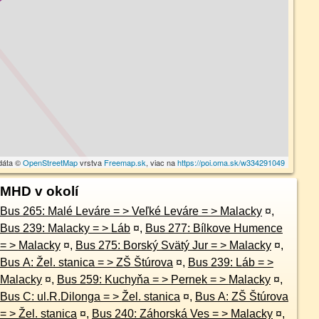
dáta ©
OpenStreetMap
vrstva
Freemap.sk
, viac na
https://poi.oma.sk/w334291049
MHD v okolí
Bus 265: Malé Leváre = > Veľké Leváre = > Malacky
¤
,
Bus 239: Malacky = > Láb
¤
,
Bus 277: Bílkove Humence
= > Malacky
¤
,
Bus 275: Borský Svätý Jur = > Malacky
¤
,
Bus A: Žel. stanica = > ZŠ Štúrova
¤
,
Bus 239: Láb = >
Malacky
¤
,
Bus 259: Kuchyňa = > Pernek = > Malacky
¤
,
Bus C: ul.R.Dilonga = > Žel. stanica
¤
,
Bus A: ZŠ Štúrova
= > Žel. stanica
¤
,
Bus 240: Záhorská Ves = > Malacky
¤
,