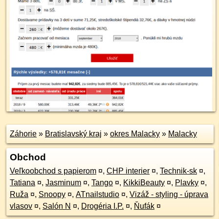
Záhorie
»
Bratislavský kraj
»
okres Malacky
»
Malacky
Obchod
Veľkoobchod s papierom
¤
,
CHP interier
¤
,
Technik-sk
¤
,
Tatiana
¤
,
Jasminum
¤
,
Tango
¤
,
KikkiBeauty
¤
,
Plavky
¤
,
Ruža
¤
,
Snoopy
¤
,
ATnailstudio
¤
,
Vizáž - styling - úprava
vlasov
¤
,
Salón N
¤
,
Drogéria I.P.
¤
,
Ňufák
¤