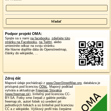
Podpor projekt OMA:
Spojte sa s nami
na facebooku
,
zdieľajte túto
stránku na Facebooku
,
na Twittri
, alebo
umiestnite odkaz na svoju stránku.
Ale hlavne doplňte dáta do Openstreetmap,
články do wikipédie, ...
Zdroj dát
Mapové údaje pochádzajú z
www.OpenStreetMap.org
, databáza je
prístupná pod licenciou
ODbL
.
Mapový podklad
vytvára a aktualizuje
Freemap Slovakia
(www.freemap.sk)
, šíriteľný pod licenciou CC-
BY-SA. Fotky sme čerpali z galérie portálu
freemap.sk, autori fotiek sú uvedení pri
jednotlivých fotkách a sú šíriteľné pod licenciou
CC a z wikipédie. Výškový profil trás čerpáme