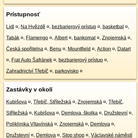
Prístupnosť
Lidl
¤
,
Na Hvězdě
¤
,
bezbarierový prístup
¤
,
basketbal
¤
,
Tabák
¤
,
Flamengo
¤
,
Albert
¤
,
bankomat
¤
,
Znojemská
¤
,
Česká spořitelna
¤
,
Benu
¤
,
Mountfield
¤
,
Action
¤
,
Datart
¤
,
Fiat Auto Šafránek
¤
,
bezbarierový prístup
¤
,
Zahradnictví Třebíč
¤
,
parkovisko
¤
Zastávky v okolí
Kubišova
¤
,
Třebíč, Střítežská
¤
,
Znojemská
¤
,
Třebíč,
Střítežská
¤
,
Kubišova
¤
,
Demlova, školka
¤
,
Družstevní
¤
,
Poliklinika Vltavínská
¤
,
Znojemská
¤
,
Demlova
¤
,
Družstevní
¤
,
Demlova
¤
,
Stop shop
¤
,
Václavské náměstí