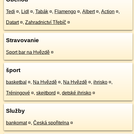
Tedi
¤
,
Lidl
¤
,
Tabák
¤
,
Flamengo
¤
,
Albert
¤
,
Action
¤
,
Datart
¤
,
Zahradnictví Třebíč
¤
Stravovanie
Sport bar na Hvězdě
¤
šport
basketbal
¤
,
Na Hvězdě
¤
,
Na Hvězdě
¤
,
ihrisko
¤
,
Tréningové
¤
,
skejtbord
¤
,
detské ihrisko
¤
Služby
bankomat
¤
,
Česká spořitelna
¤