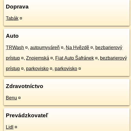
Doprava
Tabák
¤
Auto
TRWash
¤
,
autoumyváreň
¤
,
Na Hvězdě
¤
,
bezbarierový
prístup
¤
,
Znojemská
¤
,
Fiat Auto Šafránek
¤
,
bezbarierový
prístup
¤
,
parkovisko
¤
,
parkovisko
¤
Zdravotníctvo
Benu
¤
Prevádzkovateľ
Lidl
¤