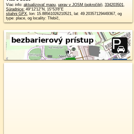
Viac info:
aktualizovať mapu
,
uprav v JOSM (pokročilé)
,
334203501
,
Súradnice:
49°12'12"N
,
15°53'8"E
stiahni GPX
, lon: 15.88561026210521, lat: 49.20357129449367, og
type: place, og locality: Třebíč,