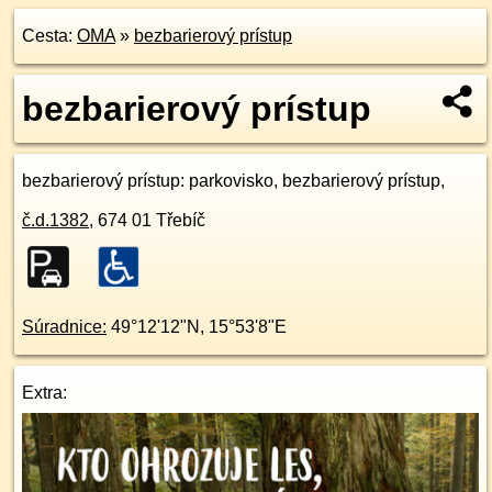
Cesta:
OMA
»
bezbarierový prístup
bezbarierový prístup
bezbarierový prístup
: parkovisko, bezbarierový prístup,
č.d.
1382
,
674 01
Třebíč
Súradnice:
49°12'12"N
,
15°53'8"E
Extra: