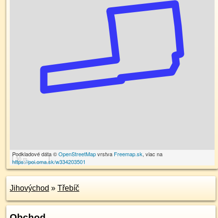
Podkladové dáta ©
OpenStreetMap
vrstva
Freemap.sk
, viac na
30 m
https://poi.oma.sk/w334203501
Jihovýchod
»
Třebíč
Obchod