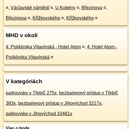
¤
,
Václavské náměstí
¤
,
U Kotelny
¤
,
Březinova
¤
,
Březinova
¤
,
Křížkovského
¤
,
Křížkovského
¤
MHD v okolí
4: Poliklinika Vltavínská - Hotel Atom
¤
,
4: Hotel Atom -
Poliklinika Vltavínská
¤
V kategóriách
parkovisko v Třebíč 275x
,
bezbarierový prístup v Třebíč
383x
,
bezbarierový prístup v Jihovýchod 3217x
,
parkovisko v Jihovýchod 10461x
Viac o bode