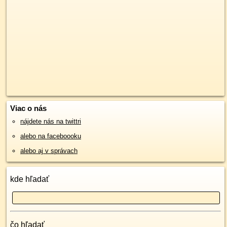
Viac o nás
nájdete nás na twittri
alebo na faceboooku
alebo aj v správach
kde hľadať
čo hľadať