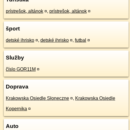
prístrešok, altánok
¤
,
prístrešok, altánok
¤
šport
detské ihrisko
¤
,
detské ihrisko
¤
,
futbal
¤
Služby
číslo GOR11M
¤
Doprava
Krakowska Osiedle Słoneczne
¤
,
Krakowska Osiedle
Kopernika
¤
Auto