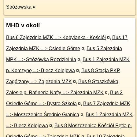
Stróżowska
¤
MHD v okolí
Bus 6 Zajezdnia MZK = > Kobylanka - Kościół
¤
,
Bus 17
Zajezdnia MZK = > Osiedle Górne
¤
,
Bus 5 Zajezdnia
MPK = > Stróżówka Rozdzielnia
¤
,
Bus 1 Zajezdnia MZK
p. Korczynę = > Biecz Kolejowa
¤
,
Bus 8 Stacja PKP
Zagórzany = > Zajezdnia MZK
¤
,
Bus 9 Staszkówka
Zalesie p. Rafineria Nafty = > Zajezdnia MZK
¤
,
Bus 2
Osiedle Górne = > Bystra Szkoła
¤
,
Bus 7 Zajezdnia MZK
= > Moszczenica Średnie Granica
¤
,
Bus 1 Zajezdnia MZK
= > Biecz Kolejowa
¤
,
Bus 8 Moszczenica Kościół Pętla p.
Osiedle Górne = > Zajezdnia MZK
¤
,
Bus 10 Zajezdnia