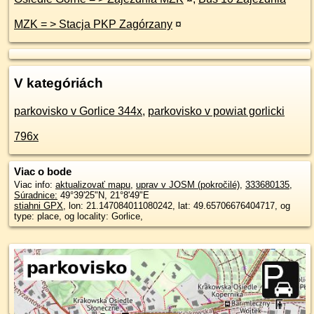
MZK = > Stacja PKP Zagórzany
¤
V kategóriách
parkovisko v Gorlice 344x
,
parkovisko v powiat gorlicki
796x
Viac o bode
Viac info:
aktualizovať mapu
,
uprav v JOSM (pokročilé)
,
333680135
,
Súradnice:
49°39'25"N
,
21°8'49"E
stiahni GPX
, lon: 21.147084011080242, lat: 49.65706676404717, og
type: place, og locality: Gorlice,