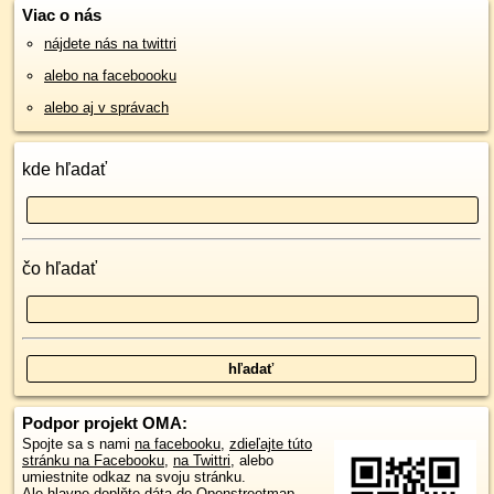
Viac o nás
nájdete nás na twittri
alebo na faceboooku
alebo aj v správach
kde hľadať
čo hľadať
Podpor projekt OMA:
Spojte sa s nami
na facebooku
,
zdieľajte túto
stránku na Facebooku
,
na Twittri
, alebo
umiestnite odkaz na svoju stránku.
Ale hlavne doplňte dáta do Openstreetmap,