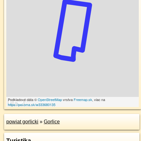
Podkladové dáta ©
OpenStreetMap
vrstva
Freemap.sk
, viac na
10 m
https://poi.oma.sk/w333680135
powiat gorlicki
»
Gorlice
Turistika