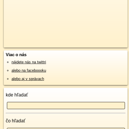
Viac o nás
nájdete nás na twittri
alebo na faceboooku
alebo aj v správach
kde hľadať
čo hľadať