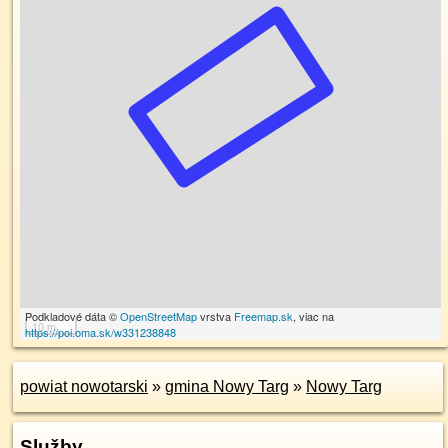
Podkladové dáta ©
OpenStreetMap
vrstva
Freemap.sk
, viac na
10 m
https://poi.oma.sk/w331238848
powiat nowotarski
»
gmina Nowy Targ
»
Nowy Targ
Služby