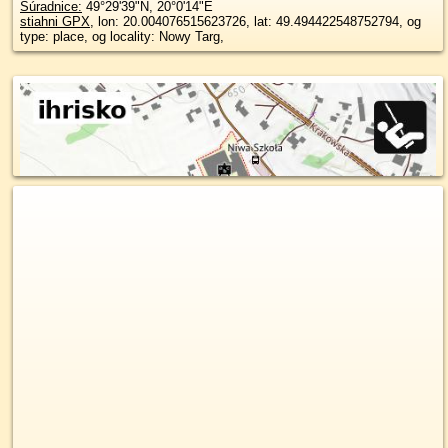
Súradnice:
49°29'39"N
,
20°0'14"E
stiahni GPX
, lon: 20.004076515623726, lat: 49.494422548752794, og
type: place, og locality: Nowy Targ,