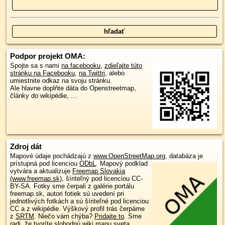
Podpor projekt OMA:
Spojte sa s nami
na facebooku
,
zdieľajte túto
stránku na Facebooku
,
na Twittri
, alebo
umiestnite odkaz na svoju stránku.
Ale hlavne doplňte dáta do Openstreetmap,
články do wikipédie, ...
Zdroj dát
Mapové údaje pochádzajú z
www.OpenStreetMap.org
, databáza je
prístupná pod licenciou
ODbL
.
Mapový podklad
vytvára a aktualizuje
Freemap Slovakia
(www.freemap.sk)
, šíriteľný pod licenciou CC-
BY-SA. Fotky sme čerpali z galérie portálu
freemap.sk, autori fotiek sú uvedení pri
jednotlivých fotkách a sú šíriteľné pod licenciou
CC a z wikipédie. Výškový profil trás čerpáme
z
SRTM
. Niečo vám chýba?
Pridajte to
. Sme
radi, že tvoríte slobodnú wiki mapu sveta.