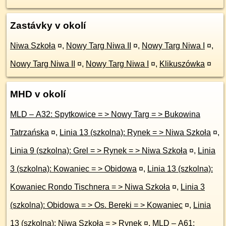
Zastávky v okolí
Niwa Szkoła
¤
,
Nowy Targ Niwa II
¤
,
Nowy Targ Niwa I
¤
,
Nowy Targ Niwa II
¤
,
Nowy Targ Niwa I
¤
,
Klikuszówka
¤
MHD v okolí
MLD – A32: Spytkowice = > Nowy Targ = > Bukowina
Tatrzańska
¤
,
Linia 13 (szkolna): Rynek = > Niwa Szkoła
¤
,
Linia 9 (szkolna): Grel = > Rynek = > Niwa Szkoła
¤
,
Linia
3 (szkolna): Kowaniec = > Obidowa
¤
,
Linia 13 (szkolna):
Kowaniec Rondo Tischnera = > Niwa Szkoła
¤
,
Linia 3
(szkolna): Obidowa = > Os. Bereki = > Kowaniec
¤
,
Linia
13 (szkolna): Niwa Szkoła = > Rynek
¤
,
MLD – A61: