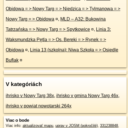
Obidowa = > Nowy Targ = > Niedzica = > Tylmanowa = >
Nowy Targ = > Obidowa
¤
,
MLD – A32: Bukowina
Tatrzańska = > Nowy Targ = > Spytkowice
¤
,
Linia 3:
Waksmundzka Pętla = > Os. Bereki = > Rynek = >
Obidowa
¤
,
Linia 13 (szkolna): Niwa Szkoła = > Osiedle
Buflak
¤
V kategóriách
ihrisko v Nowy Targ 38x
,
ihrisko v gmina Nowy Targ 46x
,
ihrisko v powiat nowotarski 264x
Viac o bode
Viac info:
aktualizovať mapu
,
uprav v JOSM (pokročilé)
,
331238848
,