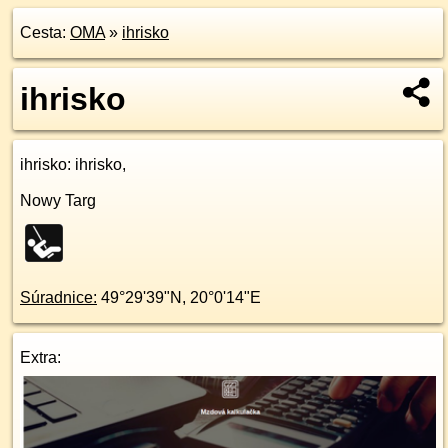
Cesta:
OMA
»
ihrisko
ihrisko
ihrisko
: ihrisko,
Nowy Targ
Súradnice:
49°29'39"N
,
20°0'14"E
Extra: