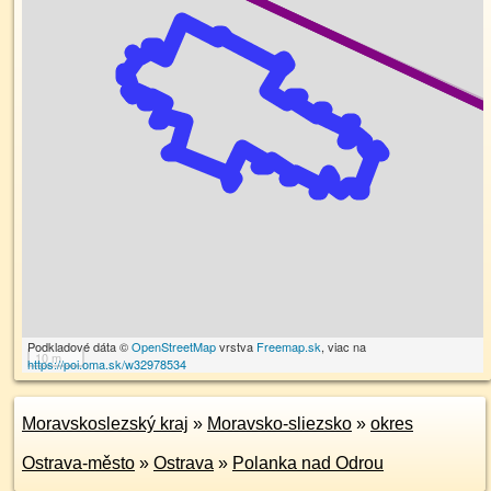
Podkladové dáta ©
OpenStreetMap
vrstva
Freemap.sk
, viac na
10 m
https://poi.oma.sk/w32978534
Moravskoslezský kraj
»
Moravsko-sliezsko
»
okres
Ostrava-město
»
Ostrava
»
Polanka nad Odrou