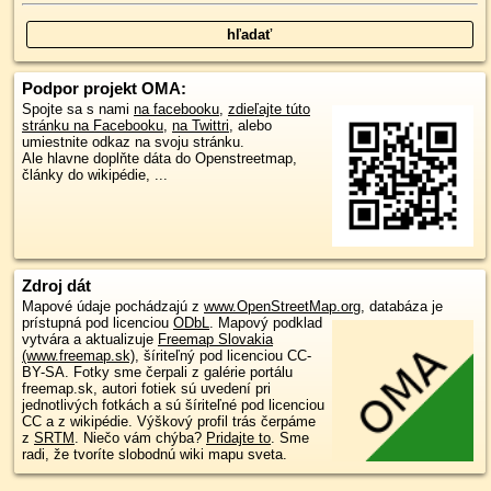
Podpor projekt OMA:
Spojte sa s nami
na facebooku
,
zdieľajte túto
stránku na Facebooku
,
na Twittri
, alebo
umiestnite odkaz na svoju stránku.
Ale hlavne doplňte dáta do Openstreetmap,
články do wikipédie, ...
Zdroj dát
Mapové údaje pochádzajú z
www.OpenStreetMap.org
, databáza je
prístupná pod licenciou
ODbL
.
Mapový podklad
vytvára a aktualizuje
Freemap Slovakia
(www.freemap.sk)
, šíriteľný pod licenciou CC-
BY-SA. Fotky sme čerpali z galérie portálu
freemap.sk, autori fotiek sú uvedení pri
jednotlivých fotkách a sú šíriteľné pod licenciou
CC a z wikipédie. Výškový profil trás čerpáme
z
SRTM
. Niečo vám chýba?
Pridajte to
. Sme
radi, že tvoríte slobodnú wiki mapu sveta.