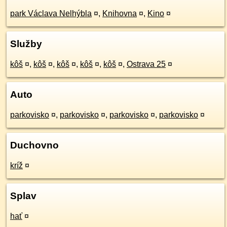
park Václava Nelhýbla
¤
,
Knihovna
¤
,
Kino
¤
Služby
kôš
¤
,
kôš
¤
,
kôš
¤
,
kôš
¤
,
kôš
¤
,
Ostrava 25
¤
Auto
parkovisko
¤
,
parkovisko
¤
,
parkovisko
¤
,
parkovisko
¤
Duchovno
kríž
¤
Splav
hať
¤