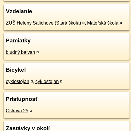
Vzdelanie
ZUŠ Heleny Salichové (Stará škola)
¤
,
Mateřská škola
¤
Pamiatky
bludný balvan
¤
Bicykel
cyklostojan
¤
,
cyklostojan
¤
Prístupnosť
Ostrava 25
¤
Zastávky v okolí