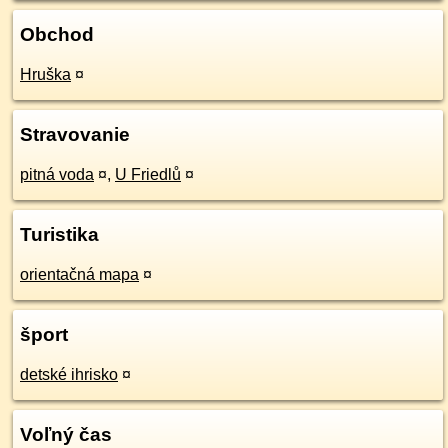
Obchod
Hruška
¤
Stravovanie
pitná voda
¤
,
U Friedlů
¤
Turistika
orientačná mapa
¤
šport
detské ihrisko
¤
Voľný čas