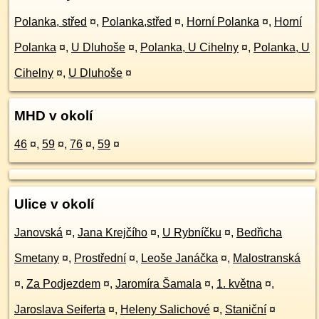
Polanka, střed
¤
,
Polanka,střed
¤
,
Horní Polanka
¤
,
Horní
Polanka
¤
,
U Dluhoše
¤
,
Polanka, U Cihelny
¤
,
Polanka, U
Cihelny
¤
,
U Dluhoše
¤
MHD v okolí
46
¤
,
59
¤
,
76
¤
,
59
¤
Ulice v okolí
Janovská
¤
,
Jana Krejčího
¤
,
U Rybníčku
¤
,
Bedřicha
Smetany
¤
,
Prostřední
¤
,
Leoše Janáčka
¤
,
Malostranská
¤
,
Za Podjezdem
¤
,
Jaromíra Šamala
¤
,
1. května
¤
,
Jaroslava Seiferta
¤
,
Heleny Salichové
¤
,
Staniční
¤