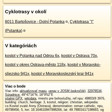
Cyklotrasy v okolí
6011 Bartošovice - Dolní Polanka
¤
,
Cyklotrasa "I"
(Polanka)
¤
V kategóriách
kostol v Polanka nad Odrou 6x
,
kostol v Ostrava 70x
,
kostol v okres Ostrava-město 118x
,
kostol v Moravsko-
sliezsko 941x
,
kostol v Moravskoslezský kraj 941x
Viac o bode
Viac info:
aktualizovať mapu
,
uprav v JOSM (pokročilé)
,
32978534
,
Súradnice:
49°47'16"N
,
18°9'52"E
stiahni GPX
,
wikidata
, miesto pre bohoslužby, ref:npu: 49803/8 3976,
building: church, heritage: 3, kostol, religion: christian, wikipedia:
cs:Kostel svaté Anny (Ostrava), denomination: roman catholic, npu,
49798456, 5, lon: 18.164610947998266, lat: 49.78801617198683, og