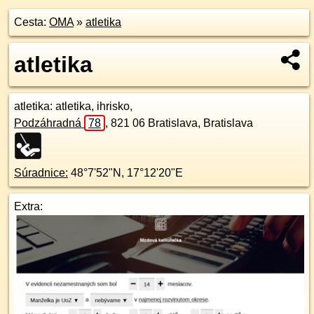
Cesta:
OMA
»
atletika
atletika
atletika
: atletika, ihrisko,
Podzáhradná
78
,
821 06
Bratislava, Bratislava
Súradnice:
48°7'52"N
,
17°12'20"E
Extra: