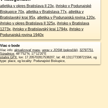
atletika v okres Bratislava II 23x
,
ihrisko v Podunajské
Biskupice 70x
,
atletika v Bratislava 77x
,
atletika v
Bratislavský kraj 95x
,
atletika v Podunajská rovina 120x
,
ihrisko v okres Bratislava II 325x
,
ihrisko v Bratislava
1273x
,
ihrisko v Bratislavský kraj 1794x
,
ihrisko v
Podunajská rovina 1940x
Viac o bode
Viac info:
aktualizovať mapu
,
uprav v JOSM (pokročilé)
,
32797751
,
Súradnice:
48°7'52"N
,
17°12'20"E
stiahni GPX
, lon: 17.205702817538207, lat: 48.131177338721564, og
type: place, og locality: Podunajské Biskupice,