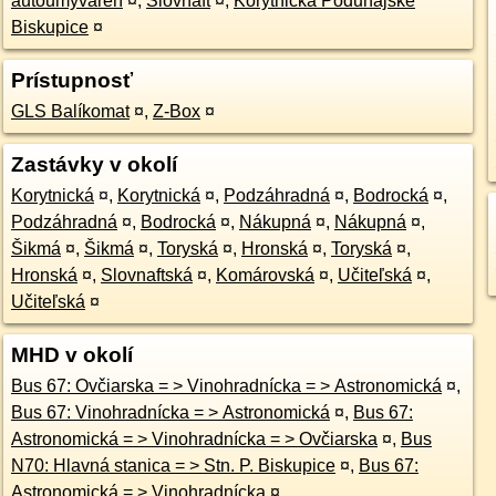
autoumyváreň
¤
,
Slovnaft
¤
,
Korytnická Podunajské
Biskupice
¤
Prístupnosť
GLS Balíkomat
¤
,
Z-Box
¤
Zastávky v okolí
Korytnická
¤
,
Korytnická
¤
,
Podzáhradná
¤
,
Bodrocká
¤
,
Podzáhradná
¤
,
Bodrocká
¤
,
Nákupná
¤
,
Nákupná
¤
,
Šikmá
¤
,
Šikmá
¤
,
Toryská
¤
,
Hronská
¤
,
Toryská
¤
,
Hronská
¤
,
Slovnaftská
¤
,
Komárovská
¤
,
Učiteľská
¤
,
Učiteľská
¤
MHD v okolí
Bus 67: Ovčiarska = > Vinohradnícka = > Astronomická
¤
,
Bus 67: Vinohradnícka = > Astronomická
¤
,
Bus 67:
Astronomická = > Vinohradnícka = > Ovčiarska
¤
,
Bus
N70: Hlavná stanica = > Stn. P. Biskupice
¤
,
Bus 67:
Astronomická = > Vinohradnícka
¤