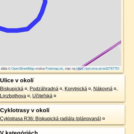
 dáta ©
OpenStreetMap
vrstva
Freemap.sk
, viac na
https://poi.oma.sk/w32797751
Ulice v okolí
Biskupická
¤
,
Podzáhradná
¤
,
Korytnická
¤
,
Nákovná
¤
,
Linzbothova
¤
,
Učiteľská
¤
Cyklotrasy v okolí
Cyklotrasa R36: Biskupická radiála (plánovaná)
¤
V kategóriách