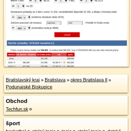
Bratislavský kraj
»
Bratislava
»
okres Bratislava II
»
Podunajské Biskupice
Obchod
Techfun.sk
¤
šport