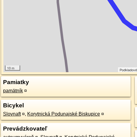
10 m
Podkladové
Pamiatky
pamätník
¤
Bicykel
Slovnaft
¤
,
Korytnická Podunajské Biskupice
¤
Prevádzkovateľ