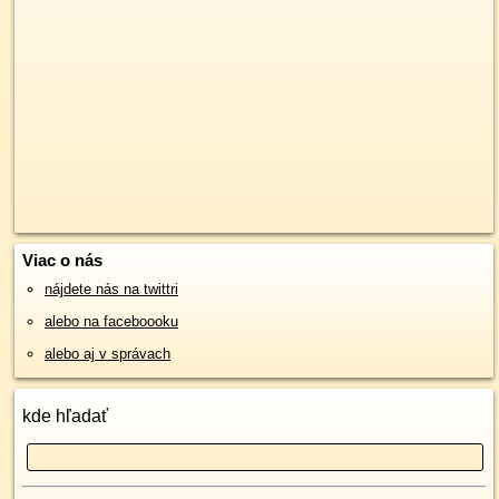
Viac o nás
nájdete nás na twittri
alebo na faceboooku
alebo aj v správach
kde hľadať