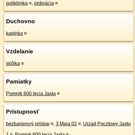
poliklinika
¤
,
ordinácia
¤
Duchovno
kaplnka
¤
Vzdelanie
skôlka
¤
Pamiatky
Pomnik 600 lecia Jasła
¤
Prístupnosť
bezbarierový prístup
¤
,
3 Maja 02
¤
,
Urząd Pocztowy Jasło
1
¤
,
Pomnik 600 lecia Jasła
¤