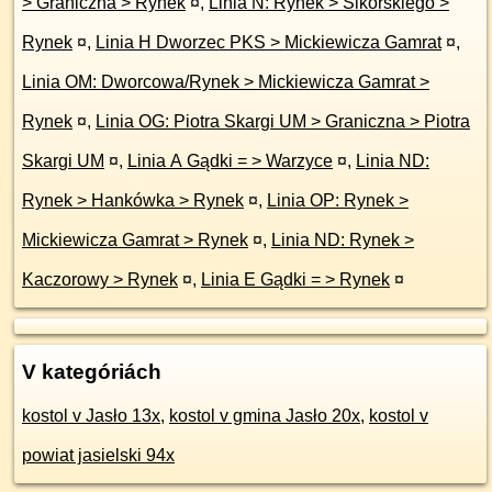
> Graniczna > Rynek
¤
,
Linia N: Rynek > Sikorskiego >
Rynek
¤
,
Linia H Dworzec PKS > Mickiewicza Gamrat
¤
,
Linia OM: Dworcowa/Rynek > Mickiewicza Gamrat >
Rynek
¤
,
Linia OG: Piotra Skargi UM > Graniczna > Piotra
Skargi UM
¤
,
Linia A Gądki = > Warzyce
¤
,
Linia ND:
Rynek > Hankówka > Rynek
¤
,
Linia OP: Rynek >
Mickiewicza Gamrat > Rynek
¤
,
Linia ND: Rynek >
Kaczorowy > Rynek
¤
,
Linia E Gądki = > Rynek
¤
V kategóriách
kostol v Jasło 13x
,
kostol v gmina Jasło 20x
,
kostol v
powiat jasielski 94x