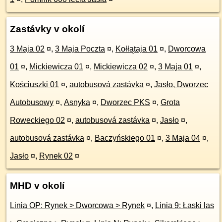
Zastávky v okolí
3 Maja 02
¤
,
3 Maja Poczta
¤
,
Kołłątaja 01
¤
,
Dworcowa
01
¤
,
Mickiewicza 01
¤
,
Mickiewicza 02
¤
,
3 Maja 01
¤
,
Kościuszki 01
¤
,
autobusová zastávka
¤
,
Jasło, Dworzec
Autobusowy
¤
,
Asnyka
¤
,
Dworzec PKS
¤
,
Grota
Roweckiego 02
¤
,
autobusová zastávka
¤
,
Jasło
¤
,
autobusová zastávka
¤
,
Baczyńskiego 01
¤
,
3 Maja 04
¤
,
Jasło
¤
,
Rynek 02
¤
MHD v okolí
Linia OP: Rynek > Dworcowa > Rynek
¤
,
Linia 9: Łaski las