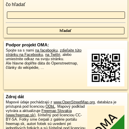
čo hľadať
Podpor projekt OMA:
Spojte sa s nami
na facebooku
,
zdieľajte túto
stránku na Facebooku
,
na Twittri
, alebo
umiestnite odkaz na svoju stránku.
Ale hlavne doplňte dáta do Openstreetmap,
články do wikipédie, ...
Zdroj dát
Mapové údaje pochádzajú z
www.OpenStreetMap.org
, databáza je
prístupná pod licenciou
ODbL
.
Mapový podklad
vytvára a aktualizuje
Freemap Slovakia
(www.freemap.sk)
, šíriteľný pod licenciou CC-
BY-SA. Fotky sme čerpali z galérie portálu
freemap.sk, autori fotiek sú uvedení pri
jednotlivých fotkách a sú šíriteľné pod licenciou