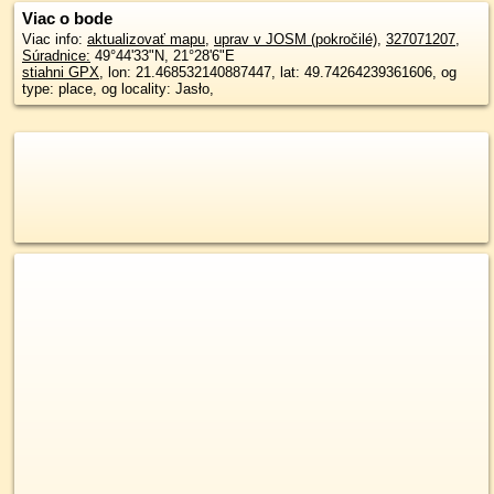
Viac o bode
Viac info:
aktualizovať mapu
,
uprav v JOSM (pokročilé)
,
327071207
,
Súradnice:
49°44'33"N
,
21°28'6"E
stiahni GPX
, lon: 21.468532140887447, lat: 49.74264239361606, og
type: place, og locality: Jasło,