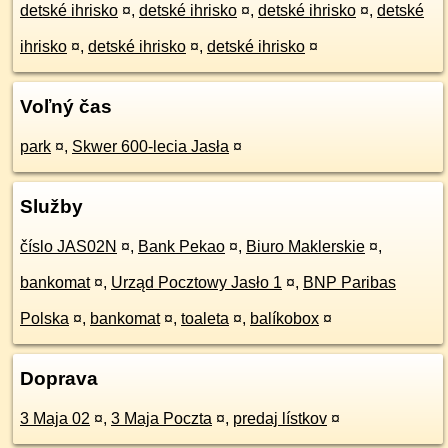
detské ihrisko
¤
,
detské ihrisko
¤
,
detské ihrisko
¤
,
detské
ihrisko
¤
,
detské ihrisko
¤
,
detské ihrisko
¤
Voľný čas
park
¤
,
Skwer 600-lecia Jasła
¤
Služby
číslo JAS02N
¤
,
Bank Pekao
¤
,
Biuro Maklerskie
¤
,
bankomat
¤
,
Urząd Pocztowy Jasło 1
¤
,
BNP Paribas
Polska
¤
,
bankomat
¤
,
toaleta
¤
,
balíkobox
¤
Doprava
3 Maja 02
¤
,
3 Maja Poczta
¤
,
predaj lístkov
¤