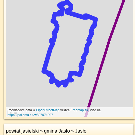
Podkladové dáta ©
OpenStreetMap
vrstva
Freemap.sk
, viac na
10 m
https://poi.oma.sk/w327071207
powiat jasielski
»
gmina Jasło
»
Jasło