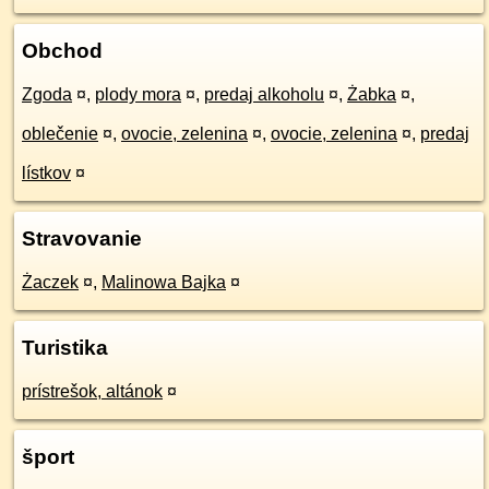
Obchod
Zgoda
¤
,
plody mora
¤
,
predaj alkoholu
¤
,
Żabka
¤
,
oblečenie
¤
,
ovocie, zelenina
¤
,
ovocie, zelenina
¤
,
predaj
lístkov
¤
Stravovanie
Żaczek
¤
,
Malinowa Bajka
¤
Turistika
prístrešok, altánok
¤
šport