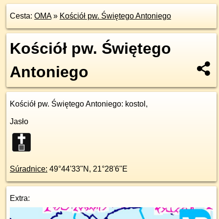
Cesta:
OMA
»
Kościół pw. Świętego Antoniego
Kościół pw. Świętego
Antoniego
Kościół pw. Świętego Antoniego
: kostol,
Jasło
Súradnice:
49°44'33"N
,
21°28'6"E
Extra: