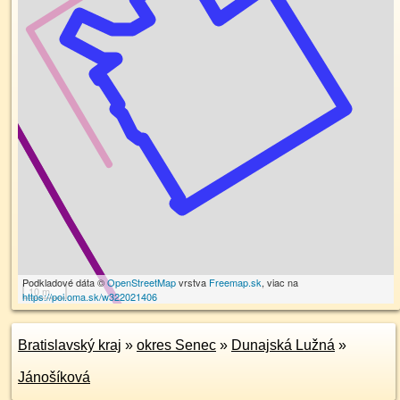
Podkladové dáta ©
OpenStreetMap
vrstva
Freemap.sk
, viac na
10 m
https://poi.oma.sk/w322021406
Bratislavský kraj
»
okres Senec
»
Dunajská Lužná
»
Jánošíková