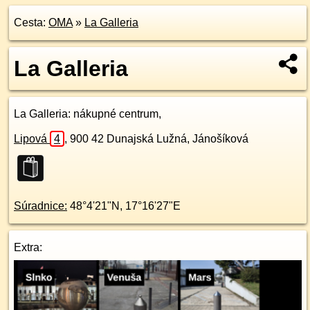
Cesta:
OMA
»
La Galleria
La Galleria
La Galleria
: nákupné centrum,
Lipová
4
,
900 42
Dunajská Lužná, Jánošíková
Súradnice:
48°4'21"N
,
17°16'27"E
Extra: