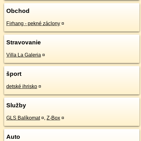
Obchod
Firhang - pekné záclony
¤
Stravovanie
Villa La Galeria
¤
šport
detské ihrisko
¤
Služby
GLS Balíkomat
¤
,
Z-Box
¤
Auto