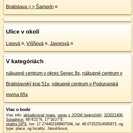
Bratislava = > Šamorín
¤
Ulice v okolí
Lipová
¤
,
Višňová
¤
,
Javorová
¤
V kategóriách
nákupné centrum v okres Senec 8x
,
nákupné centrum v
Bratislavský kraj 51x
,
nákupné centrum v Podunajská
rovina 65x
Viac o bode
Viac info:
aktualizovať mapu
,
uprav v JOSM (pokročilé)
,
322021406
,
Súradnice:
48°4'21"N
,
17°16'27"E
stiahni GPX
, lon: 17.274402188807546, lat: 48.07253314585973, og
type: place, og locality: Jánošíková,