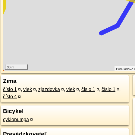
30 m
Podkladové 
Zima
číslo 1
¤
,
vlek
¤
,
zjazdovka
¤
,
vlek
¤
,
číslo 1
¤
,
číslo 1
¤
,
číslo 4
¤
Bicykel
cyklopumpa
¤
Prevádzkovateľ