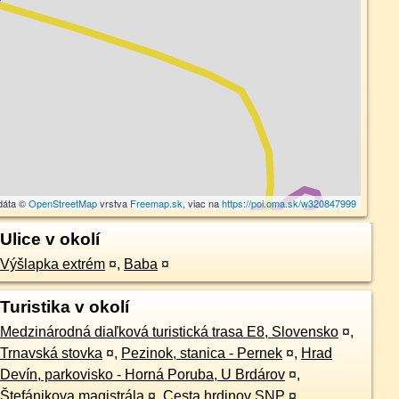
dáta ©
OpenStreetMap
vrstva
Freemap.sk
, viac na
https://poi.oma.sk/w320847999
Ulice v okolí
Výšlapka extrém
¤
,
Baba
¤
Turistika v okolí
Medzinárodná diaľková turistická trasa E8, Slovensko
¤
,
Trnavská stovka
¤
,
Pezinok, stanica - Pernek
¤
,
Hrad
Devín, parkovisko - Horná Poruba, U Brdárov
¤
,
Štefánikova magistrála
¤
,
Cesta hrdinov SNP
¤