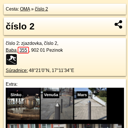
Cesta:
OMA
»
číslo 2
číslo 2
číslo 2
: zjazdovka, číslo 2,
Baba
355
,
902 01
Pezinok
Súradnice:
48°21'0"N
,
17°11'34"E
Extra: