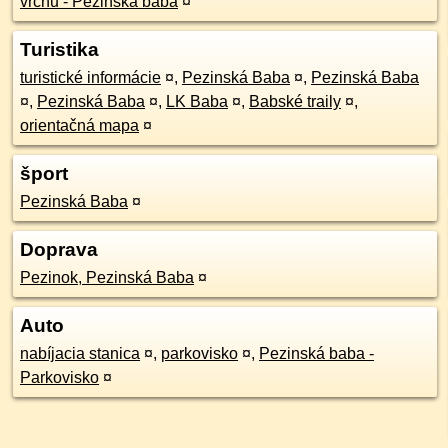
vrchu - Pezinská baba
¤
Turistika
turistické informácie
¤
,
Pezinská Baba
¤
,
Pezinská Baba
¤
,
Pezinská Baba
¤
,
LK Baba
¤
,
Babské traily
¤
,
orientačná mapa
¤
šport
Pezinská Baba
¤
Doprava
Pezinok, Pezinská Baba
¤
Auto
nabíjacia stanica
¤
,
parkovisko
¤
,
Pezinská baba -
Parkovisko
¤