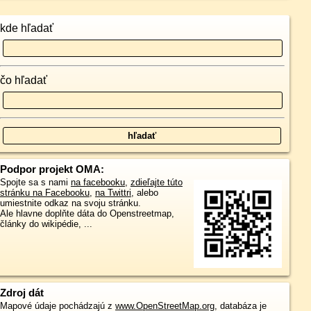
kde hľadať
čo hľadať
Podpor projekt OMA:
Spojte sa s nami
na facebooku
,
zdieľajte túto
stránku na Facebooku
,
na Twittri
, alebo
umiestnite odkaz na svoju stránku.
Ale hlavne doplňte dáta do Openstreetmap,
články do wikipédie, ...
Zdroj dát
Mapové údaje pochádzajú z
www.OpenStreetMap.org
, databáza je