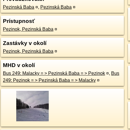
Pezinská Baba
¤
,
Pezinská Baba
¤
Prístupnosť
Pezinok, Pezinská Baba
¤
Zastávky v okolí
Pezinok, Pezinská Baba
¤
MHD v okolí
Bus 249: Malacky = > Pezinská Baba = > Pezinok
¤
,
Bus
249: Pezinok = > Pezinská Baba = > Malacky
¤