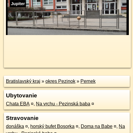
Bratislavský kraj
»
okres Pezinok
»
Pernek
Ubytovanie
Chata EBA
¤
,
Na vrchu - Pezinská baba
¤
Stravovanie
donáška
¤
,
horský bufet Bosorka
¤
,
Doma na Babe
¤
,
Na