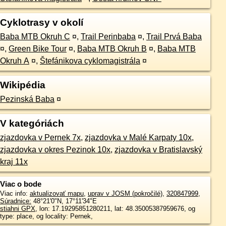
Cyklotrasy v okolí
Baba MTB Okruh C
¤
,
Trail Perinbaba
¤
,
Trail Prvá Baba
¤
,
Green Bike Tour
¤
,
Baba MTB Okruh B
¤
,
Baba MTB
Okruh A
¤
,
Štefánikova cyklomagistrála
¤
Wikipédia
Pezinská Baba
¤
V kategóriách
zjazdovka v Pernek 7x
,
zjazdovka v Malé Karpaty 10x
,
zjazdovka v okres Pezinok 10x
,
zjazdovka v Bratislavský
kraj 11x
Viac o bode
Viac info:
aktualizovať mapu
,
uprav v JOSM (pokročilé)
,
320847999
,
Súradnice:
48°21'0"N
,
17°11'34"E
stiahni GPX
, lon: 17.19295851280211, lat: 48.35005387959676, og
type: place, og locality: Pernek,