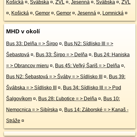
Košická
¤
,
Švábska
¤
,
ZVL
¤
,
Jesenná
¤
,
Švábska
¤
,
ZVL
¤
,
Košická
¤
,
Gemor
¤
,
Gemor
¤
,
Jesenná
¤
,
Lomnická
¤
MHD v okolí
Bus 33: Delňa = > Širpo
¤
,
Bus N2: Sídlisko III = >
Šebastová
¤
,
Bus 33: Širpo = > Delňa
¤
,
Bus 24: Haniska
= > Obrancov mieru
¤
,
Bus 45: Veľký Šariš = > Delňa
¤
,
Bus N2: Šebastová = > Šváby = > Sídlisko III
¤
,
Bus 39:
Švábska = > Sídlisko III
¤
,
Bus 34: Sídlisko III = > Pod
Šalgovíkom
¤
,
Bus 28: Ľubotice = > Delňa
¤
,
Bus 10:
Nemocnica = > Sibírska
¤
,
Bus 14: Záborské = > Kanaš -
Stráže
¤