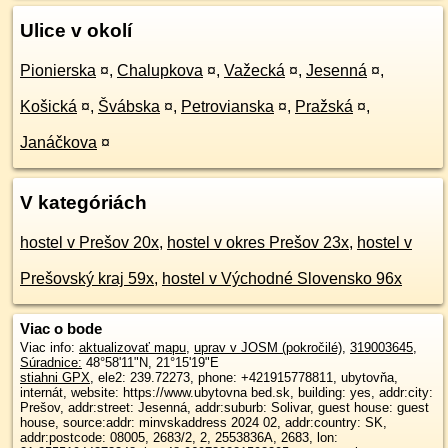
Ulice v okolí
Pionierska
¤
,
Chalupkova
¤
,
Važecká
¤
,
Jesenná
¤
,
Košická
¤
,
Švábska
¤
,
Petrovianska
¤
,
Pražská
¤
,
Janáčkova
¤
V kategóriách
hostel v Prešov 20x
,
hostel v okres Prešov 23x
,
hostel v
Prešovský kraj 59x
,
hostel v Východné Slovensko 96x
Viac o bode
Viac info:
aktualizovať mapu
,
uprav v JOSM (pokročilé)
,
319003645
,
Súradnice:
48°58'11"N
,
21°15'19"E
stiahni GPX
, ele2: 239.72273, phone: +421915778811, ubytovňa,
internát, website: https://www.ubytovna bed.sk, building: yes, addr:city:
Prešov, addr:street: Jesenná, addr:suburb: Solivar, guest house: guest
house, source:addr: minvskaddress 2024 02, addr:country: SK,
addr:postcode: 08005, 2683/2, 2, 2553836A, 2683, lon: