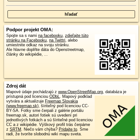
Podpor projekt OMA:
Spojte sa s nami
na facebooku
,
zdieľajte túto
stránku na Facebooku
,
na Twittri
, alebo
umiestnite odkaz na svoju stránku.
Ale hlavne doplňte dáta do Openstreetmap,
články do wikipédie, ...
Zdroj dát
Mapové údaje pochádzajú z
www.OpenStreetMap.org
, databáza je
prístupná pod licenciou
ODbL
.
Mapový podklad
vytvára a aktualizuje
Freemap Slovakia
(www.freemap.sk)
, šíriteľný pod licenciou CC-
BY-SA. Fotky sme čerpali z galérie portálu
freemap.sk, autori fotiek sú uvedení pri
jednotlivých fotkách a sú šíriteľné pod licenciou
CC a z wikipédie. Výškový profil trás čerpáme
z
SRTM
. Niečo vám chýba?
Pridajte to
. Sme
radi, že tvoríte slobodnú wiki mapu sveta.