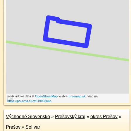
Podkladové dáta ©
OpenStreetMap
vrstva
Freemap.sk
, viac na
10 m
https://poi.oma.sk/w319003645
Východné Slovensko
»
Prešovský kraj
»
okres Prešov
»
Prešov
»
Solivar