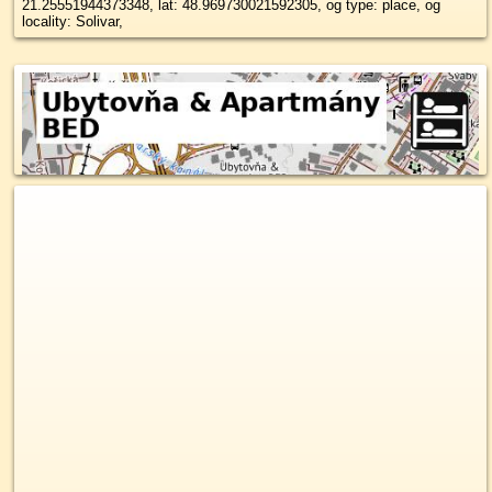
21.25551944373348, lat: 48.969730021592305, og type: place, og
locality: Solivar,