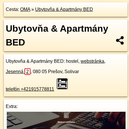
Cesta:
OMA
»
Ubytovňa & Apartmány BED
Ubytovňa & Apartmány
BED
Ubytovňa & Apartmány BED
: hostel,
webstránka
,
Jesenná
2
,
080 05
Prešov, Solivar
telefón +421915778811
Extra: