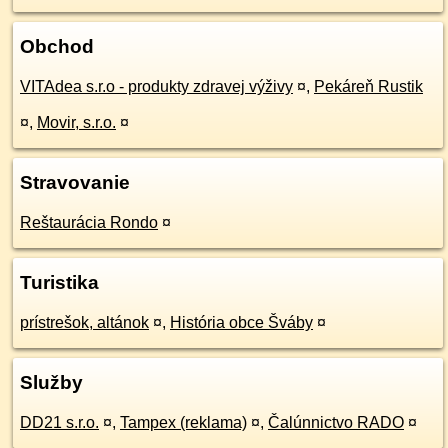
Obchod
VITAdea s.r.o - produkty zdravej výživy
¤
,
Pekáreň Rustik
¤
,
Movir, s.r.o.
¤
Stravovanie
Reštaurácia Rondo
¤
Turistika
prístrešok, altánok
¤
,
História obce Šváby
¤
Služby
DD21 s.r.o.
¤
,
Tampex (reklama)
¤
,
Čalúnnictvo RADO
¤