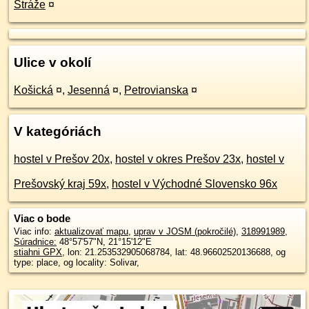
Stráže
¤
Ulice v okolí
Košická
¤
,
Jesenná
¤
,
Petrovianska
¤
V kategóriách
hostel v Prešov 20x
,
hostel v okres Prešov 23x
,
hostel v
Prešovský kraj 59x
,
hostel v Východné Slovensko 96x
Viac o bode
Viac info:
aktualizovať mapu
,
uprav v JOSM (pokročilé)
,
318991989
,
Súradnice:
48°57'57"N
,
21°15'12"E
stiahni GPX
, lon: 21.253532905068784, lat: 48.96602520136688, og
type: place, og locality: Solivar,