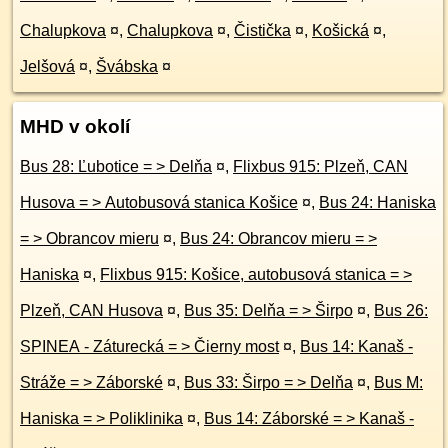
Chalupkova
¤
,
Chalupkova
¤
,
Čistička
¤
,
Košická
¤
,
Jelšová
¤
,
Švábska
¤
MHD v okolí
Bus 28: Ľubotice = > Delňa
¤
,
Flixbus 915: Plzeň, CAN
Husova = > Autobusová stanica Košice
¤
,
Bus 24: Haniska
= > Obrancov mieru
¤
,
Bus 24: Obrancov mieru = >
Haniska
¤
,
Flixbus 915: Košice, autobusová stanica = >
Plzeň, CAN Husova
¤
,
Bus 35: Delňa = > Širpo
¤
,
Bus 26:
SPINEA - Záturecká = > Čierny most
¤
,
Bus 14: Kanaš -
Stráže = > Záborské
¤
,
Bus 33: Širpo = > Delňa
¤
,
Bus M:
Haniska = > Poliklinika
¤
,
Bus 14: Záborské = > Kanaš -