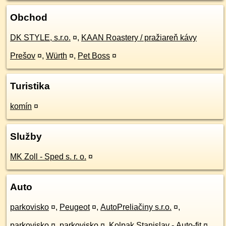
Obchod
DK STYLE, s.r.o.
¤
,
KAAN Roastery / pražiareň kávy
Prešov
¤
,
Würth
¤
,
Pet Boss
¤
Turistika
komín
¤
Služby
MK Zoll - Sped s. r. o.
¤
Auto
parkovisko
¤
,
Peugeot
¤
,
AutoPreliačiny s.r.o.
¤
,
parkovisko
¤
,
parkovisko
¤
,
Kolpak Stanislav - Auto-fit
¤
,