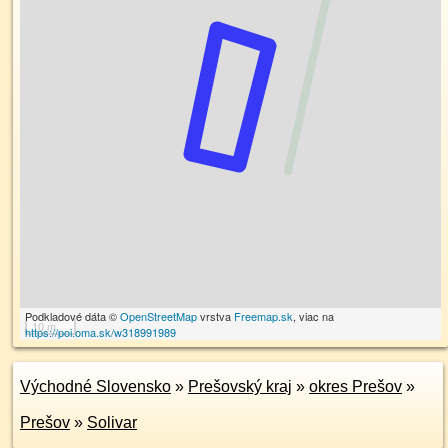
Podkladové dáta ©
OpenStreetMap
vrstva
Freemap.sk
, viac na
10 m
https://poi.oma.sk/w318991989
Východné Slovensko
»
Prešovský kraj
»
okres Prešov
»
Prešov
»
Solivar