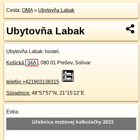
Cesta:
OMA
»
Ubytovňa Labak
Ubytovňa Labak
Ubytovňa Labak
: hostel,
Košická
34A
,
080 01
Prešov, Solivar
telefón +421903138315
Súradnice:
48°57'57"N
,
21°15'12"E
Extra: