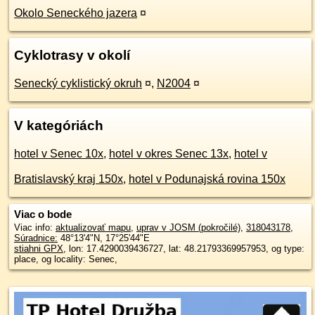
Okolo Seneckého jazera
¤
Cyklotrasy v okolí
Senecký cyklistický okruh
¤
,
N2004
¤
V kategóriách
hotel v Senec 10x
,
hotel v okres Senec 13x
,
hotel v
Bratislavský kraj 150x
,
hotel v Podunajská rovina 150x
Viac o bode
Viac info:
aktualizovať mapu
,
uprav v JOSM (pokročilé)
,
318043178
,
Súradnice:
48°13'4"N
,
17°25'44"E
stiahni GPX
, lon: 17.4290039436727, lat: 48.21793369957953, og type:
place, og locality: Senec,