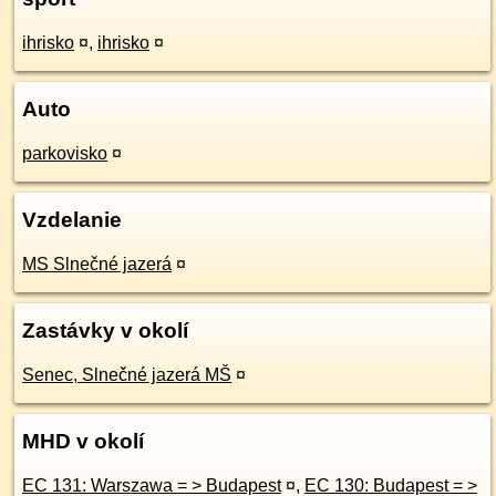
ihrisko
¤
,
ihrisko
¤
Auto
parkovisko
¤
Vzdelanie
MS Slnečné jazerá
¤
Zastávky v okolí
Senec, Slnečné jazerá MŠ
¤
MHD v okolí
EC 131: Warszawa = > Budapest
¤
,
EC 130: Budapest = >