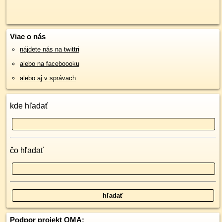
Viac o nás
nájdete nás na twittri
alebo na faceboooku
alebo aj v správach
kde hľadať
čo hľadať
Podpor projekt OMA: