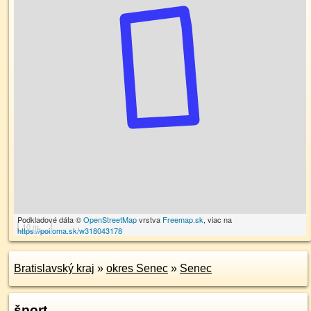
Podkladové dáta ©
OpenStreetMap
vrstva
Freemap.sk
, viac na
10 m
https://poi.oma.sk/w318043178
Bratislavský kraj
»
okres Senec
»
Senec
šport