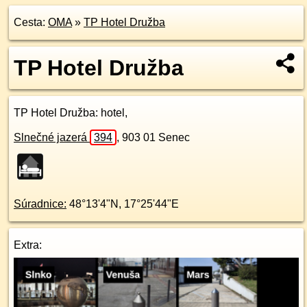
Cesta:
OMA
»
TP Hotel Družba
TP Hotel Družba
TP Hotel Družba
: hotel,
Slnečné jazerá
394
,
903 01
Senec
Súradnice:
48°13'4"N
,
17°25'44"E
Extra: