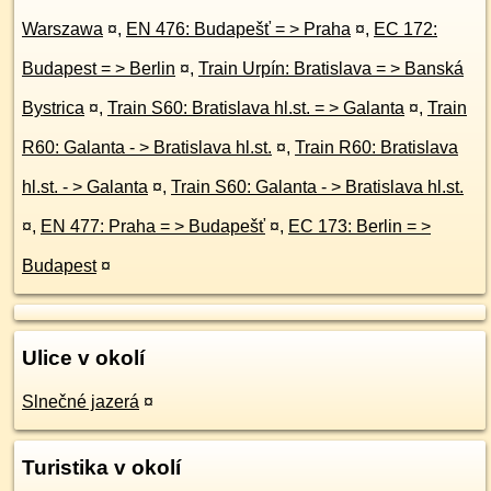
Warszawa
¤
,
EN 476: Budapešť = > Praha
¤
,
EC 172:
Budapest = > Berlin
¤
,
Train Urpín: Bratislava = > Banská
Bystrica
¤
,
Train S60: Bratislava hl.st. = > Galanta
¤
,
Train
R60: Galanta - > Bratislava hl.st.
¤
,
Train R60: Bratislava
hl.st. - > Galanta
¤
,
Train S60: Galanta - > Bratislava hl.st.
¤
,
EN 477: Praha = > Budapešť
¤
,
EC 173: Berlin = >
Budapest
¤
Ulice v okolí
Slnečné jazerá
¤
Turistika v okolí