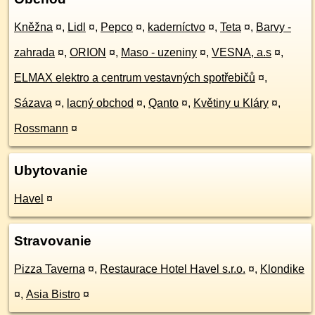
Kněžna
¤
,
Lidl
¤
,
Pepco
¤
,
kaderníctvo
¤
,
Teta
¤
,
Barvy -
zahrada
¤
,
ORION
¤
,
Maso - uzeniny
¤
,
VESNA, a.s
¤
,
ELMAX elektro a centrum vestavných spotřebičů
¤
,
Sázava
¤
,
lacný obchod
¤
,
Qanto
¤
,
Květiny u Kláry
¤
,
Rossmann
¤
Ubytovanie
Havel
¤
Stravovanie
Pizza Taverna
¤
,
Restaurace Hotel Havel s.r.o.
¤
,
Klondike
¤
,
Asia Bistro
¤