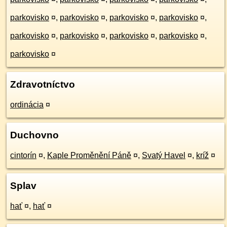
parkovisko
¤
,
parkovisko
¤
,
parkovisko
¤
,
parkovisko
¤
,
parkovisko
¤
,
parkovisko
¤
,
parkovisko
¤
,
parkovisko
¤
,
parkovisko
¤
Zdravotníctvo
ordinácia
¤
Duchovno
cintorín
¤
,
Kaple Proměnění Páně
¤
,
Svatý Havel
¤
,
kríž
¤
Splav
hať
¤
,
hať
¤