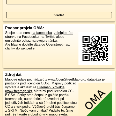
Podpor projekt OMA:
Spojte sa s nami
na facebooku
,
zdieľajte túto
stránku na Facebooku
,
na Twittri
, alebo
umiestnite odkaz na svoju stránku.
Ale hlavne doplňte dáta do Openstreetmap,
články do wikipédie, ...
Zdroj dát
Mapové údaje pochádzajú z
www.OpenStreetMap.org
, databáza je
prístupná pod licenciou
ODbL
.
Mapový podklad
vytvára a aktualizuje
Freemap Slovakia
(www.freemap.sk)
, šíriteľný pod licenciou CC-
BY-SA. Fotky sme čerpali z galérie portálu
freemap.sk, autori fotiek sú uvedení pri
jednotlivých fotkách a sú šíriteľné pod licenciou
CC a z wikipédie. Výškový profil trás čerpáme
z
SRTM
. Niečo vám chýba?
Pridajte to
. Sme
radi, že tvoríte slobodnú wiki mapu sveta.