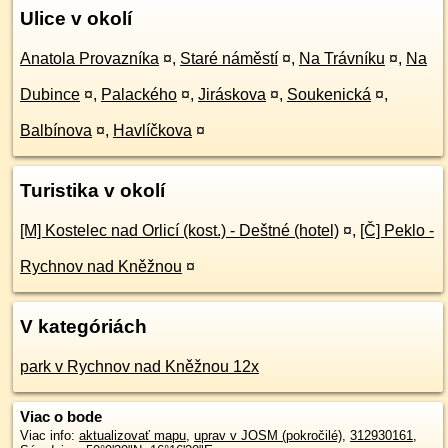
Ulice v okolí
Anatola Provazníka
¤
,
Staré náměstí
¤
,
Na Trávníku
¤
,
Na
Dubince
¤
,
Palackého
¤
,
Jiráskova
¤
,
Soukenická
¤
,
Balbínova
¤
,
Havlíčkova
¤
Turistika v okolí
[M] Kostelec nad Orlicí (kost.) - Deštné (hotel)
¤
,
[Č] Peklo -
Rychnov nad Kněžnou
¤
V kategóriách
park v Rychnov nad Kněžnou 12x
Viac o bode
Viac info:
aktualizovať mapu
,
uprav v JOSM (pokročilé)
,
312930161
,