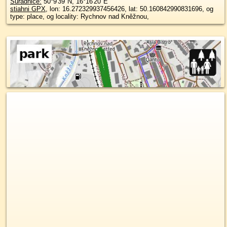
Súradnice:
50°9'39"N
,
16°16'20"E
stiahni GPX
, lon: 16.272329937456426, lat: 50.160842990831696, og
type: place, og locality: Rychnov nad Kněžnou,