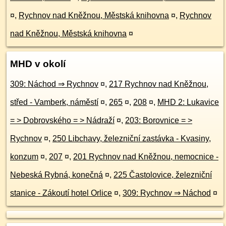
¤
,
Rychnov nad Kněžnou, Městská knihovna
¤
,
Rychnov
nad Kněžnou, Městská knihovna
¤
MHD v okolí
309: Náchod ⇒ Rychnov
¤
,
217 Rychnov nad Kněžnou,
střed - Vamberk, náměstí
¤
,
265
¤
,
208
¤
,
MHD 2: Lukavice
= > Dobrovského = > Nádraží
¤
,
203: Borovnice = >
Rychnov
¤
,
250 Libchavy, železniční zastávka - Kvasiny,
konzum
¤
,
207
¤
,
201 Rychnov nad Kněžnou, nemocnice -
Nebeská Rybná, konečná
¤
,
225 Častolovice, železniční
stanice - Zákoutí hotel Orlice
¤
,
309: Rychnov ⇒ Náchod
¤