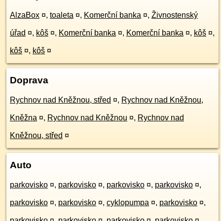
AlzaBox
¤
,
toaleta
¤
,
Komerční banka
¤
,
Živnostenský
úřad
¤
,
kôš
¤
,
Komerční banka
¤
,
Komerční banka
¤
,
kôš
¤
,
kôš
¤
,
kôš
¤
Doprava
Rychnov nad Kněžnou, střed
¤
,
Rychnov nad Kněžnou,
Kněžna
¤
,
Rychnov nad Kněžnou
¤
,
Rychnov nad
Kněžnou, střed
¤
Auto
parkovisko
¤
,
parkovisko
¤
,
parkovisko
¤
,
parkovisko
¤
,
parkovisko
¤
,
parkovisko
¤
,
cyklopumpa
¤
,
parkovisko
¤
,
parkovisko
¤
,
parkovisko
¤
,
parkovisko
¤
,
parkovisko
¤
,