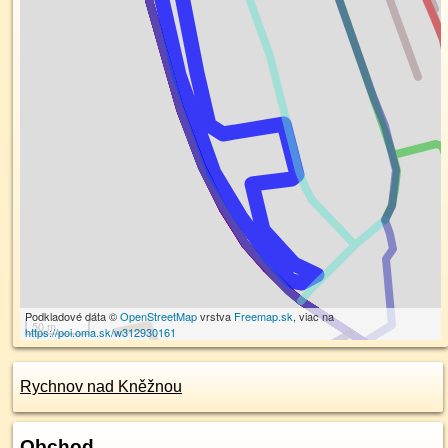
Podkladové dáta ©
OpenStreetMap
vrstva
Freemap.sk
, viac na
50 m
https://poi.oma.sk/w312930161
Rychnov nad Kněžnou
Obchod