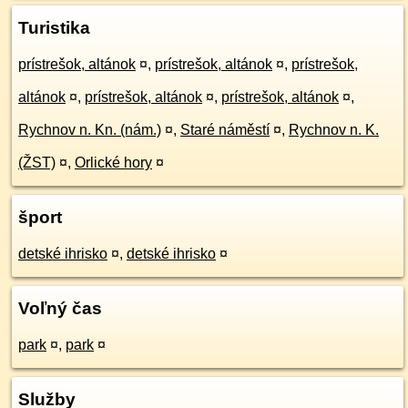
Turistika
prístrešok, altánok
¤
,
prístrešok, altánok
¤
,
prístrešok,
altánok
¤
,
prístrešok, altánok
¤
,
prístrešok, altánok
¤
,
Rychnov n. Kn. (nám.)
¤
,
Staré náměstí
¤
,
Rychnov n. K.
(ŽST)
¤
,
Orlické hory
¤
šport
detské ihrisko
¤
,
detské ihrisko
¤
Voľný čas
park
¤
,
park
¤
Služby