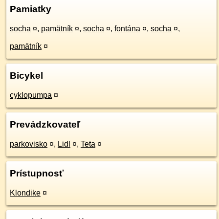
Pamiatky
socha
¤
,
pamätník
¤
,
socha
¤
,
fontána
¤
,
socha
¤
,
pamätník
¤
Bicykel
cyklopumpa
¤
Prevádzkovateľ
parkovisko
¤
,
Lidl
¤
,
Teta
¤
Prístupnosť
Klondike
¤