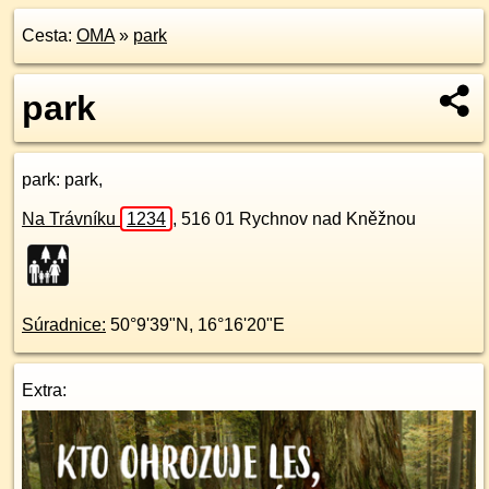
Cesta:
OMA
»
park
park
park
: park,
Na Trávníku
1234
,
516 01
Rychnov nad Kněžnou
Súradnice:
50°9'39"N
,
16°16'20"E
Extra: