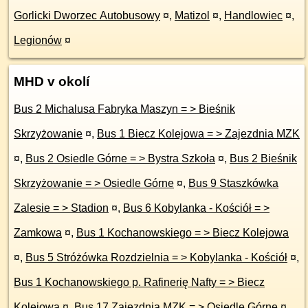
Gorlicki Dworzec Autobusowy
¤
,
Matizol
¤
,
Handlowiec
¤
,
Legionów
¤
MHD v okolí
Bus 2 Michalusa Fabryka Maszyn = > Bieśnik
Skrzyżowanie
¤
,
Bus 1 Biecz Kolejowa = > Zajezdnia MZK
¤
,
Bus 2 Osiedle Górne = > Bystra Szkoła
¤
,
Bus 2 Bieśnik
Skrzyżowanie = > Osiedle Górne
¤
,
Bus 9 Staszkówka
Zalesie = > Stadion
¤
,
Bus 6 Kobylanka - Kościół = >
Zamkowa
¤
,
Bus 1 Kochanowskiego = > Biecz Kolejowa
¤
,
Bus 5 Stróżówka Rozdzielnia = > Kobylanka - Kościół
¤
,
Bus 1 Kochanowskiego p. Rafinerię Nafty = > Biecz
Kolejowa
¤
,
Bus 17 Zajezdnia MZK = > Osiedle Górne
¤
,