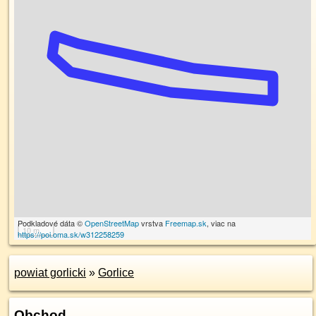
Podkladové dáta ©
OpenStreetMap
vrstva
Freemap.sk
, viac na
10 m
https://poi.oma.sk/w312258259
powiat gorlicki
»
Gorlice
Obchod