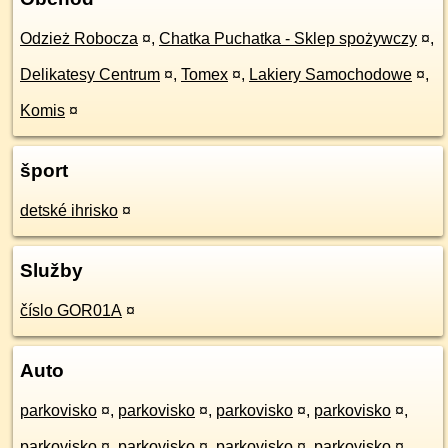
Odzież Robocza
¤
,
Chatka Puchatka - Sklep spożywczy
¤
,
Delikatesy Centrum
¤
,
Tomex
¤
,
Lakiery Samochodowe
¤
,
Komis
¤
šport
detské ihrisko
¤
Služby
číslo GOR01A
¤
Auto
parkovisko
¤
,
parkovisko
¤
,
parkovisko
¤
,
parkovisko
¤
,
parkovisko
¤
,
parkovisko
¤
,
parkovisko
¤
,
parkovisko
¤
,