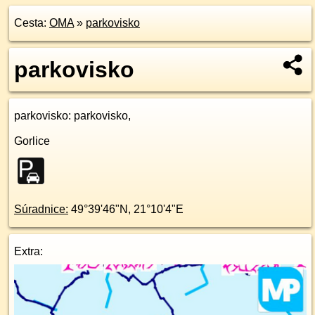
Cesta:
OMA
»
parkovisko
parkovisko
parkovisko
: parkovisko,
Gorlice
Súradnice:
49°39'46"N
,
21°10'4"E
Extra: