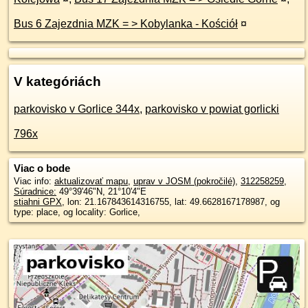
Bus 6 Zajezdnia MZK = > Kobylanka - Kościół
¤
V kategóriách
parkovisko v Gorlice 344x
,
parkovisko v powiat gorlicki
796x
Viac o bode
Viac info:
aktualizovať mapu
,
uprav v JOSM (pokročilé)
,
312258259
,
Súradnice:
49°39'46"N
,
21°10'4"E
stiahni GPX
, lon: 21.167843614316755, lat: 49.6628167178987, og
type: place, og locality: Gorlice,