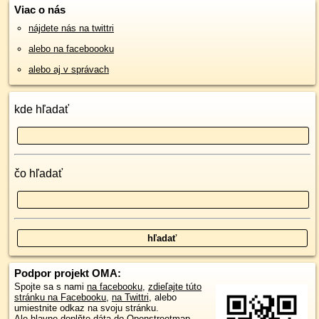
Viac o nás
nájdete nás na twittri
alebo na faceboooku
alebo aj v správach
kde hľadať
čo hľadať
Podpor projekt OMA:
Spojte sa s nami
na facebooku
,
zdieľajte túto
stránku na Facebooku
,
na Twittri
, alebo
umiestnite odkaz na svoju stránku.
Ale hlavne doplňte dáta do Openstreetmap,