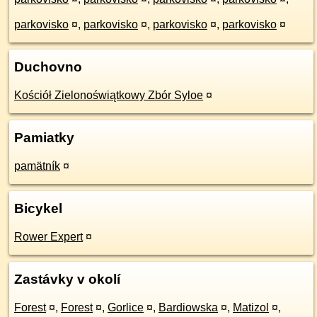
parkovisko
¤
,
parkovisko
¤
,
parkovisko
¤
,
parkovisko
¤
Duchovno
Kościół Zielonoświątkowy Zbór Syloe
¤
Pamiatky
pamätník
¤
Bicykel
Rower Expert
¤
Zastávky v okolí
Forest
¤
,
Forest
¤
,
Gorlice
¤
,
Bardiowska
¤
,
Matizol
¤
,