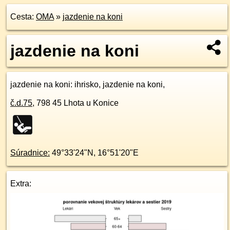
Cesta:
OMA
»
jazdenie na koni
jazdenie na koni
jazdenie na koni
: ihrisko, jazdenie na koni,
č.d.
75
,
798 45
Lhota u Konice
Súradnice:
49°33'24"N
,
16°51'20"E
Extra: