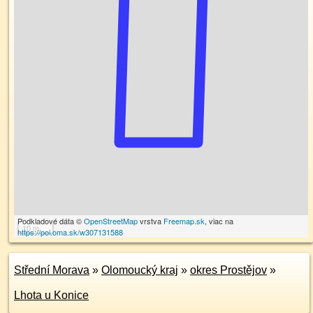
Podkladové dáta ©
OpenStreetMap
vrstva
Freemap.sk
, viac na
10 m
https://poi.oma.sk/w307131588
Střední Morava
»
Olomoucký kraj
»
okres Prostějov
»
Lhota u Konice