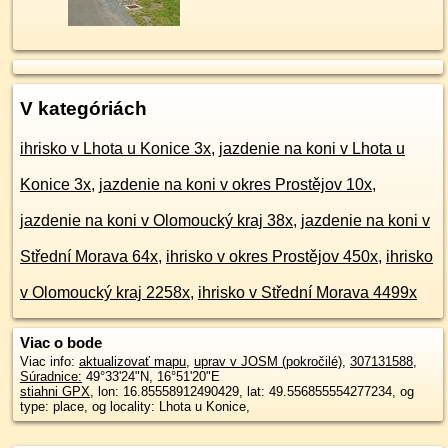
V kategóriách
ihrisko v Lhota u Konice 3x
,
jazdenie na koni v Lhota u
Konice 3x
,
jazdenie na koni v okres Prostějov 10x
,
jazdenie na koni v Olomoucký kraj 38x
,
jazdenie na koni v
Střední Morava 64x
,
ihrisko v okres Prostějov 450x
,
ihrisko
v Olomoucký kraj 2258x
,
ihrisko v Střední Morava 4499x
Viac o bode
Viac info:
aktualizovať mapu
,
uprav v JOSM (pokročilé)
,
307131588
,
Súradnice:
49°33'24"N
,
16°51'20"E
stiahni GPX
, lon: 16.85558912490429, lat: 49.556855554277234, og
type: place, og locality: Lhota u Konice,