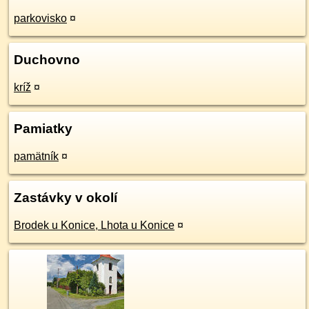
parkovisko
¤
Duchovno
kríž
¤
Pamiatky
pamätník
¤
Zastávky v okolí
Brodek u Konice, Lhota u Konice
¤