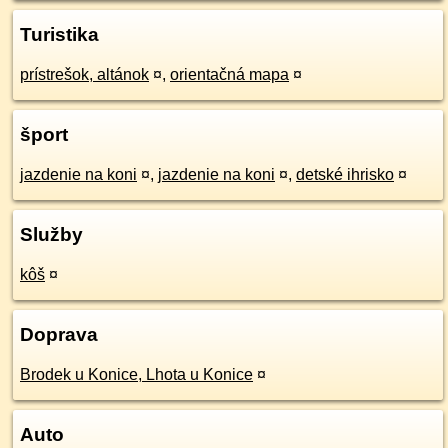
Turistika
prístrešok, altánok
¤
,
orientačná mapa
¤
šport
jazdenie na koni
¤
,
jazdenie na koni
¤
,
detské ihrisko
¤
Služby
kôš
¤
Doprava
Brodek u Konice, Lhota u Konice
¤
Auto