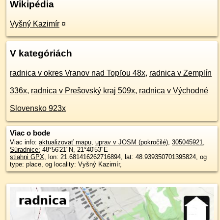
Wikipédia
Vyšný Kazimír
¤
V kategóriách
radnica v okres Vranov nad Topľou 48x
,
radnica v Zemplín
336x
,
radnica v Prešovský kraj 509x
,
radnica v Východné
Slovensko 923x
Viac o bode
Viac info:
aktualizovať mapu
,
uprav v JOSM (pokročilé)
,
305045921
,
Súradnice:
48°56'21"N
,
21°40'53"E
stiahni GPX
, lon: 21.681416262716894, lat: 48.939350701395824, og
type: place, og locality: Vyšný Kazimír,