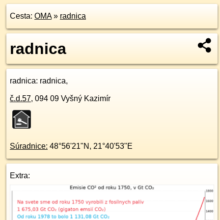
Cesta:
OMA
»
radnica
radnica
radnica
: radnica,
č.d.
57
,
094 09
Vyšný Kazimír
Súradnice:
48°56'21"N
,
21°40'53"E
Extra: