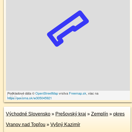
Podkladové dáta ©
OpenStreetMap
vrstva
Freemap.sk
, viac na
10 m
https://poi.oma.sk/w305045921
Východné Slovensko
»
Prešovský kraj
»
Zemplín
»
okres
Vranov nad Topľou
»
Vyšný Kazimír