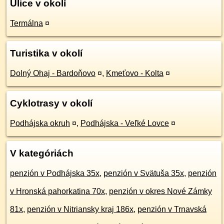
Ulice v okolí
Termálna
¤
Turistika v okolí
Dolný Ohaj - Bardoňovo
¤
,
Kmeťovo - Kolta
¤
Cyklotrasy v okolí
Podhájska okruh
¤
,
Podhájska - Veľké Lovce
¤
V kategóriách
penzión v Podhájska 35x
,
penzión v Svätuša 35x
,
penzión
v Hronská pahorkatina 70x
,
penzión v okres Nové Zámky
81x
,
penzión v Nitriansky kraj 186x
,
penzión v Trnavská