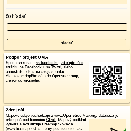
čo hľadať
Podpor projekt OMA:
Spojte sa s nami
na facebooku
,
zdieľajte túto
stránku na Facebooku
,
na Twittri
, alebo
umiestnite odkaz na svoju stránku.
Ale hlavne doplňte dáta do Openstreetmap,
články do wikipédie, ...
Zdroj dát
Mapové údaje pochádzajú z
www.OpenStreetMap.org
, databáza je
prístupná pod licenciou
ODbL
.
Mapový podklad
vytvára a aktualizuje
Freemap Slovakia
(www.freemap.sk)
, šíriteľný pod licenciou CC-