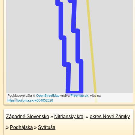
Podkladové dáta ©
OpenStreetMap
vrstva
Freemap.sk
, viac na
10 m
https://poi.oma.sk/w304052020
Západné Slovensko
»
Nitriansky kraj
»
okres Nové Zámky
»
Podhájska
»
Svätuša