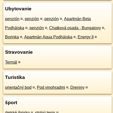
Ubytovanie
penzión
¤
,
penzión
¤
,
penzión
¤
,
Apartmán Beta
Podhájska
¤
,
penzión
¤
,
Chatková osada - Bungalovy
¤
,
Borinka
¤
,
Apartmán Aqua Podhájska
¤
,
Energy II
¤
Stravovanie
Termál
¤
Turistika
orientačný bod
¤
,
Pod vinohradmi
¤
,
Dreniny
¤
šport
detské ihrisko
¤
,
stolný tenis
¤