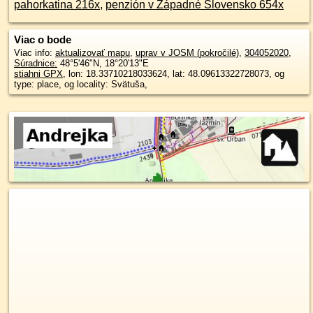
pahorkatina 216x
,
penzión v Západné Slovensko 654x
Viac o bode
Viac info:
aktualizovať mapu
,
uprav v JOSM (pokročilé)
,
304052020
,
Súradnice:
48°5'46"N
,
18°20'13"E
stiahni GPX
, lon: 18.33710218033624, lat: 48.09613322728073, og
type: place, og locality: Svätuša,