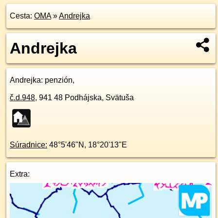
Cesta:
OMA
»
Andrejka
Andrejka
Andrejka
: penzión,
č.d.
948
,
941 48
Podhájska, Svätuša
Súradnice:
48°5'46"N
,
18°20'13"E
Extra: