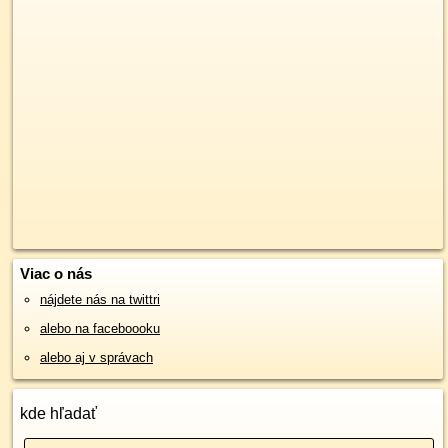
Viac o nás
nájdete nás na twittri
alebo na faceboooku
alebo aj v správach
kde hľadať