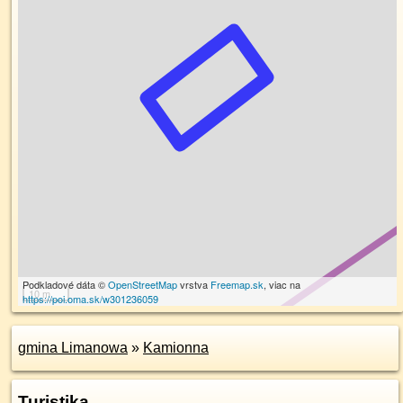
Podkladové dáta ©
OpenStreetMap
vrstva
Freemap.sk
, viac na
10 m
https://poi.oma.sk/w301236059
gmina Limanowa
»
Kamionna
Turistika