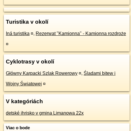
Turistika v okolí
Iná turistika
¤
,
Rezerwat "Kamionna" - Kamionna rozdroże
¤
Cyklotrasy v okolí
Główny Karpacki Szlak Rowerowy
¤
,
Śladami bitew i
Wojny Światowej
¤
V kategóriách
detské ihrisko v gmina Limanowa 22x
Viac o bode