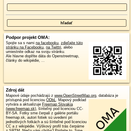
Podpor projekt OMA:
Spojte sa s nami
na facebooku
,
zdieľajte túto
stránku na Facebooku
,
na Twittri
, alebo
umiestnite odkaz na svoju stránku.
Ale hlavne doplňte dáta do Openstreetmap,
články do wikipédie, ...
Zdroj dát
Mapové údaje pochádzajú z
www.OpenStreetMap.org
, databáza je
prístupná pod licenciou
ODbL
.
Mapový podklad
vytvára a aktualizuje
Freemap Slovakia
(www.freemap.sk)
, šíriteľný pod licenciou CC-
BY-SA. Fotky sme čerpali z galérie portálu
freemap.sk, autori fotiek sú uvedení pri
jednotlivých fotkách a sú šíriteľné pod licenciou
CC a z wikipédie. Výškový profil trás čerpáme
z
SRTM
. Niečo vám chýba?
Pridajte to
. Sme