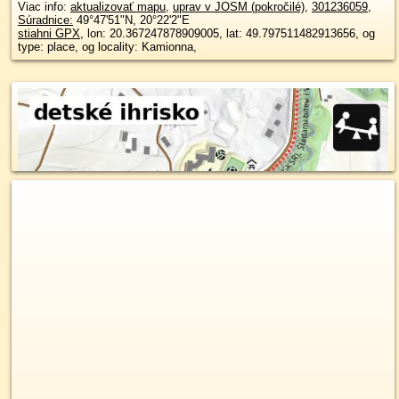
Viac info:
aktualizovať mapu
,
uprav v JOSM (pokročilé)
,
301236059
,
Súradnice:
49°47'51"N
,
20°22'2"E
stiahni GPX
, lon: 20.367247878909005, lat: 49.797511482913656, og
type: place, og locality: Kamionna,