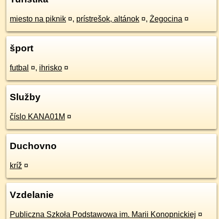
miesto na piknik
¤
,
prístrešok, altánok
¤
,
Żegocina
¤
šport
futbal
¤
,
ihrisko
¤
Služby
číslo KANA01M
¤
Duchovno
kríž
¤
Vzdelanie
Publiczna Szkoła Podstawowa im. Marii Konopnickiej
¤