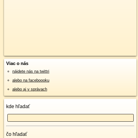
Viac o nás
nájdete nás na twittri
alebo na faceboooku
alebo aj v správach
kde hľadať
čo hľadať