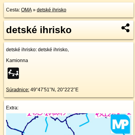
Cesta:
OMA
»
detské ihrisko
detské ihrisko
detské ihrisko
: detské ihrisko,
Kamionna
Súradnice:
49°47'51"N
,
20°22'2"E
Extra: