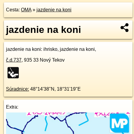
Cesta:
OMA
»
jazdenie na koni
jazdenie na koni
jazdenie na koni
: ihrisko, jazdenie na koni,
č.d.
737
,
935 33
Nový Tekov
Súradnice:
48°14'38"N
,
18°31'19"E
Extra: