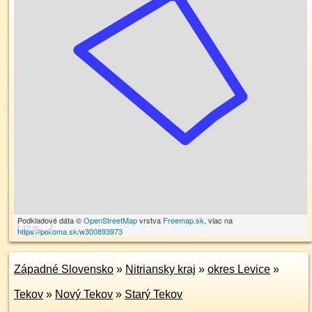
Podkladové dáta ©
OpenStreetMap
vrstva
Freemap.sk
, viac na
10 m
https://poi.oma.sk/w300893973
Západné Slovensko
»
Nitriansky kraj
»
okres Levice
»
Tekov
»
Nový Tekov
»
Starý Tekov