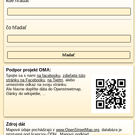
kde hľadať
čo hľadať
Podpor projekt OMA:
Spojte sa s nami
na facebooku
,
zdieľajte túto
stránku na Facebooku
,
na Twittri
, alebo
umiestnite odkaz na svoju stránku.
Ale hlavne doplňte dáta do Openstreetmap,
články do wikipédie, ...
Zdroj dát
Mapové údaje pochádzajú z
www.OpenStreetMap.org
, databáza je
prístupná pod licenciou
ODbL
.
Mapový podklad