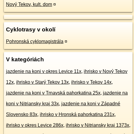
Nový Tekov, kult. dom
¤
Cyklotrasy v okolí
Pohronská cyklomagistrála
¤
V kategóriách
jazdenie na koni v okres Levice 11x
,
ihrisko v Nový Tekov
12x
,
ihrisko v Starý Tekov 13x
,
ihrisko v Tekov 14x
,
jazdenie na koni v Trnavská pahorkatina 25x
,
jazdenie na
koni v Nitriansky kraj 33x
,
jazdenie na koni v Západné
Slovensko 83x
,
ihrisko v Hronská pahorkatina 231x
,
ihrisko v okres Levice 286x
,
ihrisko v Nitriansky kraj 1373x
,