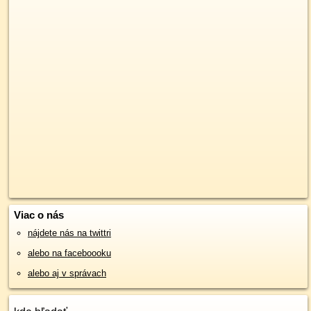
Viac o nás
nájdete nás na twittri
alebo na faceboooku
alebo aj v správach