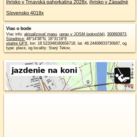
ihrisko v Trnavská pahorkatina 2028x
,
ihrisko v Západné
Slovensko 4018x
Viac o bode
Viac info:
aktualizovať mapu
,
uprav v JOSM (pokročilé)
,
300893973
,
Súradnice:
48°14'38"N
,
18°31'19"E
stiahni GPX
, lon: 18.522048180656718, lat: 48.24408833730687, og
type: place, og locality: Starý Tekov,