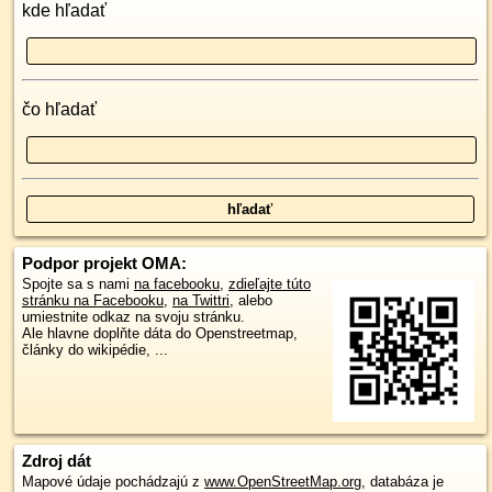
kde hľadať
čo hľadať
Podpor projekt OMA:
Spojte sa s nami
na facebooku
,
zdieľajte túto
stránku na Facebooku
,
na Twittri
, alebo
umiestnite odkaz na svoju stránku.
Ale hlavne doplňte dáta do Openstreetmap,
články do wikipédie, ...
Zdroj dát
Mapové údaje pochádzajú z
www.OpenStreetMap.org
, databáza je