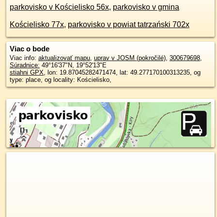
parkovisko v Kościelisko 56x
,
parkovisko v gmina
Kościelisko 77x
,
parkovisko v powiat tatrzański 702x
Viac o bode
Viac info:
aktualizovať mapu
,
uprav v JOSM (pokročilé)
,
300679698
,
Súradnice:
49°16'37"N
,
19°52'13"E
stiahni GPX
, lon: 19.87045282471474, lat: 49.277170100313235, og
type: place, og locality: Kościelisko,