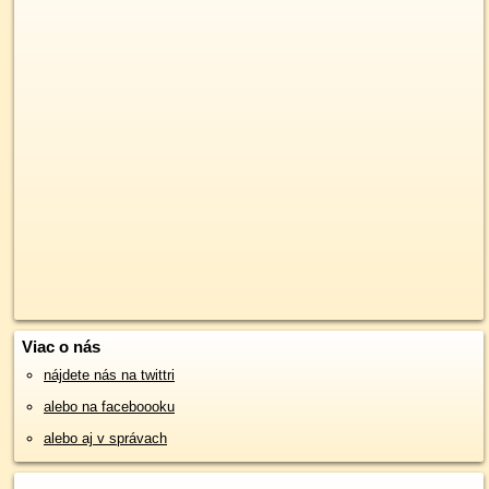
Viac o nás
nájdete nás na twittri
alebo na faceboooku
alebo aj v správach