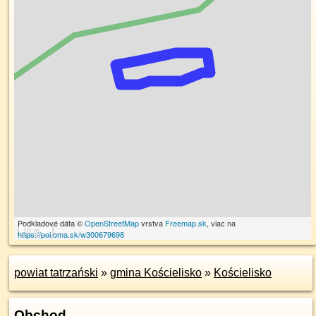
Podkladové dáta ©
OpenStreetMap
vrstva
Freemap.sk
, viac na
10 m
https://poi.oma.sk/w300679698
powiat tatrzański
»
gmina Kościelisko
»
Kościelisko
Obchod