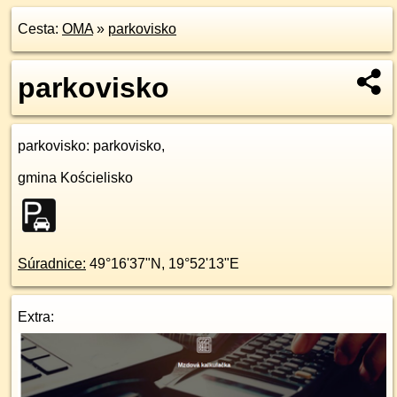
Cesta:
OMA
»
parkovisko
parkovisko
parkovisko
: parkovisko,
gmina Kościelisko
Súradnice:
49°16'37"N
,
19°52'13"E
Extra: