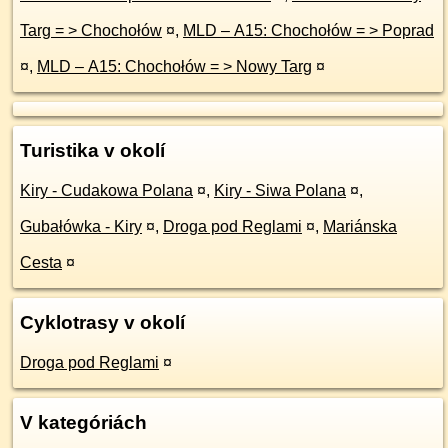
Targ = > Chochołów
¤
,
MLD – A15: Chochołów = > Poprad
¤
,
MLD – A15: Chochołów = > Nowy Targ
¤
Turistika v okolí
Kiry - Cudakowa Polana
¤
,
Kiry - Siwa Polana
¤
,
Gubałówka - Kiry
¤
,
Droga pod Reglami
¤
,
Mariánska
Cesta
¤
Cyklotrasy v okolí
Droga pod Reglami
¤
V kategóriách