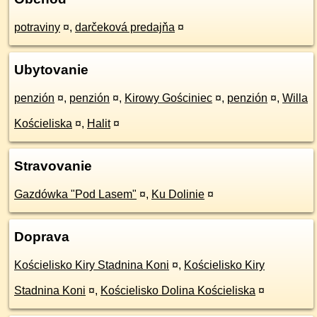
potraviny
¤
,
darčeková predajňa
¤
Ubytovanie
penzión
¤
,
penzión
¤
,
Kirowy Gościniec
¤
,
penzión
¤
,
Willa
Kościeliska
¤
,
Halit
¤
Stravovanie
Gazdówka "Pod Lasem"
¤
,
Ku Dolinie
¤
Doprava
Kościelisko Kiry Stadnina Koni
¤
,
Kościelisko Kiry
Stadnina Koni
¤
,
Kościelisko Dolina Kościeliska
¤