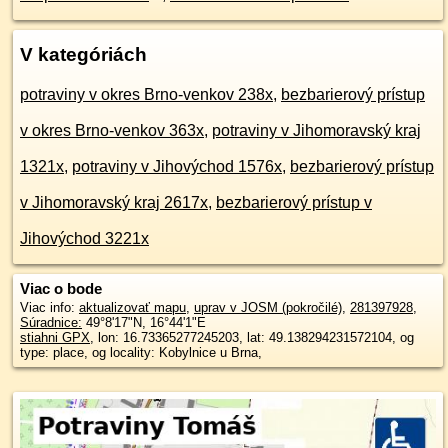
V kategóriách
potraviny v okres Brno-venkov 238x
,
bezbarierový prístup
v okres Brno-venkov 363x
,
potraviny v Jihomoravský kraj
1321x
,
potraviny v Jihovýchod 1576x
,
bezbarierový prístup
v Jihomoravský kraj 2617x
,
bezbarierový prístup v
Jihovýchod 3221x
Viac o bode
Viac info:
aktualizovať mapu
,
uprav v JOSM (pokročilé)
,
281397928
,
Súradnice:
49°8'17"N
,
16°44'1"E
stiahni GPX
, lon: 16.73365277245203, lat: 49.138294231572104, og
type: place, og locality: Kobylnice u Brna,