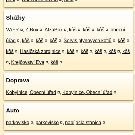
Služby
VAFR
¤
,
Z-Box
¤
,
AlzaBox
¤
,
kôš
¤
,
kôš
¤
,
kôš
¤
,
obecní
úřad
¤
,
kôš
¤
,
kôš
¤
,
kôš
¤
,
Servis plynových kotlů
¤
,
kôš
¤
,
kôš
¤
,
Hasičská zbrojnice
¤
,
kôš
¤
,
kôš
¤
,
kôš
¤
,
kôš
¤
,
kôš
¤
,
Krejčovství Eva
¤
,
kôš
¤
Doprava
Kobylnice, Obecní úřad
¤
,
Kobylnice, Obecní úřad
¤
Auto
parkovisko
¤
,
parkovisko
¤
,
nabíjacia stanica
¤