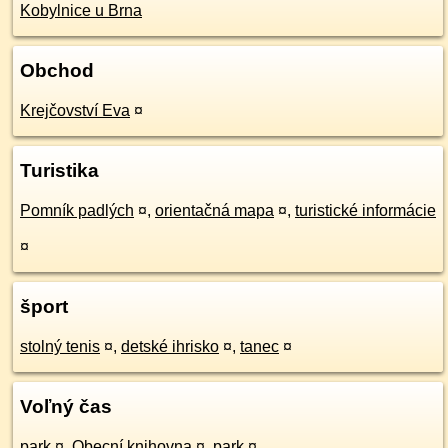
Kobylnice u Brna
Obchod
Krejčovství Eva
¤
Turistika
Pomník padlých
¤
,
orientačná mapa
¤
,
turistické informácie
¤
šport
stolný tenis
¤
,
detské ihrisko
¤
,
tanec
¤
Voľný čas
park
¤
,
Obecní knihovna
¤
,
park
¤