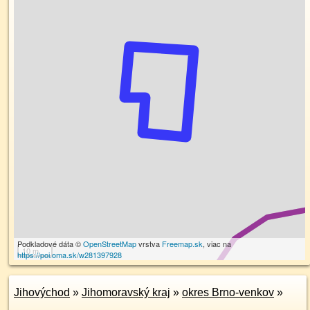
Podkladové dáta ©
OpenStreetMap
vrstva
Freemap.sk
, viac na
10 m
https://poi.oma.sk/w281397928
Jihovýchod
»
Jihomoravský kraj
»
okres Brno-venkov
»