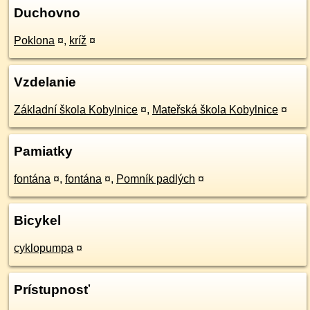
Duchovno
Poklona
¤
,
kríž
¤
Vzdelanie
Základní škola Kobylnice
¤
,
Mateřská škola Kobylnice
¤
Pamiatky
fontána
¤
,
fontána
¤
,
Pomník padlých
¤
Bicykel
cyklopumpa
¤
Prístupnosť