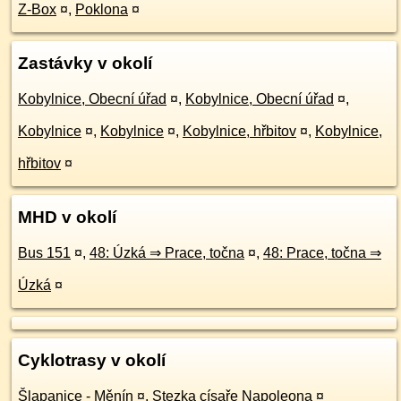
Z-Box
¤
,
Poklona
¤
Zastávky v okolí
Kobylnice, Obecní úřad
¤
,
Kobylnice, Obecní úřad
¤
,
Kobylnice
¤
,
Kobylnice
¤
,
Kobylnice, hřbitov
¤
,
Kobylnice,
hřbitov
¤
MHD v okolí
Bus 151
¤
,
48: Úzká ⇒ Prace, točna
¤
,
48: Prace, točna ⇒
Úzká
¤
Cyklotrasy v okolí
Šlapanice - Měnín
¤
,
Stezka císaře Napoleona
¤