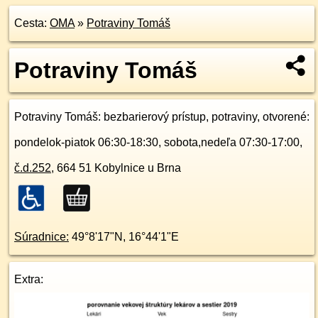
Cesta:
OMA
»
Potraviny Tomáš
Potraviny Tomáš
Potraviny Tomáš
: bezbarierový prístup, potraviny, otvorené:
pondelok-piatok 06:30-18:30, sobota,nedeľa 07:30-17:00,
č.d.
252
,
664 51
Kobylnice u Brna
Súradnice:
49°8'17"N
,
16°44'1"E
Extra: