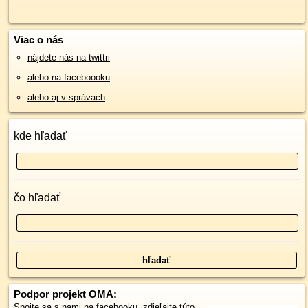
Viac o nás
nájdete nás na twittri
alebo na faceboooku
alebo aj v správach
kde hľadať
čo hľadať
Podpor projekt OMA:
Spojte sa s nami
na facebooku
,
zdieľajte túto