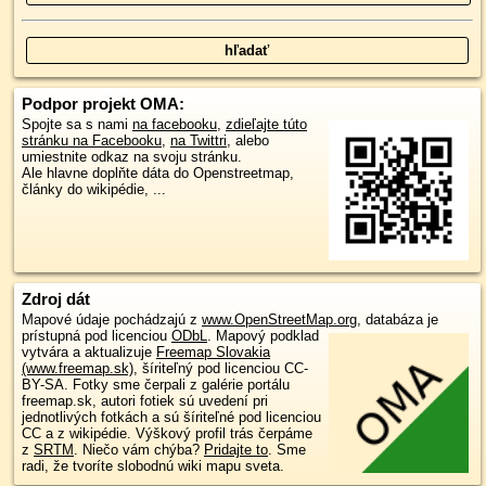
Podpor projekt OMA:
Spojte sa s nami
na facebooku
,
zdieľajte túto
stránku na Facebooku
,
na Twittri
, alebo
umiestnite odkaz na svoju stránku.
Ale hlavne doplňte dáta do Openstreetmap,
články do wikipédie, ...
Zdroj dát
Mapové údaje pochádzajú z
www.OpenStreetMap.org
, databáza je
prístupná pod licenciou
ODbL
.
Mapový podklad
vytvára a aktualizuje
Freemap Slovakia
(www.freemap.sk)
, šíriteľný pod licenciou CC-
BY-SA. Fotky sme čerpali z galérie portálu
freemap.sk, autori fotiek sú uvedení pri
jednotlivých fotkách a sú šíriteľné pod licenciou
CC a z wikipédie. Výškový profil trás čerpáme
z
SRTM
. Niečo vám chýba?
Pridajte to
. Sme
radi, že tvoríte slobodnú wiki mapu sveta.