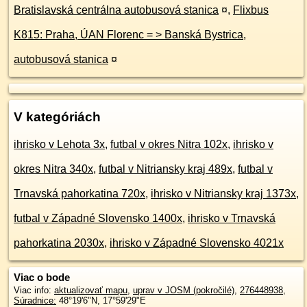
Bratislavská centrálna autobusová stanica
¤
,
Flixbus
K815: Praha, ÚAN Florenc = > Banská Bystrica,
autobusová stanica
¤
V kategóriách
ihrisko v Lehota 3x
,
futbal v okres Nitra 102x
,
ihrisko v
okres Nitra 340x
,
futbal v Nitriansky kraj 489x
,
futbal v
Trnavská pahorkatina 720x
,
ihrisko v Nitriansky kraj 1373x
,
futbal v Západné Slovensko 1400x
,
ihrisko v Trnavská
pahorkatina 2030x
,
ihrisko v Západné Slovensko 4021x
Viac o bode
Viac info:
aktualizovať mapu
,
uprav v JOSM (pokročilé)
,
276448938
,
Súradnice:
48°19'6"N
,
17°59'29"E