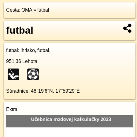
Cesta:
OMA
»
futbal
futbal
futbal
: ihrisko, futbal,
951 36
Lehota
Súradnice:
48°19'6"N
,
17°59'29"E
Extra: