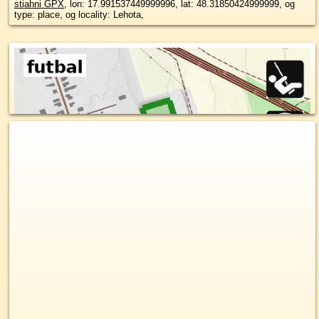
stiahni GPX
, lon: 17.991537449999996, lat: 48.31850424999999, og
type: place, og locality: Lehota,