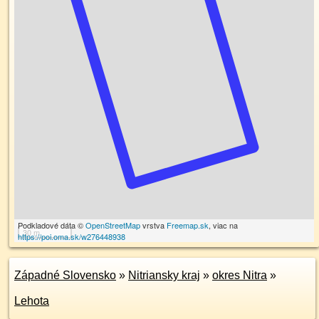
Podkladové dáta ©
OpenStreetMap
vrstva
Freemap.sk
, viac na
30 m
https://poi.oma.sk/w276448938
Západné Slovensko
»
Nitriansky kraj
»
okres Nitra
»
Lehota