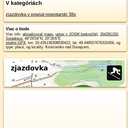
V kategóriách
zjazdovka v powiat nowotarski 38x
Viac o bode
Viac info:
aktualizovať mapu
,
uprav v JOSM (pokročilé)
,
264281150
,
Súradnice:
49°26'54"N
,
20°26'6"E
stiahni GPX
, lon: 20.435136308030422, lat: 49.448557676332456, og
type: place, og locality: Krościenko nad Dunajcem,