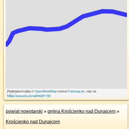
Podkladové dáta ©
OpenStreetMap
vrstva
Freemap.sk
, viac na
50 m
https://poi.oma.sk/w264281150
powiat nowotarski
»
gmina Krościenko nad Dunajcem
»
Krościenko nad Dunajcem