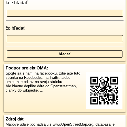
kde hľadať
čo hľadať
Podpor projekt OMA:
Spojte sa s nami
na facebooku
,
zdieľajte túto
stránku na Facebooku
,
na Twittri
, alebo
umiestnite odkaz na svoju stránku.
Ale hlavne doplňte dáta do Openstreetmap,
články do wikipédie, ...
Zdroj dát
Mapové údaje pochádzajú z
www.OpenStreetMap.org
, databáza je