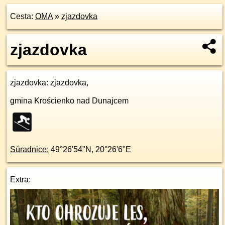
Cesta:
OMA
»
zjazdovka
zjazdovka
zjazdovka
: zjazdovka,
gmina Krościenko nad Dunajcem
Súradnice:
49°26'54"N
,
20°26'6"E
Extra: