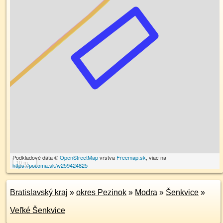
Podkladové dáta ©
OpenStreetMap
vrstva
Freemap.sk
, viac na
10 m
https://poi.oma.sk/w259424825
Bratislavský kraj
»
okres Pezinok
»
Modra
»
Šenkvice
»
Veľké Šenkvice