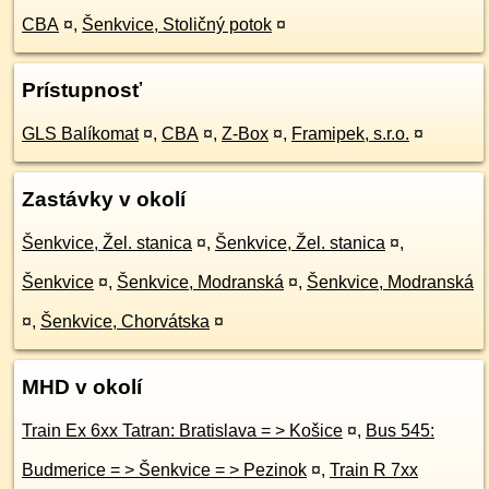
CBA
¤
,
Šenkvice, Stoličný potok
¤
Prístupnosť
GLS Balíkomat
¤
,
CBA
¤
,
Z-Box
¤
,
Framipek, s.r.o.
¤
Zastávky v okolí
Šenkvice, Žel. stanica
¤
,
Šenkvice, Žel. stanica
¤
,
Šenkvice
¤
,
Šenkvice, Modranská
¤
,
Šenkvice, Modranská
¤
,
Šenkvice, Chorvátska
¤
MHD v okolí
Train Ex 6xx Tatran: Bratislava = > Košice
¤
,
Bus 545:
Budmerice = > Šenkvice = > Pezinok
¤
,
Train R 7xx