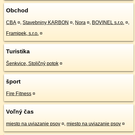
Obchod
CBA
¤
,
Stavebniny KARBON
¤
,
Nora
¤
,
BOVINEL s.r.o.
¤
,
Framipek, s.r.o.
¤
Turistika
Šenkvice, Stoličný potok
¤
šport
Fire Fitness
¤
Voľný čas
miesto na uviazanie psov
¤
,
miesto na uviazanie psov
¤