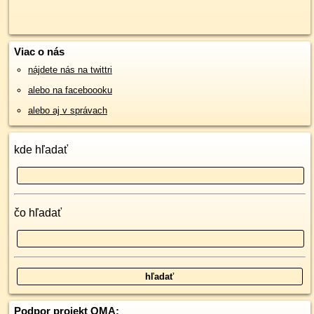
Viac o nás
nájdete nás na twittri
alebo na faceboooku
alebo aj v správach
kde hľadať
čo hľadať
Podpor projekt OMA: