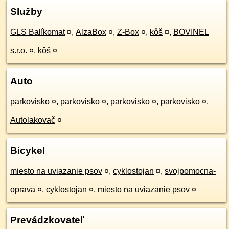
Služby
GLS Balíkomat
¤
,
AlzaBox
¤
,
Z-Box
¤
,
kôš
¤
,
BOVINEL
s.r.o.
¤
,
kôš
¤
Auto
parkovisko
¤
,
parkovisko
¤
,
parkovisko
¤
,
parkovisko
¤
,
Autolakovač
¤
Bicykel
miesto na uviazanie psov
¤
,
cyklostojan
¤
,
svojpomocna-
oprava
¤
,
cyklostojan
¤
,
miesto na uviazanie psov
¤
Prevádzkovateľ