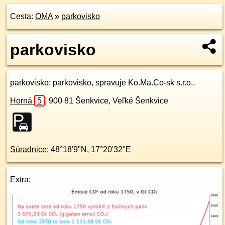
Cesta:
OMA
»
parkovisko
parkovisko
parkovisko
: parkovisko, spravuje Ko.Ma.Co-sk s.r.o.,
Horná
5
,
900 81
Šenkvice, Veľké Šenkvice
Súradnice:
48°18'9"N
,
17°20'32"E
Extra: