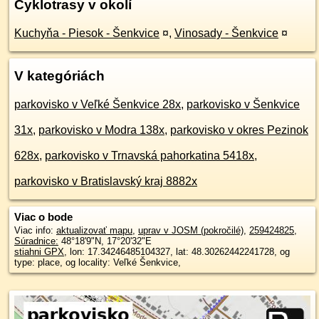
Cyklotrasy v okolí
Kuchyňa - Piesok - Šenkvice
¤
,
Vinosady - Šenkvice
¤
V kategóriách
parkovisko v Veľké Šenkvice 28x
,
parkovisko v Šenkvice
31x
,
parkovisko v Modra 138x
,
parkovisko v okres Pezinok
628x
,
parkovisko v Trnavská pahorkatina 5418x
,
parkovisko v Bratislavský kraj 8882x
Viac o bode
Viac info:
aktualizovať mapu
,
uprav v JOSM (pokročilé)
,
259424825
,
Súradnice:
48°18'9"N
,
17°20'32"E
stiahni GPX
, lon: 17.34246485104327, lat: 48.30262442241728, og
type: place, og locality: Veľké Šenkvice,