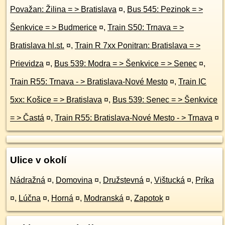
Považan: Žilina = > Bratislava
¤
,
Bus 545: Pezinok = >
Šenkvice = > Budmerice
¤
,
Train S50: Trnava = >
Bratislava hl.st.
¤
,
Train R 7xx Ponitran: Bratislava = >
Prievidza
¤
,
Bus 539: Modra = > Šenkvice = > Senec
¤
,
Train R55: Trnava - > Bratislava-Nové Mesto
¤
,
Train IC
5xx: Košice = > Bratislava
¤
,
Bus 539: Senec = > Šenkvice
= > Častá
¤
,
Train R55: Bratislava-Nové Mesto - > Trnava
¤
Ulice v okolí
Nádražná
¤
,
Domovina
¤
,
Družstevná
¤
,
Vištucká
¤
,
Príka
¤
,
Lúčna
¤
,
Horná
¤
,
Modranská
¤
,
Zapotok
¤