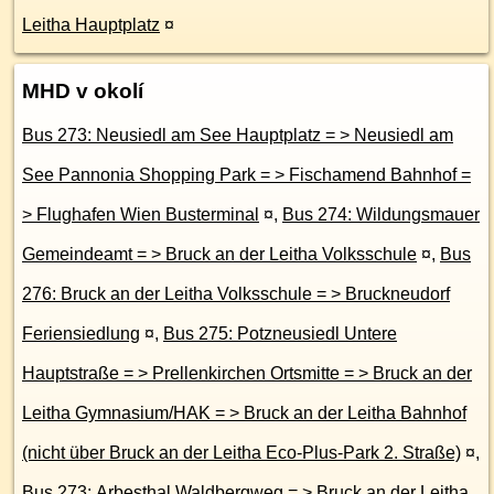
Leitha Hauptplatz
¤
MHD v okolí
Bus 273: Neusiedl am See Hauptplatz = > Neusiedl am
See Pannonia Shopping Park = > Fischamend Bahnhof =
> Flughafen Wien Busterminal
¤
,
Bus 274: Wildungsmauer
Gemeindeamt = > Bruck an der Leitha Volksschule
¤
,
Bus
276: Bruck an der Leitha Volksschule = > Bruckneudorf
Feriensiedlung
¤
,
Bus 275: Potzneusiedl Untere
Hauptstraße = > Prellenkirchen Ortsmitte = > Bruck an der
Leitha Gymnasium/HAK = > Bruck an der Leitha Bahnhof
(nicht über Bruck an der Leitha Eco-Plus-Park 2. Straße)
¤
,
Bus 273: Arbesthal Waldbergweg = > Bruck an der Leitha