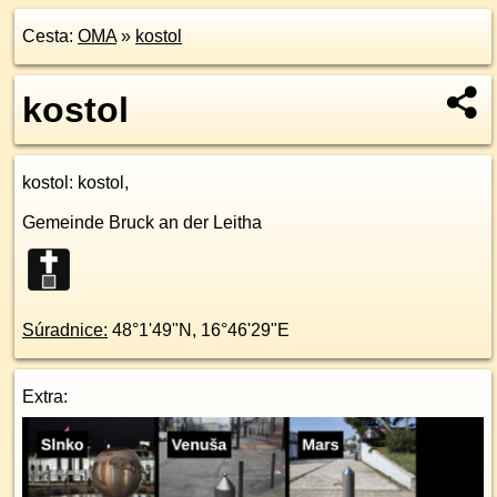
Cesta:
OMA
»
kostol
kostol
kostol
: kostol,
Gemeinde Bruck an der Leitha
Súradnice:
48°1'49"N
,
16°46'29"E
Extra: