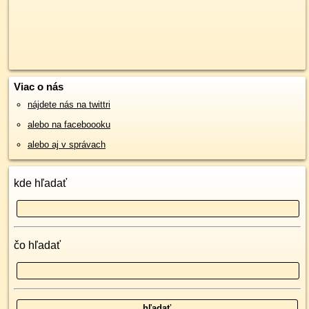
Viac o nás
nájdete nás na twittri
alebo na faceboooku
alebo aj v správach
kde hľadať
čo hľadať