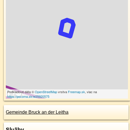
Podkladové dáta ©
OpenStreetMap
vrstva
Freemap.sk
, viac na
10 m
https://poi.oma.sk/w25920575
Gemeinde Bruck an der Leitha
Služby