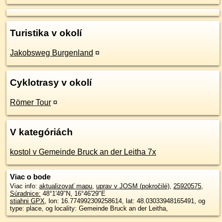
Turistika v okolí
Jakobsweg Burgenland
¤
Cyklotrasy v okolí
Römer Tour
¤
V kategóriách
kostol v Gemeinde Bruck an der Leitha 7x
Viac o bode
Viac info:
aktualizovať mapu
,
uprav v JOSM (pokročilé)
,
25920575
,
Súradnice:
48°1'49"N
,
16°46'29"E
stiahni GPX
, lon: 16.774992309258614, lat: 48.03033948165491, og
type: place, og locality: Gemeinde Bruck an der Leitha,