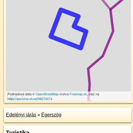
Podkladové dáta ©
OpenStreetMap
vrstva
Freemap.sk
, viac na
10 m
https://poi.oma.sk/w258274074
Edelényi járás
»
Égerszög
Turistika