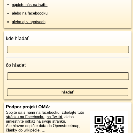
nájdete nás na twittri
alebo na faceboooku
alebo aj v správach
kde hľadať
čo hľadať
Podpor projekt OMA:
Spojte sa s nami
na facebooku
,
zdieľajte túto
stránku na Facebooku
,
na Twittri
, alebo
umiestnite odkaz na svoju stránku.
Ale hlavne doplňte dáta do Openstreetmap,
články do wikipédie, ...