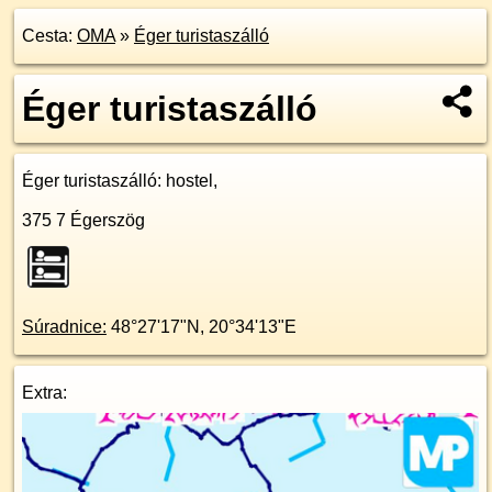
Cesta:
OMA
»
Éger turistaszálló
Éger turistaszálló
Éger turistaszálló
: hostel,
375 7
Égerszög
Súradnice:
48°27'17"N
,
20°34'13"E
Extra: