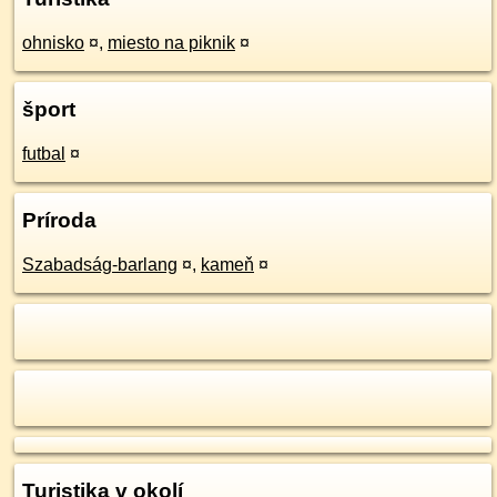
ohnisko
¤
,
miesto na piknik
¤
šport
futbal
¤
Príroda
Szabadság-barlang
¤
,
kameň
¤
Turistika v okolí