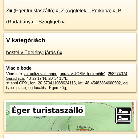
Z■ (Éger turistaszálló)
¤
,
Z (Aggtelek – Perkupa)
¤
,
P
(Rudabánya – Szögliget)
¤
V kategóriách
hostel v Edelényi járás 6x
Viac o bode
Viac info:
aktualizovať mapu
,
uprav v JOSM (pokročilé)
,
258274074
,
Súradnice:
48°27'17"N
,
20°34'13"E
stiahni GPX
, lon: 20.570411088624116, lat: 48.45483864600502, og
type: place, og locality: Égerszög,