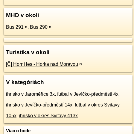
MHD v okolí
Bus 291
¤
,
Bus 290
¤
Turistika v okolí
[Č] Horní les - Horka nad Moravou
¤
V kategóriách
ihrisko v Jaroměřice 3x
,
futbal v Jevíčko-předměstí 4x
,
ihrisko v Jevíčko-předměstí 14x
,
futbal v okres Svitavy
105x
,
ihrisko v okres Svitavy 413x
Viac o bode