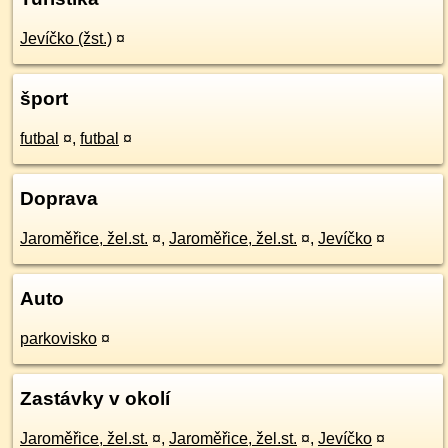
Jevíčko (žst.)
¤
šport
futbal
¤
,
futbal
¤
Doprava
Jaroměřice, žel.st.
¤
,
Jaroměřice, žel.st.
¤
,
Jevíčko
¤
Auto
parkovisko
¤
Zastávky v okolí
Jaroměřice, žel.st.
¤
,
Jaroměřice, žel.st.
¤
,
Jevíčko
¤