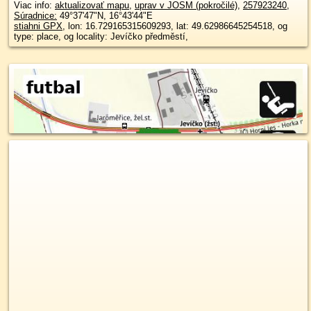
Viac info:
aktualizovať mapu
,
uprav v JOSM (pokročilé)
,
257923240
,
Súradnice:
49°37'47"N
,
16°43'44"E
stiahni GPX
, lon: 16.729165315609293, lat: 49.62986645254518, og
type: place, og locality: Jevíčko předměstí,