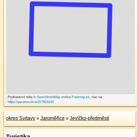
Podkladové dáta ©
OpenStreetMap
vrstva
Freemap.sk
, viac na
30 m
https://poi.oma.sk/w257923240
okres Svitavy
»
Jaroměřice
»
Jevíčko-předměstí
Turistika