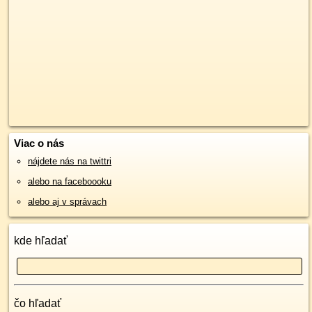
Viac o nás
nájdete nás na twittri
alebo na faceboooku
alebo aj v správach
kde hľadať
čo hľadať