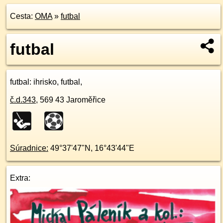
Cesta:
OMA
»
futbal
futbal
futbal
: ihrisko, futbal,
č.d.
343
,
569 43
Jaroměřice
Súradnice:
49°37'47"N
,
16°43'44"E
Extra: