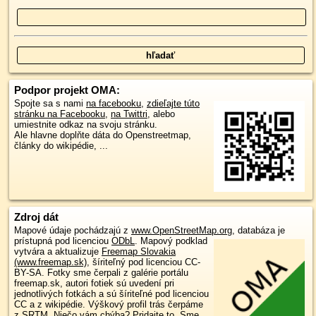
Podpor projekt OMA:
Spojte sa s nami
na facebooku
,
zdieľajte túto
stránku na Facebooku
,
na Twittri
, alebo
umiestnite odkaz na svoju stránku.
Ale hlavne doplňte dáta do Openstreetmap,
články do wikipédie, ...
Zdroj dát
Mapové údaje pochádzajú z
www.OpenStreetMap.org
, databáza je
prístupná pod licenciou
ODbL
.
Mapový podklad
vytvára a aktualizuje
Freemap Slovakia
(www.freemap.sk)
, šíriteľný pod licenciou CC-
BY-SA. Fotky sme čerpali z galérie portálu
freemap.sk, autori fotiek sú uvedení pri
jednotlivých fotkách a sú šíriteľné pod licenciou
CC a z wikipédie. Výškový profil trás čerpáme
z
SRTM
. Niečo vám chýba?
Pridajte to
. Sme