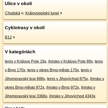
Ulice v okolí
Chodská
¤
,
Královopolský tunel
¤
Cyklotrasy v okolí
B12
¤
V kategóriách
tenis v Královo Pole 19x
,
ihrisko v Královo Pole 89x
,
tenis
v Brno 170x
,
tenis v okres Brno-město 170x
,
tenis v
Jihomoravský kraj 688x
,
tenis v Jihovýchod 875x
,
ihrisko v
okres Brno-město 972x
,
ihrisko v Brno 972x
,
ihrisko v
Jihomoravský kraj 3368x
,
ihrisko v Jihovýchod 4343x