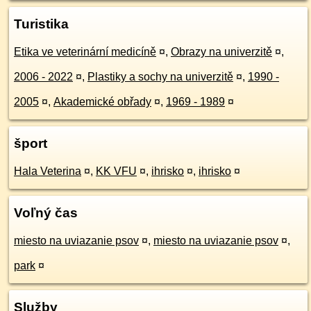
Turistika
Etika ve veterinární medicíně
¤
,
Obrazy na univerzitě
¤
,
2006 - 2022
¤
,
Plastiky a sochy na univerzitě
¤
,
1990 -
2005
¤
,
Akademické obřady
¤
,
1969 - 1989
¤
šport
Hala Veterina
¤
,
KK VFU
¤
,
ihrisko
¤
,
ihrisko
¤
Voľný čas
miesto na uviazanie psov
¤
,
miesto na uviazanie psov
¤
,
park
¤
Služby