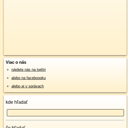
Viac o nás
nájdete nás na twittri
alebo na faceboooku
alebo aj v správach
kde hľadať
čo hľadať