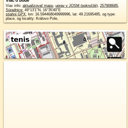
Viac o bode
Viac info:
aktualizovať mapu
,
uprav v JOSM (pokročilé)
,
257908685
,
Súradnice:
49°13'1"N
,
16°35'40"E
stiahni GPX
, lon: 16.594468049999996, lat: 49.21695485, og type:
place, og locality: Královo Pole,