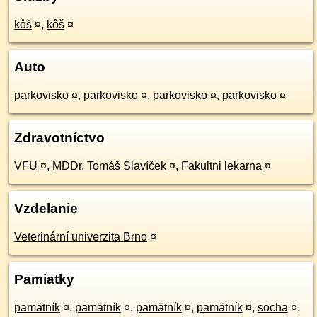
kôš
¤
,
kôš
¤
Auto
parkovisko
¤
,
parkovisko
¤
,
parkovisko
¤
,
parkovisko
¤
Zdravotníctvo
VFU
¤
,
MDDr. Tomáš Slavíček
¤
,
Fakultni lekarna
¤
Vzdelanie
Veterinární univerzita Brno
¤
Pamiatky
pamätník
¤
,
pamätník
¤
,
pamätník
¤
,
pamätník
¤
,
socha
¤
,