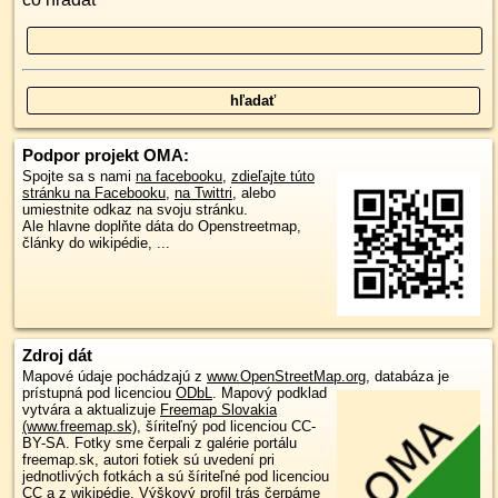
Podpor projekt OMA:
Spojte sa s nami
na facebooku
,
zdieľajte túto
stránku na Facebooku
,
na Twittri
, alebo
umiestnite odkaz na svoju stránku.
Ale hlavne doplňte dáta do Openstreetmap,
články do wikipédie, ...
Zdroj dát
Mapové údaje pochádzajú z
www.OpenStreetMap.org
, databáza je
prístupná pod licenciou
ODbL
.
Mapový podklad
vytvára a aktualizuje
Freemap Slovakia
(www.freemap.sk)
, šíriteľný pod licenciou CC-
BY-SA. Fotky sme čerpali z galérie portálu
freemap.sk, autori fotiek sú uvedení pri
jednotlivých fotkách a sú šíriteľné pod licenciou
CC a z wikipédie. Výškový profil trás čerpáme