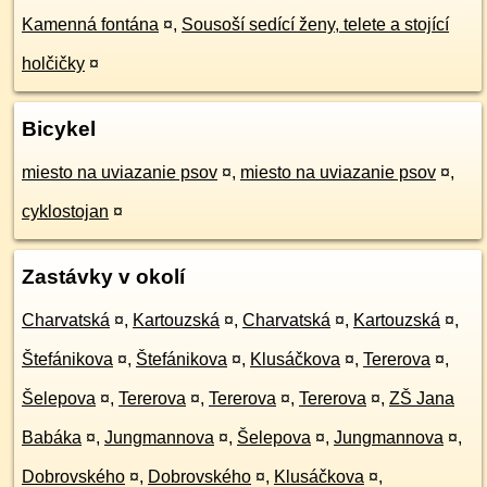
Kamenná fontána
¤
,
Sousoší sedící ženy, telete a stojící
holčičky
¤
Bicykel
miesto na uviazanie psov
¤
,
miesto na uviazanie psov
¤
,
cyklostojan
¤
Zastávky v okolí
Charvatská
¤
,
Kartouzská
¤
,
Charvatská
¤
,
Kartouzská
¤
,
Štefánikova
¤
,
Štefánikova
¤
,
Klusáčkova
¤
,
Tererova
¤
,
Šelepova
¤
,
Tererova
¤
,
Tererova
¤
,
Tererova
¤
,
ZŠ Jana
Babáka
¤
,
Jungmannova
¤
,
Šelepova
¤
,
Jungmannova
¤
,
Dobrovského
¤
,
Dobrovského
¤
,
Klusáčkova
¤
,