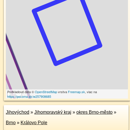
Podkladové dáta ©
OpenStreetMap
vrstva
Freemap.sk
, viac na
10 m
https://poi.oma.sk/w257908685
Jihovýchod
»
Jihomoravský kraj
»
okres Brno-město
»
Brno
»
Královo Pole