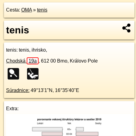
Cesta:
OMA
»
tenis
tenis
tenis
: tenis, ihrisko,
Chodská
19a
,
612 00
Brno, Královo Pole
Súradnice:
49°13'1"N
,
16°35'40"E
Extra: