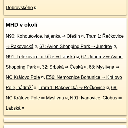
Dobrovského
¤
MHD v okolí
N90: Kohoutovice, hájenka ⇒ Ořešín
¤
,
Tram 1: Řečkovice
⇒ Rakovecká
¤
,
67: Avion Shopping Park ⇒ Jundrov
¤
,
N91: Lelekovice, u kříže ⇒ Labská
¤
,
67: Jundrov ⇒ Avion
Shopping Park
¤
,
32: Srbská ⇒ Česká
¤
,
68: Myslivna ⇒
NC Královo Pole
¤
,
E56: Nemocnice Bohunice ⇒ Královo
Pole, nádraží
¤
,
Tram 1: Rakovecká ⇒ Řečkovice
¤
,
68:
NC Královo Pole ⇒ Myslivna
¤
,
N91: Ivanovice, Globus ⇒
Labská
¤