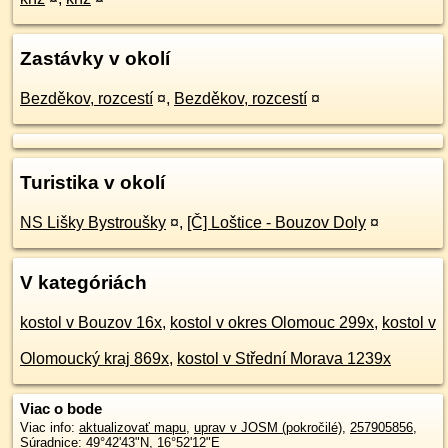
Zastávky v okolí
Bezděkov, rozcestí
¤
,
Bezděkov, rozcestí
¤
Turistika v okolí
NS Lišky Bystroušky
¤
,
[Č] Loštice - Bouzov Doly
¤
V kategóriách
kostol v Bouzov 16x
,
kostol v okres Olomouc 299x
,
kostol v
Olomoucký kraj 869x
,
kostol v Střední Morava 1239x
Viac o bode
Viac info:
aktualizovať mapu
,
uprav v JOSM (pokročilé)
,
257905856
,
Súradnice:
49°42'43"N
,
16°52'12"E