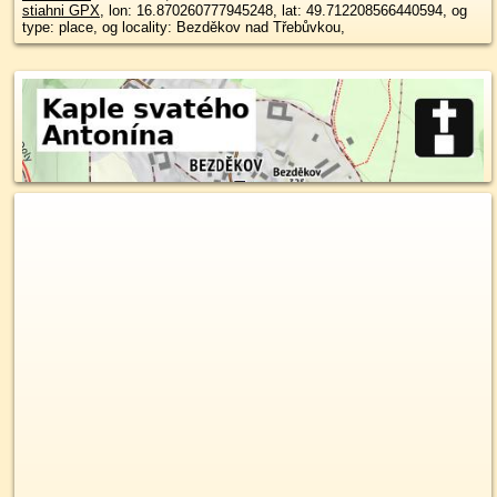
stiahni GPX
, lon: 16.870260777945248, lat: 49.712208566440594, og
type: place, og locality: Bezděkov nad Třebůvkou,