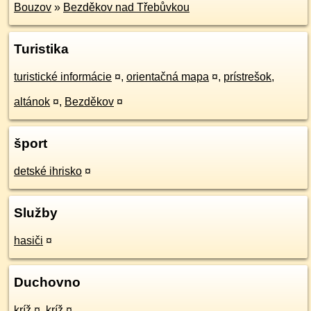
Bouzov
»
Bezděkov nad Třebůvkou
Turistika
turistické informácie
¤
,
orientačná mapa
¤
,
prístrešok,
altánok
¤
,
Bezděkov
¤
šport
detské ihrisko
¤
Služby
hasiči
¤
Duchovno
kríž
¤
,
kríž
¤