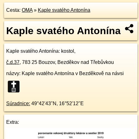
Cesta:
OMA
»
Kaple svatého Antonína
Kaple svatého Antonína
Kaple svatého Antonína
: kostol,
č.d.
37
,
783 25
Bouzov, Bezděkov nad Třebůvkou
názvy: Kaple svatého Antonína v Bezděkově na návsi
Súradnice:
49°42'43"N
,
16°52'12"E
Extra: