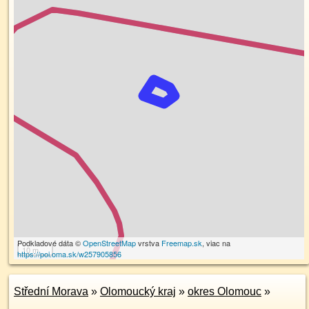
Podkladové dáta ©
OpenStreetMap
vrstva
Freemap.sk
, viac na
10 m
https://poi.oma.sk/w257905856
Střední Morava
»
Olomoucký kraj
»
okres Olomouc
»