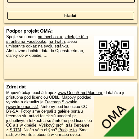
Podpor projekt OMA:
Spojte sa s nami
na facebooku
,
zdieľajte túto
stránku na Facebooku
,
na Twittri
, alebo
umiestnite odkaz na svoju stránku.
Ale hlavne doplňte dáta do Openstreetmap,
články do wikipédie, ...
Zdroj dát
Mapové údaje pochádzajú z
www.OpenStreetMap.org
, databáza je
prístupná pod licenciou
ODbL
.
Mapový podklad
vytvára a aktualizuje
Freemap Slovakia
(www.freemap.sk)
, šíriteľný pod licenciou CC-
BY-SA. Fotky sme čerpali z galérie portálu
freemap.sk, autori fotiek sú uvedení pri
jednotlivých fotkách a sú šíriteľné pod licenciou
CC a z wikipédie. Výškový profil trás čerpáme
z
SRTM
. Niečo vám chýba?
Pridajte to
. Sme
radi, že tvoríte slobodnú wiki mapu sveta.