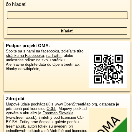
čo hľadať
Podpor projekt OMA:
Spojte sa s nami
na facebooku
,
zdieľajte túto
stránku na Facebooku
,
na Twittri
, alebo
umiestnite odkaz na svoju stránku.
Ale hlavne doplňte dáta do Openstreetmap,
články do wikipédie, ...
Zdroj dát
Mapové údaje pochádzajú z
www.OpenStreetMap.org
, databáza je
prístupná pod licenciou
ODbL
.
Mapový podklad
vytvára a aktualizuje
Freemap Slovakia
(www.freemap.sk)
, šíriteľný pod licenciou CC-
BY-SA. Fotky sme čerpali z galérie portálu
freemap.sk, autori fotiek sú uvedení pri
jednotlivých fotkách a sú šíriteľné pod licenciou