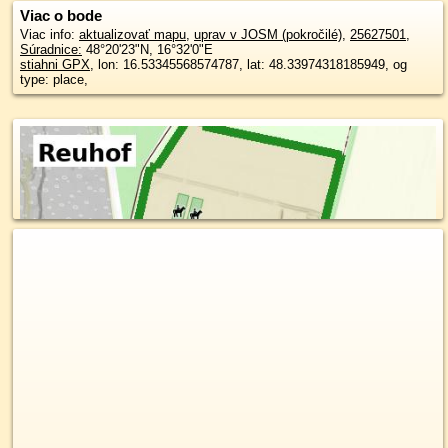
Viac o bode
Viac info:
aktualizovať mapu
,
uprav v JOSM (pokročilé)
,
25627501
,
Súradnice:
48°20'23"N
,
16°32'0"E
stiahni GPX
, lon: 16.53345568574787, lat: 48.33974318185949, og
type: place,