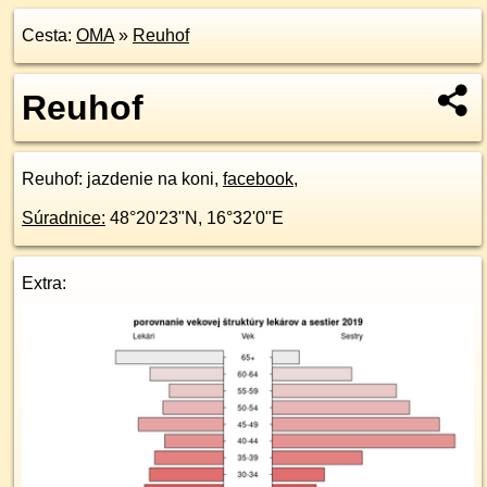
Cesta:
OMA
»
Reuhof
Reuhof
Reuhof
: jazdenie na koni,
facebook
,
Súradnice:
48°20'23"N
,
16°32'0"E
Extra: