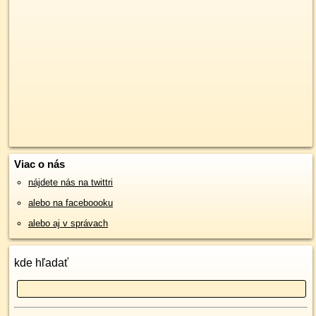
Viac o nás
nájdete nás na twittri
alebo na faceboooku
alebo aj v správach
kde hľadať