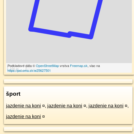
Podkladové dáta ©
OpenStreetMap
vrstva
Freemap.sk
, viac na
100 m
https://poi.oma.sk/w25627501
šport
jazdenie na koni
¤
,
jazdenie na koni
¤
,
jazdenie na koni
¤
,
jazdenie na koni
¤