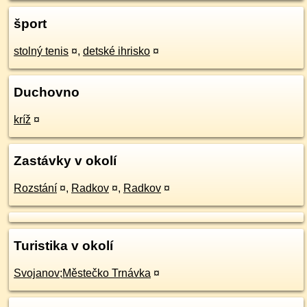
šport
stolný tenis
¤
,
detské ihrisko
¤
Duchovno
kríž
¤
Zastávky v okolí
Rozstání
¤
,
Radkov
¤
,
Radkov
¤
Turistika v okolí
Svojanov;Městečko Trnávka
¤