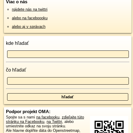
Viac o nás
nájdete nás na twittri
alebo na faceboooku
alebo aj v správach
kde hľadať
čo hľadať
Podpor projekt OMA:
Spojte sa s nami
na facebooku
,
zdieľajte túto
stránku na Facebooku
,
na Twittri
, alebo
umiestnite odkaz na svoju stránku.
Ale hlavne doplňte dáta do Openstreetmap,