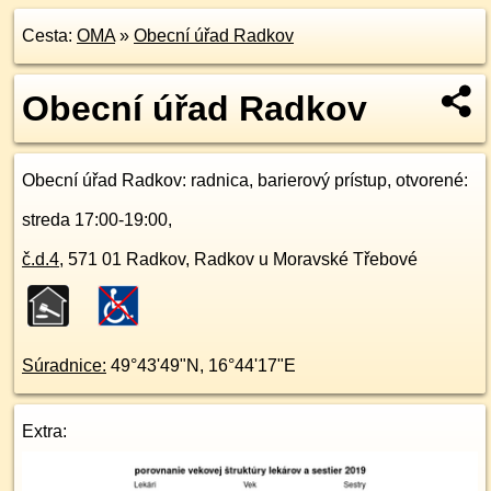
Cesta:
OMA
»
Obecní úřad Radkov
Obecní úřad Radkov
Obecní úřad Radkov
: radnica, barierový prístup, otvorené:
streda 17:00-19:00,
č.d.
4
,
571 01
Radkov, Radkov u Moravské Třebové
Súradnice:
49°43'49"N
,
16°44'17"E
Extra: