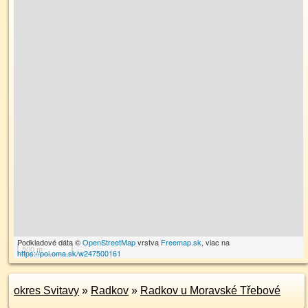
Podkladové dáta ©
OpenStreetMap
vrstva
Freemap.sk
, viac na
500 m
https://poi.oma.sk/w247500161
okres Svitavy
»
Radkov
»
Radkov u Moravské Třebové