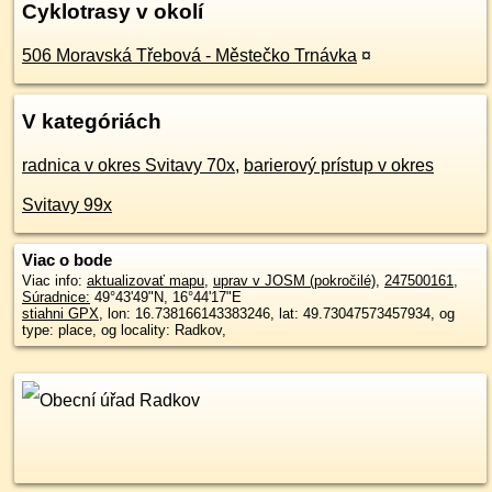
Cyklotrasy v okolí
506 Moravská Třebová - Městečko Trnávka
¤
V kategóriách
radnica v okres Svitavy 70x
,
barierový prístup v okres
Svitavy 99x
Viac o bode
Viac info:
aktualizovať mapu
,
uprav v JOSM (pokročilé)
,
247500161
,
Súradnice:
49°43'49"N
,
16°44'17"E
stiahni GPX
, lon: 16.738166143383246, lat: 49.73047573457934, og
type: place, og locality: Radkov,