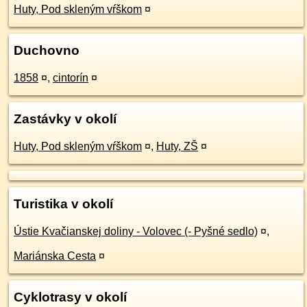
Huty, Pod skleným vŕškom
¤
Duchovno
1858
¤
,
cintorín
¤
Zastávky v okolí
Huty, Pod skleným vŕškom
¤
,
Huty, ZŠ
¤
Turistika v okolí
Ústie Kvačianskej doliny - Volovec (- Pyšné sedlo)
¤
,
Mariánska Cesta
¤
Cyklotrasy v okolí