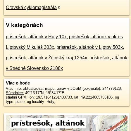
Oravská cyklomagistrála
¤
V kategóriách
prístrešok, altánok v Huty 10x
,
prístrešok, altánok v okres
Liptovský Mikuláš 303x
,
prístrešok, altánok v Liptov 503x
,
prístrešok, altánok v Žilinský kraj 1254x
,
prístrešok, altánok
v Stredné Slovensko 2188x
Viac o bode
Viac info:
aktualizovať mapu
,
uprav v JOSM (pokročilé)
,
244779128
,
Súradnice:
49°13'17"N
,
19°34'17"E
stiahni GPX
, lon: 19.571641231400733, lat: 49.2214065755106, og
type: place, og locality: Huty,