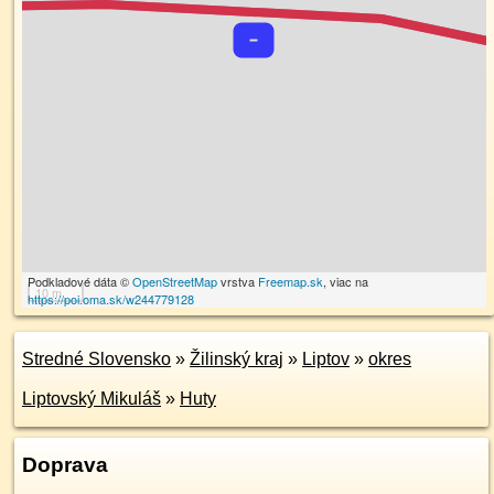
Podkladové dáta ©
OpenStreetMap
vrstva
Freemap.sk
, viac na
10 m
https://poi.oma.sk/w244779128
Stredné Slovensko
»
Žilinský kraj
»
Liptov
»
okres
Liptovský Mikuláš
»
Huty
Doprava