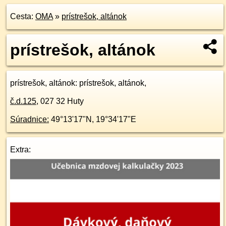
Cesta:
OMA
»
prístrešok, altánok
prístrešok, altánok
prístrešok, altánok
: prístrešok, altánok,
č.d.
125
,
027 32
Huty
Súradnice:
49°13'17"N
,
19°34'17"E
Extra: