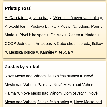
Prístupnosť
Al Cacciatore
¤
,
Ivana bar
¤
,
Všeobecná úverová banka
¤
,
Krokodíl bar
¤
,
Poštová banka
¤
,
Kostol Narodenia Panny
Márie
¤
,
Rival bike sport
¤
,
Dr. Max
¤
,
žiaden
¤
,
žiaden
¤
,
COOP Jednota
¤
,
Amadeus
¤
,
Cubo shop
¤
,
predaj lístkov
¤
,
Mestská polícia
¤
,
Kamélie
¤
,
teSSa
¤
Zastávky v okolí
Nové Mesto nad Váhom, železničná stanica
¤
,
Nové
Mesto nad Váhom, Palma
¤
,
Nové Mesto nad Váhom,
Palma
¤
,
Nové Mesto nad Váhom, Dom osvety
¤
,
Nové
Mesto nad Váhom, železničná stanica
¤
,
Nové Mesto nad