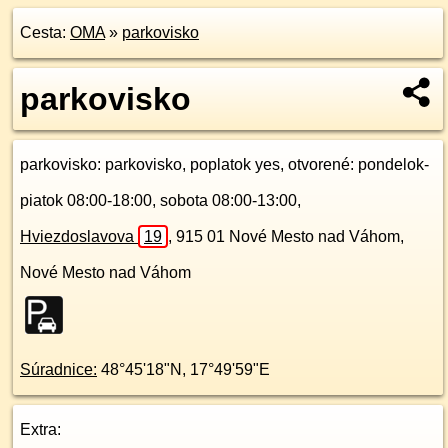
Cesta:
OMA
»
parkovisko
parkovisko
parkovisko
: parkovisko, poplatok yes, otvorené: pondelok-
piatok 08:00-18:00, sobota 08:00-13:00,
Hviezdoslavova
19
,
915 01
Nové Mesto nad Váhom,
Nové Mesto nad Váhom
Súradnice:
48°45'18"N
,
17°49'59"E
Extra: