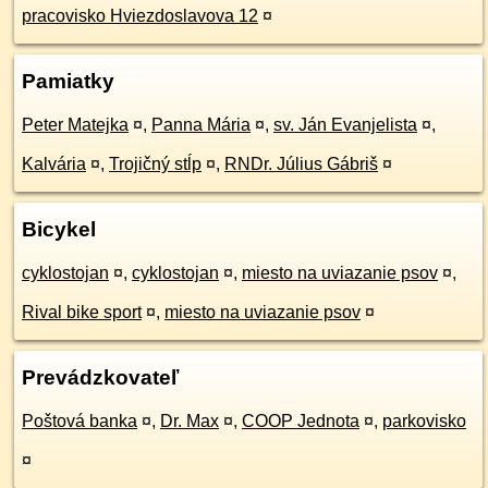
pracovisko Hviezdoslavova 12
¤
Pamiatky
Peter Matejka
¤
,
Panna Mária
¤
,
sv. Ján Evanjelista
¤
,
Kalvária
¤
,
Trojičný stĺp
¤
,
RNDr. Július Gábriš
¤
Bicykel
cyklostojan
¤
,
cyklostojan
¤
,
miesto na uviazanie psov
¤
,
Rival bike sport
¤
,
miesto na uviazanie psov
¤
Prevádzkovateľ
Poštová banka
¤
,
Dr. Max
¤
,
COOP Jednota
¤
,
parkovisko
¤