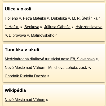
Ulice v okolí
Hollého
¤
,
Petra Matejku
¤
,
Dukelská
¤
,
M. R. Štefánika
¤
,
J. Hašku
¤
,
Benkova
¤
,
Júliusa Gábriša
¤
,
Hviezdoslavova
¤
,
Dibrovova
¤
,
Malinovského
¤
Turistika v okolí
Medzinárodná diaľková turistická trasa E8, Slovensko
¤
,
Nové Mesto nad Váhom - Mníchova Lehota, zast.
¤
,
Chodník Rudolfa Drozda
¤
Wikipédia
Nové Mesto nad Váhom
¤