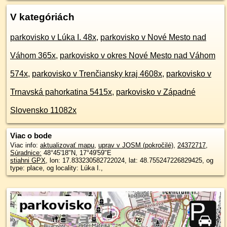
V kategóriách
parkovisko v Lúka I. 48x
,
parkovisko v Nové Mesto nad
Váhom 365x
,
parkovisko v okres Nové Mesto nad Váhom
574x
,
parkovisko v Trenčiansky kraj 4608x
,
parkovisko v
Trnavská pahorkatina 5415x
,
parkovisko v Západné
Slovensko 11082x
Viac o bode
Viac info:
aktualizovať mapu
,
uprav v JOSM (pokročilé)
,
24372717
,
Súradnice:
48°45'18"N
,
17°49'59"E
stiahni GPX
, lon: 17.833230582722024, lat: 48.755247226829425, og
type: place, og locality: Lúka I.,