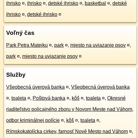
ihrisko
¤
,
ihrisko
¤
,
detské ihrisko
¤
,
basketbal
¤
,
detské
ihrisko
¤
,
detské ihrisko
¤
Voľný čas
Park Petra Matejku
¤
,
park
¤
,
miesto na uviazanie psov
¤
,
park
¤
,
miesto na uviazanie psov
¤
Služby
Všeobecná úverová banka
¤
,
Všeobecná úverová banka
¤
,
toaleta
¤
,
Poštová banka
¤
,
kôš
¤
,
toaleta
¤
,
Okresné
riaditeľstvo policajného zboru v Novom Meste nad Váhom,
odbor kriminálnej polície
¤
,
kôš
¤
,
toaleta
¤
,
Rímskokatolícka cirkev, farnosť Nové Mesto nad Váhom
¤
,