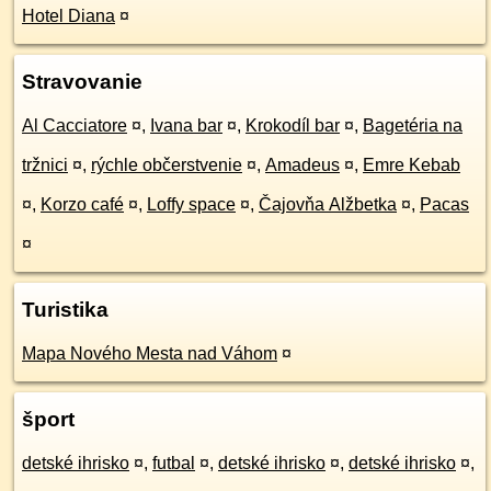
Hotel Diana
¤
Stravovanie
Al Cacciatore
¤
,
Ivana bar
¤
,
Krokodíl bar
¤
,
Bagetéria na
tržnici
¤
,
rýchle občerstvenie
¤
,
Amadeus
¤
,
Emre Kebab
¤
,
Korzo café
¤
,
Loffy space
¤
,
Čajovňa Alžbetka
¤
,
Pacas
¤
Turistika
Mapa Nového Mesta nad Váhom
¤
šport
detské ihrisko
¤
,
futbal
¤
,
detské ihrisko
¤
,
detské ihrisko
¤
,