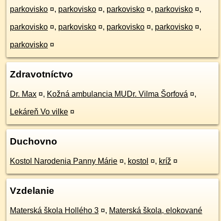
parkovisko
¤
,
parkovisko
¤
,
parkovisko
¤
,
parkovisko
¤
,
parkovisko
¤
,
parkovisko
¤
,
parkovisko
¤
,
parkovisko
¤
,
parkovisko
¤
Zdravotníctvo
Dr. Max
¤
,
Kožná ambulancia MUDr. Vilma Šorfová
¤
,
Lekáreň Vo vilke
¤
Duchovno
Kostol Narodenia Panny Márie
¤
,
kostol
¤
,
kríž
¤
Vzdelanie
Materská škola Hollého 3
¤
,
Materská škola, elokované