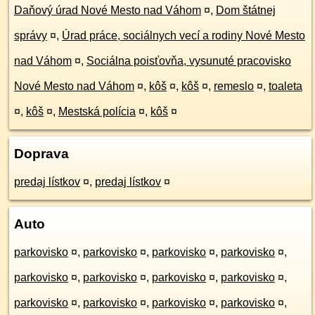
Daňový úrad Nové Mesto nad Váhom
¤
,
Dom štátnej
správy
¤
,
Úrad práce, sociálnych vecí a rodiny Nové Mesto
nad Váhom
¤
,
Sociálna poisťovňa, vysunuté pracovisko
Nové Mesto nad Váhom
¤
,
kôš
¤
,
kôš
¤
,
remeslo
¤
,
toaleta
¤
,
kôš
¤
,
Mestská polícia
¤
,
kôš
¤
Doprava
predaj lístkov
¤
,
predaj lístkov
¤
Auto
parkovisko
¤
,
parkovisko
¤
,
parkovisko
¤
,
parkovisko
¤
,
parkovisko
¤
,
parkovisko
¤
,
parkovisko
¤
,
parkovisko
¤
,
parkovisko
¤
,
parkovisko
¤
,
parkovisko
¤
,
parkovisko
¤
,