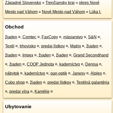
Západné Slovensko
»
Trenčiansky kraj
»
okres Nové
Mesto nad Váhom
»
Nové Mesto nad Váhom
»
Lúka I.
Obchod
žiaden
¤
,
Comtec
¤
,
FaxCopy
¤
,
mäsiarstvo
¤
,
S&N
¤
,
Textil
¤
,
trhovisko
¤
,
predaj lístkov
¤
,
Matrix
¤
,
žiaden
¤
,
žiaden
¤
,
Impex
¤
,
žiaden
¤
,
žiaden
¤
,
Grand Secondhand
¤
,
žiaden
¤
,
COOP Jednota
¤
,
kaderníctvo
¤
,
Denisa
¤
,
nábytok
¤
,
kaderníctvo
¤
,
pan-optik
¤
,
Janesy
¤
,
Alples
¤
,
Cubo shop
¤
,
žiaden
¤
,
predaj lístkov
¤
,
Textilná galantéria
¤
,
predaj vína
¤
,
Kamélie
¤
Ubytovanie