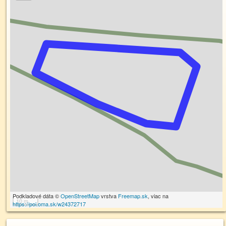
Podkladové dáta ©
OpenStreetMap
vrstva
Freemap.sk
, viac na
10 m
https://poi.oma.sk/w24372717