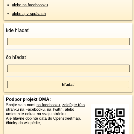
alebo na faceboooku
alebo aj v správach
kde hľadať
čo hľadať
Podpor projekt OMA:
Spojte sa s nami
na facebooku
,
zdieľajte túto
stránku na Facebooku
,
na Twittri
, alebo
umiestnite odkaz na svoju stránku.
Ale hlavne doplňte dáta do Openstreetmap,
články do wikipédie, ...