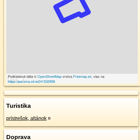
Podkladové dáta ©
OpenStreetMap
vrstva
Freemap.sk
, viac na
10 m
https://poi.oma.sk/w241532958
Turistika
prístrešok, altánok
¤
Doprava