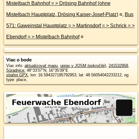
Mistelbach Bahnhof = > Drösing Bahnhof (ohne
Mistelbach Hauptplatz, Drösing Kaiser-Josef-Platz)
¤
,
Bus
571: Gaweinstal Hauptplatz = > Martinsdorf = > Schrick = >
Ebendorf = > Mistelbach Bahnhof
¤
Viac o bode
Viac info:
aktualizovať mapu
,
uprav v JOSM (pokročilé)
,
241532958
,
Súradnice:
48°33'37"N
,
16°35'39"E
stiahni GPX
, lon: 16.594327195792953, lat: 48.56054042233212, og
type: place,