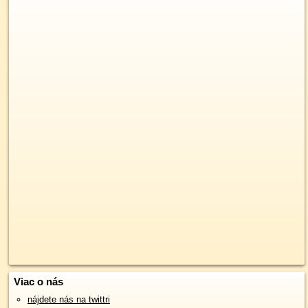
Viac o nás
nájdete nás na twittri