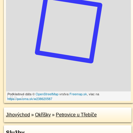
Podkladové dáta ©
OpenStreetMap
vrstva
Freemap.sk
, viac na
10 m
https://poi.oma.sk/w238620587
Jihovýchod
»
Okříšky
»
Petrovice u Třebíče
Služby