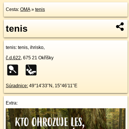
Cesta:
OMA
»
tenis
tenis
tenis
: tenis, ihrisko,
č.d.
622
,
675 21
Okříšky
Súradnice:
49°14'33"N
,
15°46'11"E
Extra: