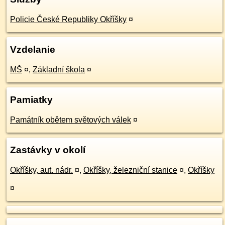
Policie České Republiky Okříšky
¤
Vzdelanie
MŠ
¤
,
Základní škola
¤
Pamiatky
Památník obětem světových válek
¤
Zastávky v okolí
Okříšky, aut. nádr.
¤
,
Okříšky, železniční stanice
¤
,
Okříšky
¤