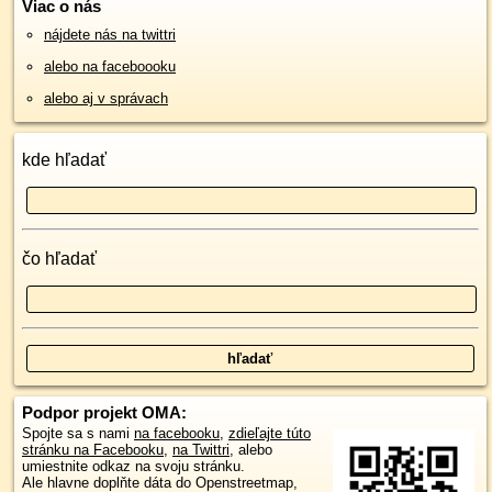
Viac o nás
nájdete nás na twittri
alebo na faceboooku
alebo aj v správach
kde hľadať
čo hľadať
Podpor projekt OMA:
Spojte sa s nami
na facebooku
,
zdieľajte túto
stránku na Facebooku
,
na Twittri
, alebo
umiestnite odkaz na svoju stránku.
Ale hlavne doplňte dáta do Openstreetmap,