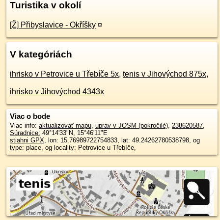
Turistika v okolí
[Ž] Přibyslavice - Okříšky
¤
V kategóriách
ihrisko v Petrovice u Třebíče 5x
,
tenis v Jihovýchod 875x
,
ihrisko v Jihovýchod 4343x
Viac o bode
Viac info:
aktualizovať mapu
,
uprav v JOSM (pokročilé)
,
238620587
,
Súradnice:
49°14'33"N
,
15°46'11"E
stiahni GPX
, lon: 15.76989722754833, lat: 49.24262780538798, og
type: place, og locality: Petrovice u Třebíče,