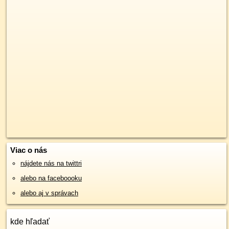
Viac o nás
nájdete nás na twittri
alebo na faceboooku
alebo aj v správach
kde hľadať