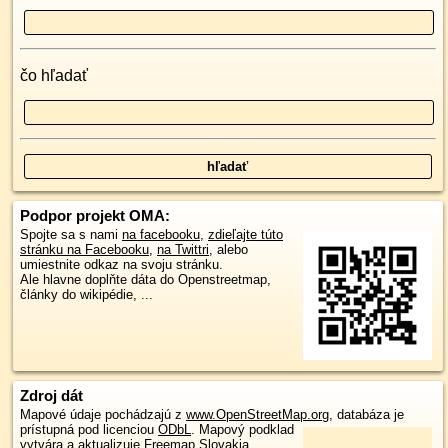
čo hľadať
Podpor projekt OMA:
Spojte sa s nami
na facebooku
,
zdieľajte túto
stránku na Facebooku
,
na Twittri
, alebo
umiestnite odkaz na svoju stránku.
Ale hlavne doplňte dáta do Openstreetmap,
články do wikipédie, ...
Zdroj dát
Mapové údaje pochádzajú z
www.OpenStreetMap.org
, databáza je
prístupná pod licenciou
ODbL
.
Mapový podklad
vytvára a aktualizuje
Freemap Slovakia