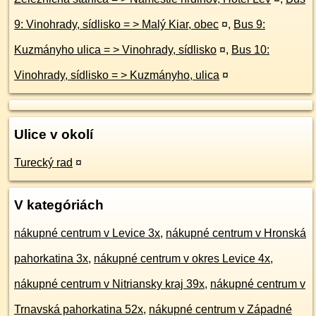
9: Vinohrady, sídlisko = > Malý Kiar, obec
¤
,
Bus 9:
Kuzmányho ulica = > Vinohrady, sídlisko
¤
,
Bus 10:
Vinohrady, sídlisko = > Kuzmányho, ulica
¤
Ulice v okolí
Turecký rad
¤
V kategóriách
nákupné centrum v Levice 3x
,
nákupné centrum v Hronská
pahorkatina 3x
,
nákupné centrum v okres Levice 4x
,
nákupné centrum v Nitriansky kraj 39x
,
nákupné centrum v
Trnavská pahorkatina 52x
,
nákupné centrum v Západné