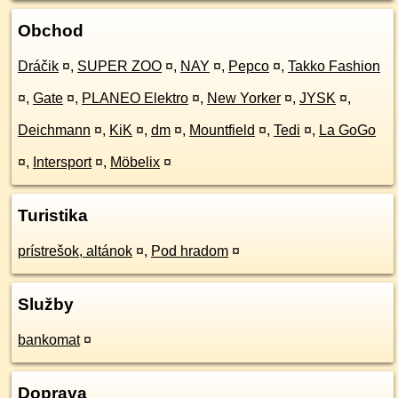
Obchod
Dráčik
¤
,
SUPER ZOO
¤
,
NAY
¤
,
Pepco
¤
,
Takko Fashion
¤
,
Gate
¤
,
PLANEO Elektro
¤
,
New Yorker
¤
,
JYSK
¤
,
Deichmann
¤
,
KiK
¤
,
dm
¤
,
Mountfield
¤
,
Tedi
¤
,
La GoGo
¤
,
Intersport
¤
,
Möbelix
¤
Turistika
prístrešok, altánok
¤
,
Pod hradom
¤
Služby
bankomat
¤
Doprava