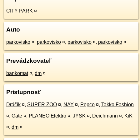
CITY PARK
¤
Auto
parkovisko
¤
,
parkovisko
¤
,
parkovisko
¤
,
parkovisko
¤
Prevádzkovateľ
bankomat
¤
,
dm
¤
Prístupnosť
Dráčik
¤
,
SUPER ZOO
¤
,
NAY
¤
,
Pepco
¤
,
Takko Fashion
¤
,
Gate
¤
,
PLANEO Elektro
¤
,
JYSK
¤
,
Deichmann
¤
,
KiK
¤
,
dm
¤