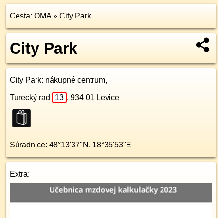
Cesta:
OMA
»
City Park
City Park
City Park
: nákupné centrum,
Turecký rad
13
,
934 01
Levice
Súradnice:
48°13'37"N
,
18°35'53"E
Extra: