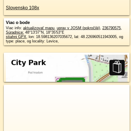
Slovensko 108x
Viac o bode
Viac info:
aktualizovať mapu
,
uprav v JOSM (pokročilé)
,
236790575
,
Súradnice:
48°13'37"N
,
18°35'53"E
stiahni GPX
, lon: 18.598136207035672, lat: 48.226960511943005, og
type: place, og locality: Levice,