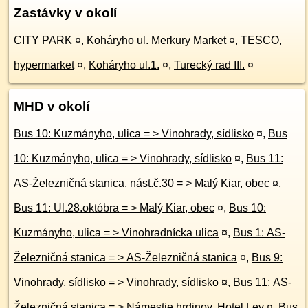
Zastávky v okolí
CITY PARK
¤
,
Koháryho ul. Merkury Market
¤
,
TESCO,
hypermarket
¤
,
Koháryho ul.1.
¤
,
Turecký rad III.
¤
MHD v okolí
Bus 10: Kuzmányho, ulica = > Vinohrady, sídlisko
¤
,
Bus
10: Kuzmányho, ulica = > Vinohrady, sídlisko
¤
,
Bus 11:
AS-Železničná stanica, nást.č.30 = > Malý Kiar, obec
¤
,
Bus 11: Ul.28.októbra = > Malý Kiar, obec
¤
,
Bus 10:
Kuzmányho, ulica = > Vinohradnícka ulica
¤
,
Bus 1: AS-
Železničná stanica = > AS-Železničná stanica
¤
,
Bus 9:
Vinohrady, sídlisko = > Vinohrady, sídlisko
¤
,
Bus 11: AS-
Železničná stanica = > Námestie hrdinov, Hotel Lev
¤
,
Bus