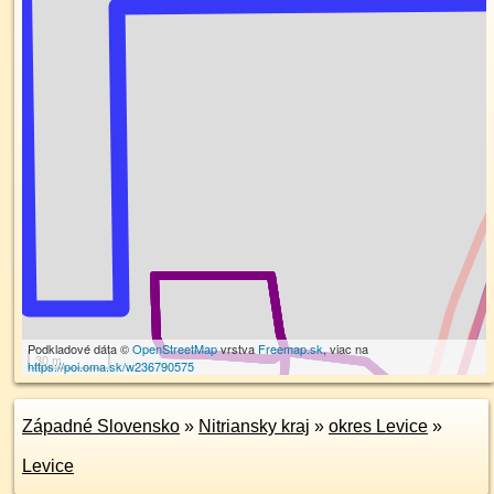
Podkladové dáta ©
OpenStreetMap
vrstva
Freemap.sk
, viac na
30 m
https://poi.oma.sk/w236790575
Západné Slovensko
»
Nitriansky kraj
»
okres Levice
»
Levice