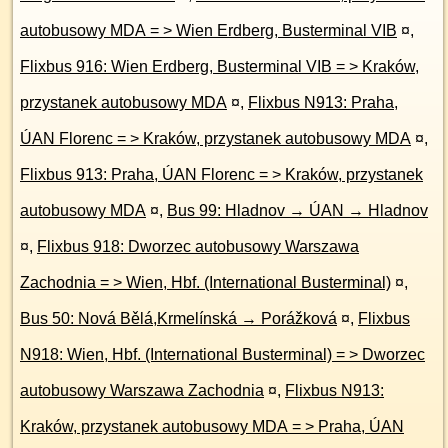
autobusowy MDA = > Wien Erdberg, Busterminal VIB
¤
,
Flixbus 916: Wien Erdberg, Busterminal VIB = > Kraków,
przystanek autobusowy MDA
¤
,
Flixbus N913: Praha,
ÚAN Florenc = > Kraków, przystanek autobusowy MDA
¤
,
Flixbus 913: Praha, ÚAN Florenc = > Kraków, przystanek
autobusowy MDA
¤
,
Bus 99: Hladnov → ÚAN → Hladnov
¤
,
Flixbus 918: Dworzec autobusowy Warszawa
Zachodnia = > Wien, Hbf. (International Busterminal)
¤
,
Bus 50: Nová Bělá,Krmelínská → Porážková
¤
,
Flixbus
N918: Wien, Hbf. (International Busterminal) = > Dworzec
autobusowy Warszawa Zachodnia
¤
,
Flixbus N913:
Kraków, przystanek autobusowy MDA = > Praha, ÚAN