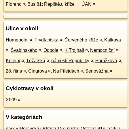
Florenc
¤
,
Bus 81: Řepiště,u kříže → ÚAN
¤
Ulice v okolí
Hornopolní
¤
,
Frýdlantská
¤
,
Červeného kříže
¤
,
Kafkova
¤
,
Švabinského
¤
,
Odboje
¤
,
K Trojhalí
¤
,
Nemocniční
¤
,
Kolejní
¤
,
Těžařská
¤
,
náměstí Republiky
¤
,
Porážková
¤
,
28. října
¤
,
Cingrova
¤
,
Na Fifejdách
¤
,
Senovážná
¤
Cyklotrasy v okolí
X009
¤
V kategóriách
park v Moravská Ostrava 15x
,
park v Ostrava 91x
,
park v