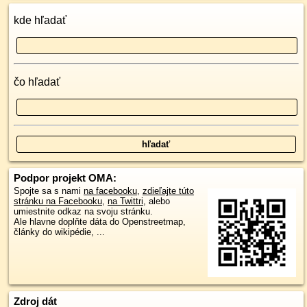
kde hľadať
čo hľadať
Podpor projekt OMA:
Spojte sa s nami
na facebooku
,
zdieľajte túto
stránku na Facebooku
,
na Twittri
, alebo
umiestnite odkaz na svoju stránku.
Ale hlavne doplňte dáta do Openstreetmap,
články do wikipédie, ...
Zdroj dát