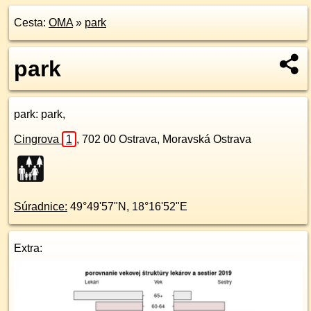
Cesta:
OMA
»
park
park
park
: park,
Cingrova
1
,
702 00
Ostrava, Moravská Ostrava
Súradnice:
49°49'57"N
,
18°16'52"E
Extra: