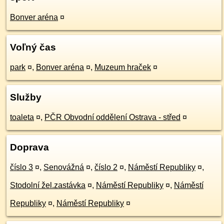
Bonver aréna
¤
Voľný čas
park
¤
,
Bonver aréna
¤
,
Muzeum hraček
¤
Služby
toaleta
¤
,
PČR Obvodní oddělení Ostrava - střed
¤
Doprava
číslo 3
¤
,
Senovážná
¤
,
číslo 2
¤
,
Náměstí Republiky
¤
,
Stodolní žel.zastávka
¤
,
Náměstí Republiky
¤
,
Náměstí
Republiky
¤
,
Náměstí Republiky
¤