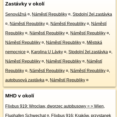
Zastávky v okolí
Senovážná
¤
,
Náměstí Republiky
¤
,
Stodolní žel.zastávka
¤
,
Náměstí Republiky
¤
,
Náměstí Republiky
¤
,
Náměstí
Republiky
¤
,
Náměstí Republiky
¤
,
Náměstí Republiky
¤
,
Náměstí Republiky
¤
,
Náměstí Republiky
¤
,
Městská
nemocnice
¤
,
Karolina U Lávky
¤
,
Stodolní žel.zastávka
¤
,
Náměstí Republiky
¤
,
Náměstí Republiky
¤
,
Náměstí
Republiky
¤
,
Náměstí Republiky
¤
,
Náměstí Republiky
¤
,
autobusová zastávka
¤
,
Náměstí Republiky
¤
MHD v okolí
Flixbus 919: Wrocław, dworzec autobusowy = > Wien,
Flughafen Schwechat
¤
,
Flixbus 916: Kraków, przystanek