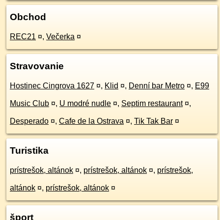
Obchod
REC21
¤
,
Večerka
¤
Stravovanie
Hostinec Cingrova 1627
¤
,
Klid
¤
,
Denní bar Metro
¤
,
E99
Music Club
¤
,
U modré nudle
¤
,
Septim restaurant
¤
,
Desperado
¤
,
Cafe de la Ostrava
¤
,
Tik Tak Bar
¤
Turistika
prístrešok, altánok
¤
,
prístrešok, altánok
¤
,
prístrešok,
altánok
¤
,
prístrešok, altánok
¤
šport