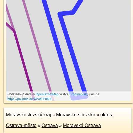
Podkladové dáta ©
OpenStreetMap
vrstva
Freemap.sk
, viac na
10 m
https://poi.oma.sk/w234920402
Moravskoslezský kraj
»
Moravsko-sliezsko
»
okres
Ostrava-město
»
Ostrava
»
Moravská Ostrava