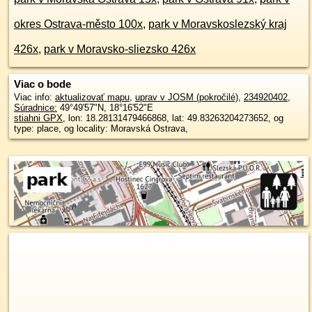
okres Ostrava-město 100x
,
park v Moravskoslezský kraj
426x
,
park v Moravsko-sliezsko 426x
Viac o bode
Viac info:
aktualizovať mapu
,
uprav v JOSM (pokročilé)
,
234920402
,
Súradnice:
49°49'57"N
,
18°16'52"E
stiahni GPX
, lon: 18.28131479466868, lat: 49.83263204273652, og
type: place, og locality: Moravská Ostrava,