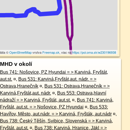
dáta ©
OpenStreetMap
vrstva
Freemap.sk
, viac na
https://poi.oma.sk/w230196938
MHD v okolí
Bus 741: Nošovice, PZ Hyundai = > Karviná, Fryštát,
aut.st.
¤
,
Bus 531: Karviná,Fryštát,aut. nádr. = >
Ostrava,Hranečník
¤
,
Bus 531: Ostrava,Hranečník = >
Karviná,Fryštát,aut. nádr.
¤
,
Bus 553: Ostrava,hlavní
nádraží = > Karviná, Fryštát, aut.st.
¤
,
Bus 741: Karviná,
Fryštát, aut.st. = > Nošovice, PZ Hyundai
¤
,
Bus 533:
Havířov, Město, aut.nádr. = > Karviná, Fryšták, aut.nádr
¤
,
Bus 738: Český Těšín, Svibice, Slovenská = > Karviná,
Fryštát, aut.st.
¤
,
Bus 738: Karviná, Hranice, Jäkl = >