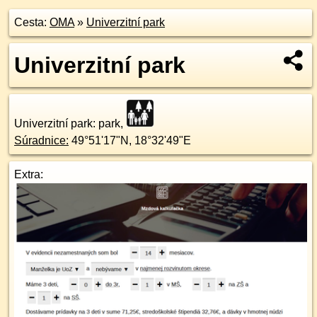
Cesta:
OMA
»
Univerzitní park
Univerzitní park
Univerzitní park
: park,
Súradnice:
49°51'17"N
,
18°32'49"E
Extra: