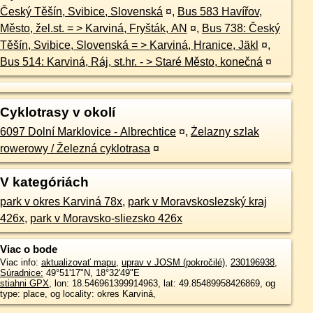
Český Těšín, Svibice, Slovenská
¤
,
Bus 583 Havířov,
Město, žel.st. = > Karviná, Fryšták, AN
¤
,
Bus 738: Český
Těšín, Svibice, Slovenská = > Karviná, Hranice, Jäkl
¤
,
Bus 514: Karviná, Ráj, st.hr. - > Staré Město, konečná
¤
Cyklotrasy v okolí
6097 Dolní Marklovice - Albrechtice
¤
,
Żelazny szlak
rowerowy / Železná cyklotrasa
¤
V kategóriách
park v okres Karviná 78x
,
park v Moravskoslezský kraj
426x
,
park v Moravsko-sliezsko 426x
Viac o bode
Viac info:
aktualizovať mapu
,
uprav v JOSM (pokročilé)
,
230196938
,
Súradnice:
49°51'17"N
,
18°32'49"E
stiahni GPX
, lon: 18.546961399914963, lat: 49.85489958426869, og
type: place, og locality: okres Karviná,