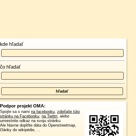
kde hľadať
čo hľadať
Podpor projekt OMA:
Spojte sa s nami
na facebooku
,
zdieľajte túto
stránku na Facebooku
,
na Twittri
, alebo
umiestnite odkaz na svoju stránku.
Ale hlavne doplňte dáta do Openstreetmap,
články do wikipédie, ...