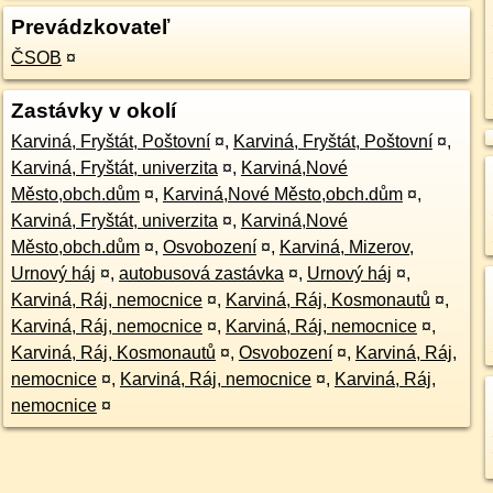
Prevádzkovateľ
ČSOB
¤
Zastávky v okolí
Karviná, Fryštát, Poštovní
¤
,
Karviná, Fryštát, Poštovní
¤
,
Karviná, Fryštát, univerzita
¤
,
Karviná,Nové
Město,obch.dům
¤
,
Karviná,Nové Město,obch.dům
¤
,
Karviná, Fryštát, univerzita
¤
,
Karviná,Nové
Město,obch.dům
¤
,
Osvobození
¤
,
Karviná, Mizerov,
Urnový háj
¤
,
autobusová zastávka
¤
,
Urnový háj
¤
,
Karviná, Ráj, nemocnice
¤
,
Karviná, Ráj, Kosmonautů
¤
,
Karviná, Ráj, nemocnice
¤
,
Karviná, Ráj, nemocnice
¤
,
Karviná, Ráj, Kosmonautů
¤
,
Osvobození
¤
,
Karviná, Ráj,
nemocnice
¤
,
Karviná, Ráj, nemocnice
¤
,
Karviná, Ráj,
nemocnice
¤