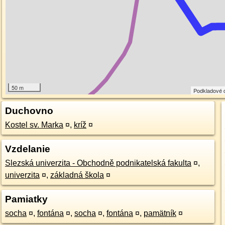
50 m
Podkladové 
Duchovno
Kostel sv. Marka
¤
,
kríž
¤
Vzdelanie
Slezská univerzita - Obchodně podnikatelská fakulta
¤
,
univerzita
¤
,
základná škola
¤
Pamiatky
socha
¤
,
fontána
¤
,
socha
¤
,
fontána
¤
,
pamätník
¤