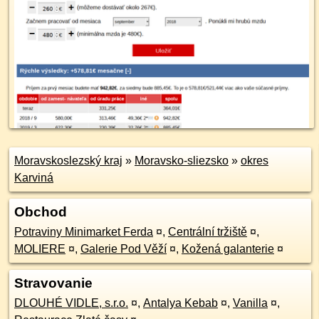
Moravskoslezský kraj
»
Moravsko-sliezsko
»
okres
Karviná
Obchod
Potraviny Minimarket Ferda
¤
,
Centrální tržiště
¤
,
MOLIERE
¤
,
Galerie Pod Věží
¤
,
Kožená galanterie
¤
Stravovanie
DLOUHÉ VIDLE, s.r.o.
¤
,
Antalya Kebab
¤
,
Vanilla
¤
,