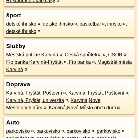
Restaurace Zlaté časy
¤
šport
detské ihrisko
¤
,
detské ihrisko
¤
,
basketbal
¤
,
ihrisko
¤
,
detské ihrisko
¤
Služby
Městská policie Karviná
¤
,
Česká spořitelna
¤
,
ČSOB
¤
,
Fio banka Karviná-Fryštát
¤
,
Fio banka
¤
,
Magistrát města
Karviná
¤
Doprava
Karviná, Fryštát, Poštovní
¤
,
Karviná, Fryštát, Poštovní
¤
,
Karviná, Fryštát, univerzita
¤
,
Karviná,Nové
Město,obch.dům
¤
,
Karviná,Nové Město,obch.dům
¤
Auto
parkovisko
¤
,
parkovisko
¤
,
parkovisko
¤
,
parkovisko
¤
,