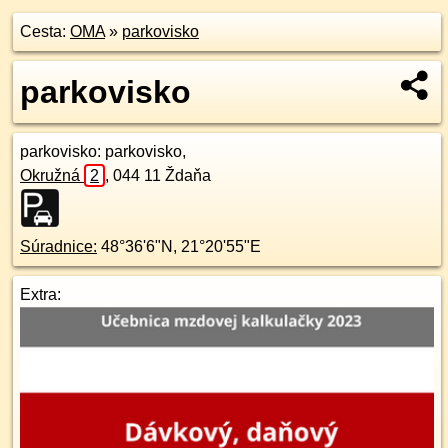
Cesta:
OMA
»
parkovisko
parkovisko
parkovisko
: parkovisko,
Okružná
2
,
044 11
Ždaňa
Súradnice:
48°36'6"N
,
21°20'55"E
Extra: