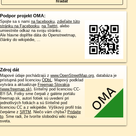
Podpor projekt OMA:
Spojte sa s nami
na facebooku
,
zdieľajte túto
stránku na Facebooku
,
na Twittri
, alebo
umiestnite odkaz na svoju stránku.
Ale hlavne doplňte dáta do Openstreetmap,
články do wikipédie, ...
Zdroj dát
Mapové údaje pochádzajú z
www.OpenStreetMap.org
, databáza je
prístupná pod licenciou
ODbL
.
Mapový podklad
vytvára a aktualizuje
Freemap Slovakia
(www.freemap.sk)
, šíriteľný pod licenciou CC-
BY-SA. Fotky sme čerpali z galérie portálu
freemap.sk, autori fotiek sú uvedení pri
jednotlivých fotkách a sú šíriteľné pod
licenciou CC a z wikipédie. Výškový profil trás
čerpáme z
SRTM
. Niečo vám chýba?
Pridajte
to
. Sme radi, že tvoríte slobodnú wiki mapu
sveta.