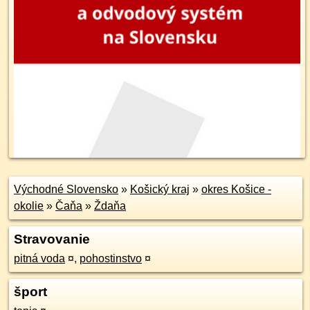
Východné Slovensko
»
Košický kraj
»
okres Košice -
okolie
»
Čaňa
»
Ždaňa
Stravovanie
pitná voda
¤
,
pohostinstvo
¤
šport