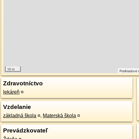
10 m
Podkladové 
Zdravotníctvo
lekáreň
¤
Vzdelanie
základná škola
¤
,
Materská škola
¤
Prevádzkovateľ