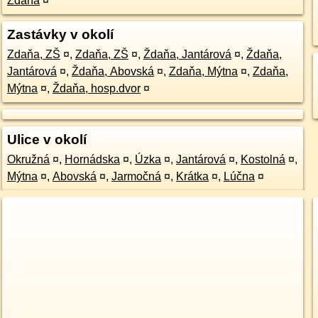
Ždaňa
¤
Zastávky v okolí
Zdaňa, ZŠ
¤
,
Zdaňa, ZŠ
¤
,
Ždaňa, Jantárová
¤
,
Ždaňa,
Jantárová
¤
,
Ždaňa, Abovská
¤
,
Zdaňa, Mýtna
¤
,
Zdaňa,
Mýtna
¤
,
Ždaňa, hosp.dvor
¤
Ulice v okolí
Okružná
¤
,
Hornádska
¤
,
Úzka
¤
,
Jantárová
¤
,
Kostolná
¤
,
Mýtna
¤
,
Abovská
¤
,
Jarmočná
¤
,
Krátka
¤
,
Lúčna
¤