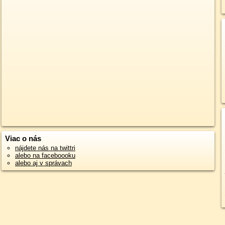
Viac o nás
nájdete nás na twittri
alebo na faceboooku
alebo aj v správach