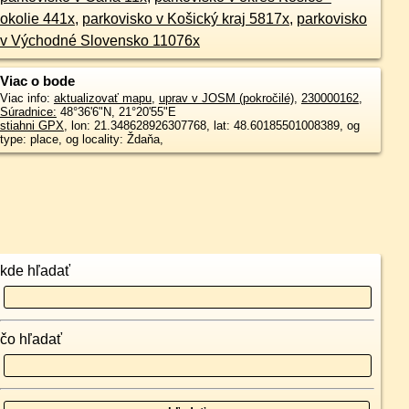
okolie 441x
,
parkovisko v Košický kraj 5817x
,
parkovisko
v Východné Slovensko 11076x
Viac o bode
Viac info:
aktualizovať mapu
,
uprav v JOSM (pokročilé)
,
230000162
,
Súradnice:
48°36'6"N
,
21°20'55"E
stiahni GPX
, lon: 21.348628926307768, lat: 48.60185501008389, og
type: place, og locality: Ždaňa,
kde hľadať
čo hľadať