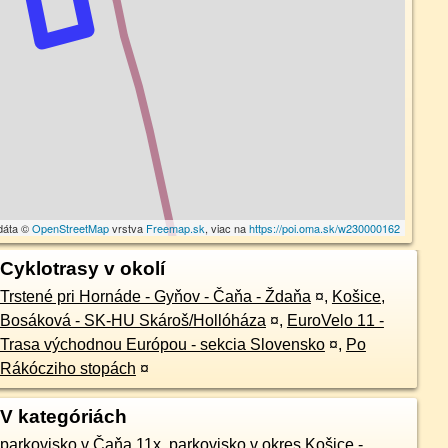
dáta ©
OpenStreetMap
vrstva
Freemap.sk
, viac na
https://poi.oma.sk/w230000162
Cyklotrasy v okolí
Trstené pri Hornáde - Gyňov - Čaňa - Ždaňa
¤
,
Košice,
Bosáková - SK-HU Skároš/Hollóháza
¤
,
EuroVelo 11 -
Trasa východnou Európou - sekcia Slovensko
¤
,
Po
Rákócziho stopách
¤
V kategóriách
parkovisko v Čaňa 11x
,
parkovisko v okres Košice -