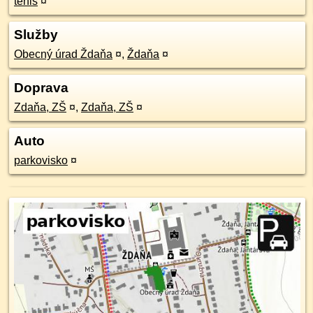
tenis
¤
Služby
Obecný úrad Ždaňa
¤
,
Ždaňa
¤
Doprava
Zdaňa, ZŠ
¤
,
Zdaňa, ZŠ
¤
Auto
parkovisko
¤