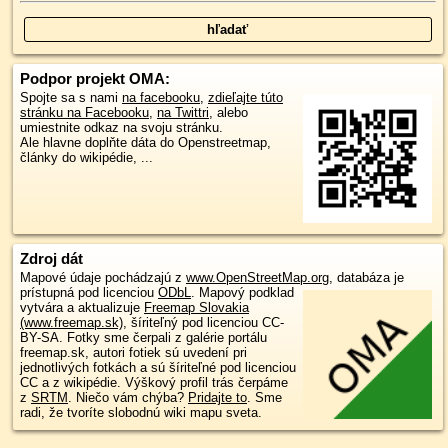
Podpor projekt OMA:
Spojte sa s nami
na facebooku
,
zdieľajte túto
stránku na Facebooku
,
na Twittri
, alebo
umiestnite odkaz na svoju stránku.
Ale hlavne doplňte dáta do Openstreetmap,
články do wikipédie, ...
Zdroj dát
Mapové údaje pochádzajú z
www.OpenStreetMap.org
, databáza je
prístupná pod licenciou
ODbL
.
Mapový podklad
vytvára a aktualizuje
Freemap Slovakia
(www.freemap.sk)
, šíriteľný pod licenciou CC-
BY-SA. Fotky sme čerpali z galérie portálu
freemap.sk, autori fotiek sú uvedení pri
jednotlivých fotkách a sú šíriteľné pod licenciou
CC a z wikipédie. Výškový profil trás čerpáme
z
SRTM
. Niečo vám chýba?
Pridajte to
. Sme
radi, že tvoríte slobodnú wiki mapu sveta.