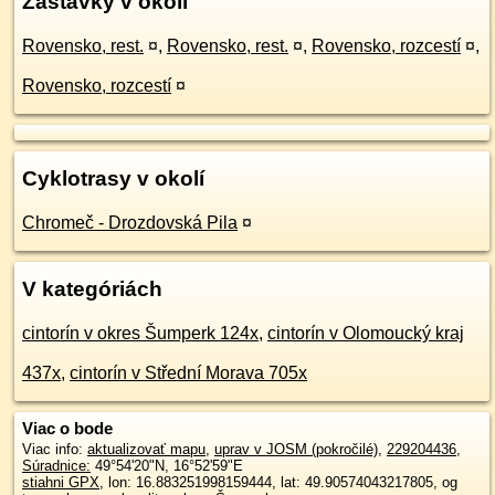
Zastávky v okolí
Rovensko, rest.
¤
,
Rovensko, rest.
¤
,
Rovensko, rozcestí
¤
,
Rovensko, rozcestí
¤
Cyklotrasy v okolí
Chromeč - Drozdovská Pila
¤
V kategóriách
cintorín v okres Šumperk 124x
,
cintorín v Olomoucký kraj
437x
,
cintorín v Střední Morava 705x
Viac o bode
Viac info:
aktualizovať mapu
,
uprav v JOSM (pokročilé)
,
229204436
,
Súradnice:
49°54'20"N
,
16°52'59"E
stiahni GPX
, lon: 16.883251998159444, lat: 49.90574043217805, og