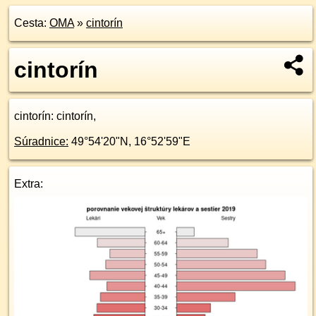
Cesta:
OMA
»
cintorín
cintorín
cintorín
: cintorín,
Súradnice:
49°54'20"N
,
16°52'59"E
Extra: