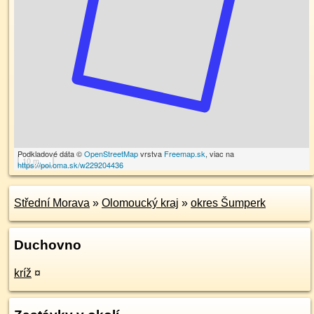
Podkladové dáta ©
OpenStreetMap
vrstva
Freemap.sk
, viac na
10 m
https://poi.oma.sk/w229204436
Střední Morava
»
Olomoucký kraj
»
okres Šumperk
Duchovno
kríž
¤